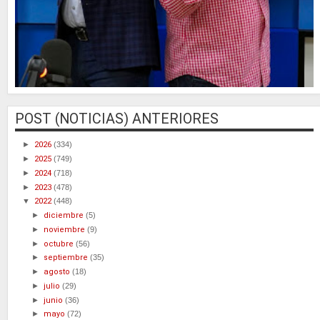
POST (NOTICIAS) ANTERIORES
►
2026
(334)
►
2025
(749)
►
2024
(718)
►
2023
(478)
▼
2022
(448)
►
diciembre
(5)
►
noviembre
(9)
►
octubre
(56)
►
septiembre
(35)
►
agosto
(18)
►
julio
(29)
►
junio
(36)
►
mayo
(72)