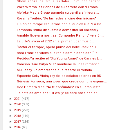
Show "Kooza" de Cirque Du Soleil, un mundo de fant...
Vakeró toma las riendas de su carrera con "El malo...
Alofoke Media Group agranda su parrilla e integra ...
Rosairis Toribio, "De las redes al cine dominicano"
El Sónico rompe esquemas con el audiovisual "La Pa...
Fernando Bruno dispuesto a demostrar su calidad y ...
Arnaldo Guevara nos trae "Compadre Pancho" versión...
La Billo’s inicia el 2022 en el primer lugar music...
“Matar el tiempo”, opera prima del Indie Rock de T...
Brea Frank de vuelta a la radio dominicana con “La...
PedidosYa recibe el "Big Young Award" de Cannes Li...
Canción “Fue Culpa Mía” mantiene la linea romántic...
MJ Laboy, un empresario que recorre el mundo
Expoente Ceky Viciny rey de las colaboraciones en RD
Génesis Fonseca, una joven que crece como la espum...
Geo Primera dice "No te confundas" en su propuesta...
Talento colombiano "Lil Waily" se abre paso con pr...
►
2021
(417)
►
2020
(359)
►
2019
(223)
►
2018
(110)
►
2017
(136)
►
2016
(63)