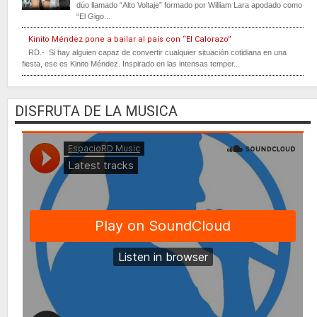
dúo llamado “Alto Voltaje” formado por William Lara apodado como
“El Gigo...
Kinito Méndez pone a bailar al país con “El Calorazo”
RD.- Si hay alguien capaz de convertir cualquier situación cotidiana en una
fiesta, ese es Kinito Méndez. Inspirado en las intensas temper...
DISFRUTA DE LA MUSICA