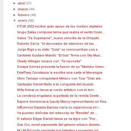
►
abril
(37)
►
marzo
(44)
►
febrero
(49)
▼
enero
(58)
FITUR 2022 recibió gran apoyo de los medios digitales
Grupo Batey compone tema que realza el sentir Domi...
Salsa “Ya Supérame”, nuevo sencillo de la Chiquito...
Roberto Serra: “el decorador de interiores de las ...
Jorge Rigó y su éxito “Sola” se reencuentran con e...
Cantante Gustavo Mariño “El Gus” firma con Sky Mus...
Charly Villegas renace con “Te necesito”
Soraya Gómez presenta la fusión de su “Mambo Orien...
Esteffany Constanza le escribe una carta al Merengue
Chris Tamayo conquistará México con Tour “Días ale...
Cantautor Daniel Bello a la conquista del mundo
Willy Hobal se lanza al ruedo artístico con el tem...
La condesa engalana la portada de la revista Gente...
Rapera dominicana Gaudy Mercy representando en Rea...
Influencer Dayana Barona narra su experiencia en l...
Ya pueden disfrutar del videoclip de "Bendito" de ...
El salsero Edgar Daniel lanza se va lejos con “Por...
Diar Crú, novel exponente del género urbano domini...
M y M Records presenta sus talentos y proyectos en...