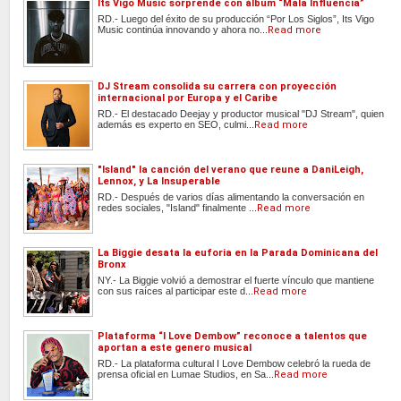
Its Vigo Music sorprende con álbum “Mala Influencia”
RD.- Luego del éxito de su producción “Por Los Siglos”, Its Vigo
Music continúa innovando y ahora no...
Read more
DJ Stream consolida su carrera con proyección
internacional por Europa y el Caribe
RD.- El destacado Deejay y productor musical "DJ Stream", quien
además es experto en SEO, culmi...
Read more
"Island" la canción del verano que reune a DaniLeigh,
Lennox, y La Insuperable
RD.- Después de varios días alimentando la conversación en
redes sociales, "Island" finalmente ...
Read more
La Biggie desata la euforia en la Parada Dominicana del
Bronx
NY.- La Biggie volvió a demostrar el fuerte vínculo que mantiene
con sus raíces al participar este d...
Read more
Plataforma “I Love Dembow” reconoce a talentos que
aportan a este genero musical
RD.- La plataforma cultural I Love Dembow celebró la rueda de
prensa oficial en Lumae Studios, en Sa...
Read more