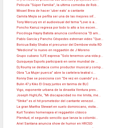
Película “Súper Familia”, la ultima comedia de Rob...
Misael Brea de hacer ‘uber eats’ a cantante
Camila Mejía se perfila ser una de las mejores inf...
Tony Mercury en el audiovisual del tema "Love is a...
Poncho Kairuz regresa por todo lo alto a los escen...
Psicóloga Hayny Batista anuncia conferencia “El am...
Pablo García y Pancho Céspedes estrenan video “Que...
Boricua Baby Shaba el precursor del Dembow visita RD
"Medicina" lo nuevo en reggaetón de J Moreno
Grupo cubano 1LFE expresa “Solo tenemos una vida p...
Quisqueya Esports participará en serie mundial de ...
Dj Roumy se destaca como productor musical y comp...
Obra “La Mujer puerca” abre la cartelera teatral c...
Ronny Dae se posiciona con “De vez en cuando” y o...
Bulin 47 y Kiko El Crazy juntos en tarima de BLC
Vigo, exponente urbana de la dinastía Ventura pres...
Joseph HighLife, “Mi discapacidad no me limita, me...
"Strike" es el hit prometedor del cantante venezol...
La gran Martha Stewart en suelo dominicano, visita...
Kurt Torales homenajea el reggaetón clásico
Plenitud, el segundo sencillo que lanza la colombi...
Ariel Santana anuncia show de humor en HRCSD