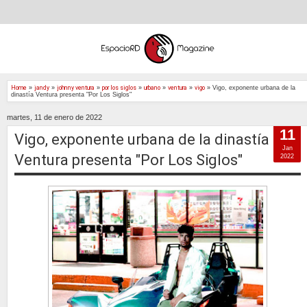
Home
»
jandy
»
johnny ventura
»
por los siglos
»
urbano
»
ventura
»
vigo
»
Vigo, exponente urbana de la
dinastía Ventura presenta "Por Los Siglos"
martes, 11 de enero de 2022
11
Vigo, exponente urbana de la dinastía
Jan
Ventura presenta "Por Los Siglos"
2022