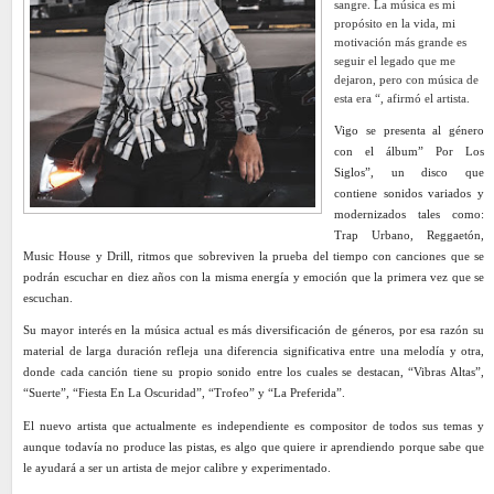
sangre. La música es mi
propósito en la vida, mi
motivación más grande es
seguir el legado que me
dejaron, pero con música de
esta era “, afirmó el artista.
Vigo se presenta al género
con el álbum” Por Los
Siglos”, un disco que
contiene sonidos variados y
modernizados tales como:
Trap Urbano, Reggaetón,
Music House y Drill, ritmos que sobreviven la prueba del tiempo con canciones que se
podrán escuchar en diez años con la misma energía y emoción que la primera vez que se
escuchan.
Su mayor interés en la música actual es más diversificación de géneros, por esa razón su
material de larga duración refleja una diferencia significativa entre una melodía y otra,
donde cada canción tiene su propio sonido entre los cuales se destacan, “Vibras Altas”,
“Suerte”, “Fiesta En La Oscuridad”, “Trofeo” y “La Preferida”.
El nuevo artista que actualmente es independiente es compositor de todos sus temas y
aunque todavía no produce las pistas, es algo que quiere ir aprendiendo porque sabe que
le ayudará a ser un artista de mejor calibre y experimentado.