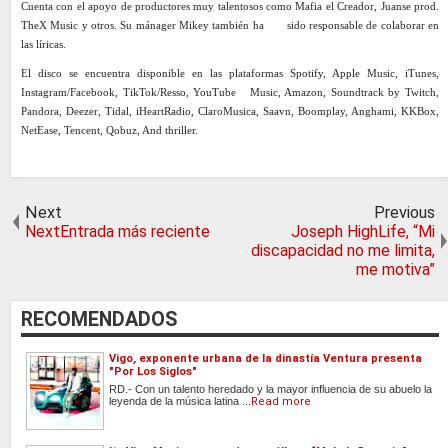
Cuenta con el apoyo de productores muy talentosos como Mafia el Creador, Juanse prod.
TheX Music y otros. Su mánager Mikey también ha sido responsable de colaborar en
las líricas.
El disco se encuentra disponible en las plataformas Spotify, Apple Music, iTunes,
Instagram/Facebook, TikTok/Resso, YouTube Music, Amazon, Soundtrack by Twitch,
Pandora, Deezer, Tidal, iHeartRadio, ClaroMusica, Saavn, Boomplay, Anghami, KKBox,
NetEase, Tencent, Qobuz, And thriller.
x
Next
Previous
NextEntrada más reciente
Joseph HighLife, “Mi
discapacidad no me limita,
me motiva”
RECOMENDADOS
Vigo, exponente urbana de la dinastía Ventura presenta
"Por Los Siglos"
RD.- Con un talento heredado y la mayor influencia de su abuelo la
leyenda de la música latina ...
Read more