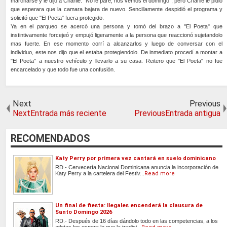
marcharse y le dijo a Charlie: "No le pare, nos vemos el domingo", pero Charlie le pidió
que esperara que la camara bajara de nuevo. Sencillamente despidió el programa y
solicitó que "El Poeta" fuera protegido.
Ya en el parqueo se acercó una persona y tomó del brazo a "El Poeta" que
instintivamente forcejeó y empujó ligeramente a la persona que reaccionó sujetandolo
mas fuerte. En ese momento corrí a alcanzarlos y luego de conversar con el
individuo, este nos dijo que el estaba protegiendolo. De inmediato procedí a montar a
"El Poeta" a nuestro vehículo y llevarlo a su casa. Reitero que "El Poeta" no fue
encarcelado y que todo fue una confusión.
Next
Previous
NextEntrada más reciente
PreviousEntrada antigua
RECOMENDADOS
Katy Perry por primera vez cantará en suelo dominicano
RD.- Cervecería Nacional Dominicana anuncia la incorporación de
Katy Perry a la cartelera del Festiv...
Read more
Un final de fiesta: Ilegales encenderá la clausura de
Santo Domingo 2026
RD.- Después de 16 días dándolo todo en las competencias, a los