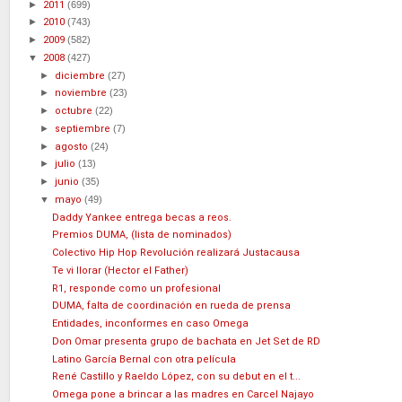
►
2011
(699)
►
2010
(743)
►
2009
(582)
▼
2008
(427)
►
diciembre
(27)
►
noviembre
(23)
►
octubre
(22)
►
septiembre
(7)
►
agosto
(24)
►
julio
(13)
►
junio
(35)
▼
mayo
(49)
Daddy Yankee entrega becas a reos.
Premios DUMA, (lista de nominados)
Colectivo Hip Hop Revolución realizará Justacausa
Te vi llorar (Hector el Father)
R1, responde como un profesional
DUMA, falta de coordinación en rueda de prensa
Entidades, inconformes en caso Omega
Don Omar presenta grupo de bachata en Jet Set de RD
Latino García Bernal con otra película
René Castillo y Raeldo López, con su debut en el t...
Omega pone a brincar a las madres en Carcel Najayo