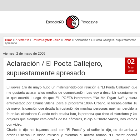
Home
»
Alternativo
»
Emisor:Dagobeto Galan
»
urbano
»
Aclaración / El Poeta Callejero, supuestamente
apresado
viernes, 2 de mayo de 2008
02
Aclaración / El Poeta Callejero,
May
supuestamente apresado
2008
El jueves 1ro de mayo hubo un malentendido con relación a "El Poeta Callejero" que
me gustaria aclarar a los medios de comunicación. Les voy a describir exactamente
lo que ocurrió. Luego de que EL POETA interpretara "No Me Digan Na'" y fuera
entrevistado por Charlie Valens, para el programa 100% Urbano, le tocaba cantar 16
de mayo, la canción que detalla la frustación de muchas personas que han perdido la
fe en las elecciones.Cuando todo estaba listo, la persona que tiene el microfono y las
orejeras que siempre esta detrás de las cámaras, le dijo a Charlie Valens, nos vamos
con video.
Charlie le dijo no, bajamos aquí con "El Poeta" y el señor le dijo, es de arriba la
orden.Pusieron un video musical y mientras el mismo rodaba "El Poeta" decidió