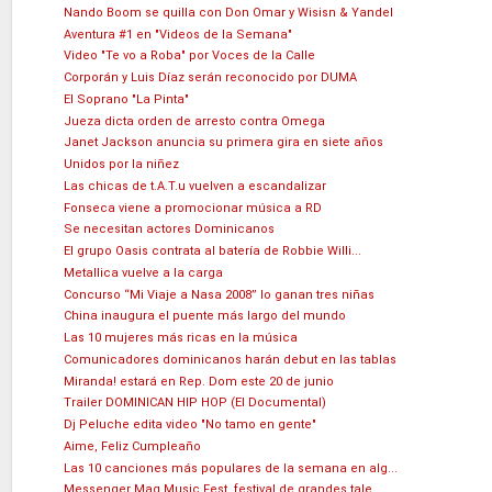
Nando Boom se quilla con Don Omar y Wisisn & Yandel
Aventura #1 en "Videos de la Semana"
Video "Te vo a Roba" por Voces de la Calle
Corporán y Luis Díaz serán reconocido por DUMA
El Soprano "La Pinta"
Jueza dicta orden de arresto contra Omega
Janet Jackson anuncia su primera gira en siete años
Unidos por la niñez
Las chicas de t.A.T.u vuelven a escandalizar
Fonseca viene a promocionar música a RD
Se necesitan actores Dominicanos
El grupo Oasis contrata al batería de Robbie Willi...
Metallica vuelve a la carga
Concurso “Mi Viaje a Nasa 2008” lo ganan tres niñas
China inaugura el puente más largo del mundo
Las 10 mujeres más ricas en la música
Comunicadores dominicanos harán debut en las tablas
Miranda! estará en Rep. Dom este 20 de junio
Trailer DOMINICAN HIP HOP (El Documental)
Dj Peluche edita video "No tamo en gente"
Aime, Feliz Cumpleaño
Las 10 canciones más populares de la semana en alg...
Messenger Mag Music Fest, festival de grandes tale...