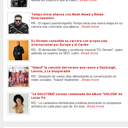
atletas les espera lo que la tradici...
Read more
Tempo inicia alianza con Noah Assad y Rimas
Entertainment
PR.- El rapero puertorriqueño Tempo inicia una nueva etapa en su
carrera tras concretar una alianza ...
Read more
DJ Stream consolida su carrera con proyección
internacional por Europa y el Caribe
RD.- El destacado Deejay y productor musical "DJ Stream", quien
además es experto en SEO, culmi...
Read more
"Island" la canción del verano que reune a DaniLeigh,
Lennox, y La Insuperable
RD.- Después de varios días alimentando la conversación en
redes sociales, "Island" finalmente ...
Read more
"LA GOLOTEKA" versión remixeada del álbum "GOLOSA" de
Letón Pé
RD.- La cantautora dominicana continúa innovando su propuesta
artística en cada paso que da. En esta...
Read more