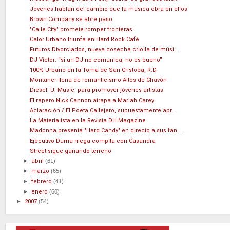
Jóvenes hablan del cambio que la música obra en ellos
Brown Company se abre paso
"Calle City" promete romper fronteras
Calor Urbano triunfa en Hard Rock Café
Futuros Divorciados, nueva cosecha criolla de músi...
DJ Víctor: “si un DJ no comunica, no es bueno”
100% Urbano en la Toma de San Cristoba, R.D.
Montaner llena de romanticismo Altos de Chavón
Diesel: U: Music: para promover jóvenes artistas
El rapero Nick Cannon atrapa a Mariah Carey
Aclaración / El Poeta Callejero, supuestamente apr...
La Materialista en la Revista DH Magazine
Madonna presenta "Hard Candy" en directo a sus fan...
Ejecutivo Duma niega compita con Casandra
Street sigue ganando terreno
►
abril
(61)
►
marzo
(65)
►
febrero
(41)
►
enero
(60)
►
2007
(54)