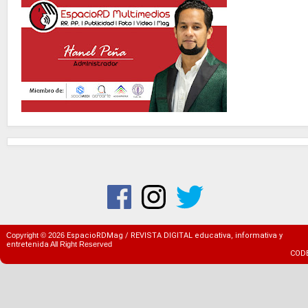
Copyright ©
2026
EspacioRDMag / REVISTA DIGITAL educativa, informativa y
entretenida
All Right Reserved
COD