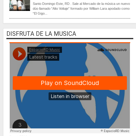
Santo Domingo Este, RD . Sale al Mercado de la música un nuevo
dúo llamado “Alto Voltaje” formado por William Lara apodado como
“El Gigo...
DISFRUTA DE LA MUSICA