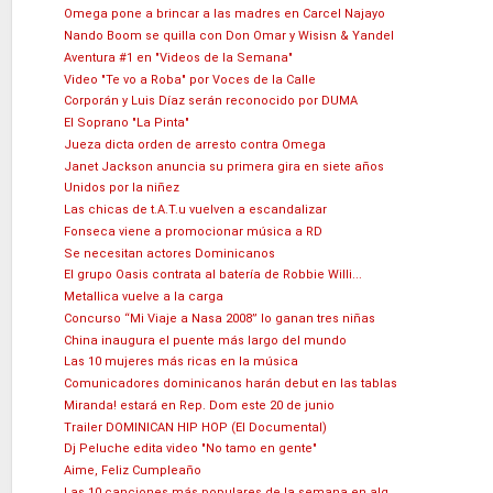
Omega pone a brincar a las madres en Carcel Najayo
Nando Boom se quilla con Don Omar y Wisisn & Yandel
Aventura #1 en "Videos de la Semana"
Video "Te vo a Roba" por Voces de la Calle
Corporán y Luis Díaz serán reconocido por DUMA
El Soprano "La Pinta"
Jueza dicta orden de arresto contra Omega
Janet Jackson anuncia su primera gira en siete años
Unidos por la niñez
Las chicas de t.A.T.u vuelven a escandalizar
Fonseca viene a promocionar música a RD
Se necesitan actores Dominicanos
El grupo Oasis contrata al batería de Robbie Willi...
Metallica vuelve a la carga
Concurso “Mi Viaje a Nasa 2008” lo ganan tres niñas
China inaugura el puente más largo del mundo
Las 10 mujeres más ricas en la música
Comunicadores dominicanos harán debut en las tablas
Miranda! estará en Rep. Dom este 20 de junio
Trailer DOMINICAN HIP HOP (El Documental)
Dj Peluche edita video "No tamo en gente"
Aime, Feliz Cumpleaño
Las 10 canciones más populares de la semana en alg...