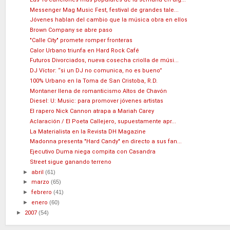
Messenger Mag Music Fest, festival de grandes tale...
Jóvenes hablan del cambio que la música obra en ellos
Brown Company se abre paso
"Calle City" promete romper fronteras
Calor Urbano triunfa en Hard Rock Café
Futuros Divorciados, nueva cosecha criolla de músi...
DJ Víctor: “si un DJ no comunica, no es bueno”
100% Urbano en la Toma de San Cristoba, R.D.
Montaner llena de romanticismo Altos de Chavón
Diesel: U: Music: para promover jóvenes artistas
El rapero Nick Cannon atrapa a Mariah Carey
Aclaración / El Poeta Callejero, supuestamente apr...
La Materialista en la Revista DH Magazine
Madonna presenta "Hard Candy" en directo a sus fan...
Ejecutivo Duma niega compita con Casandra
Street sigue ganando terreno
►
abril
(61)
►
marzo
(65)
►
febrero
(41)
►
enero
(60)
►
2007
(54)