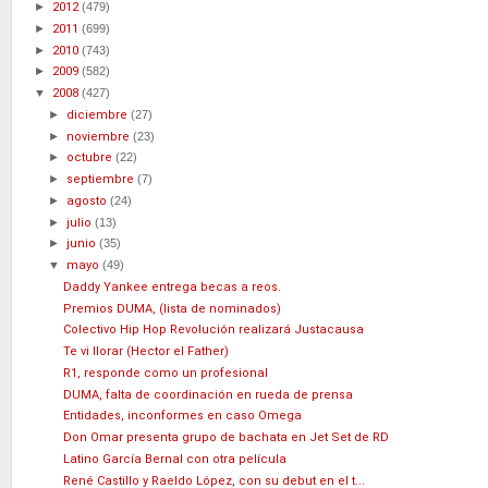
►
2012
(479)
►
2011
(699)
►
2010
(743)
►
2009
(582)
▼
2008
(427)
►
diciembre
(27)
►
noviembre
(23)
►
octubre
(22)
►
septiembre
(7)
►
agosto
(24)
►
julio
(13)
►
junio
(35)
▼
mayo
(49)
Daddy Yankee entrega becas a reos.
Premios DUMA, (lista de nominados)
Colectivo Hip Hop Revolución realizará Justacausa
Te vi llorar (Hector el Father)
R1, responde como un profesional
DUMA, falta de coordinación en rueda de prensa
Entidades, inconformes en caso Omega
Don Omar presenta grupo de bachata en Jet Set de RD
Latino García Bernal con otra película
René Castillo y Raeldo López, con su debut en el t...