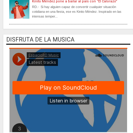
Kinito Méndez pone a bailar al país con “El Calorazo”
RD.- Si hay alguien capaz de convertir cualquier situación
cotidiana en una fiesta, ese es Kinito Méndez. Inspirado en las
intensas temper...
DISFRUTA DE LA MUSICA