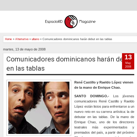
Home
»
Alternativo
»
urbano
»
Comunicadores dominicanos harán debut en las tablas
martes, 13 de mayo de 2008
13
Comunicadores dominicanos harán debut
May
en las tablas
2008
René Castillo y Raeldo López
vienen
de la mano de Enrique Chao.
SANTO DOMINGO.-
Los jóvenes
comunicadores René Castillo y Raeldo
López están listos para enfrentarse a un
nuevo reto en su carrera artística: la de
debutar en las tablas. De la mano de
Enrique Chao, uno de los directores
teatrales más experimentados y
premiados del país, a partir del próximo