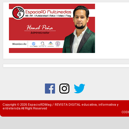
Copyright ©
2026
EspacioRDMag / REVISTA DIGITAL educativa, informativa y
entretenida
All Right Reserved
COD