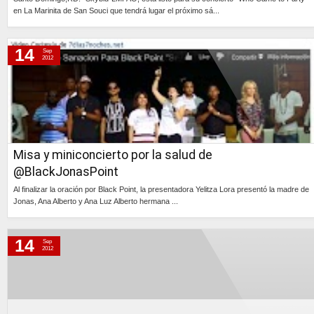
en La Marinita de San Souci que tendrá lugar el próximo sá...
Continúa »
14
Sep
2012
Misa y miniconcierto por la salud de
@BlackJonasPoint
Al finalizar la oración por Black Point, la presentadora Yelitza Lora presentó la madre de
Jonas, Ana Alberto y Ana Luz Alberto hermana ...
Continúa »
14
Sep
2012