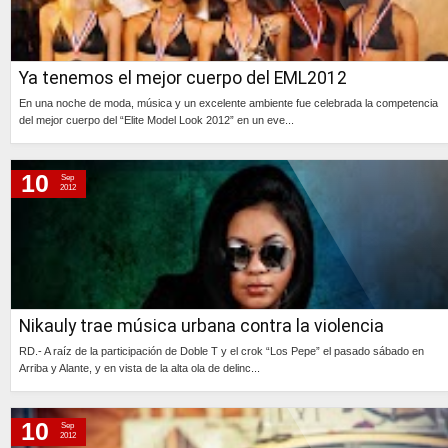
Ya tenemos el mejor cuerpo del EML2012
En una noche de moda, música y un excelente ambiente fue celebrada la competencia
del mejor cuerpo del “Elite Model Look 2012” en un eve...
Continúa »
10
Sep
2012
Nikauly trae música urbana contra la violencia
RD.- A raíz de la participación de Doble T y el crok “Los Pepe” el pasado sábado en
Arriba y Alante, y en vista de la alta ola de delinc...
Continúa »
10
Sep
2012