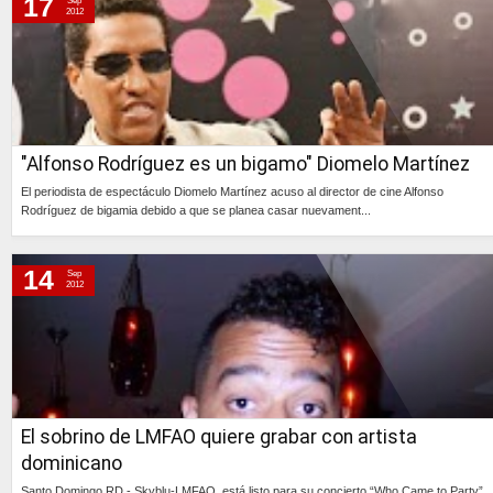
17
Sep
2012
"Alfonso Rodríguez es un bigamo" Diomelo Martínez
El periodista de espectáculo Diomelo Martínez acuso al director de cine Alfonso
Rodríguez de bigamia debido a que se planea casar nuevament...
Continúa »
14
Sep
2012
El sobrino de LMFAO quiere grabar con artista
dominicano
Santo Domingo,RD.- Skyblu-LMFAO, está listo para su concierto “Who Came to Party”