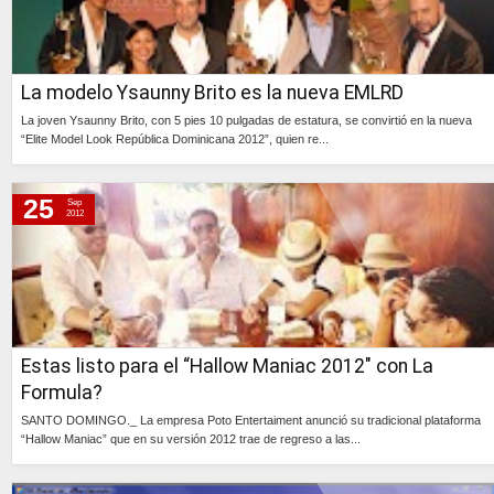
lunes, 10 de septiembre de 2012
sábado, 8 de septiembre de 2012
viernes, 7 de septiembre de 2012
La modelo Ysaunny Brito es la nueva EMLRD
La joven Ysaunny Brito, con 5 pies 10 pulgadas de estatura, se convirtió en la nueva
“Elite Model Look República Dominicana 2012”, quien re...
Continúa »
25
Sep
2012
Estas listo para el “Hallow Maniac 2012" con La
Formula?
SANTO DOMINGO._ La empresa Poto Entertaiment anunció su tradicional plataforma
“Hallow Maniac” que en su versión 2012 trae de regreso a las...
Continúa »