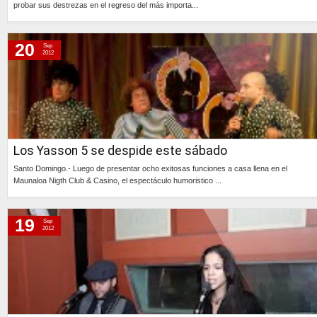
probar sus destrezas en el regreso del más importa...
Continúa »
20
Sep
2012
Los Yasson 5 se despide este sábado
Santo Domingo.- Luego de presentar ocho exitosas funciones a casa llena en el
Maunaloa Nigth Club & Casino, el espectáculo humoristico ...
Continúa »
19
Sep
2012