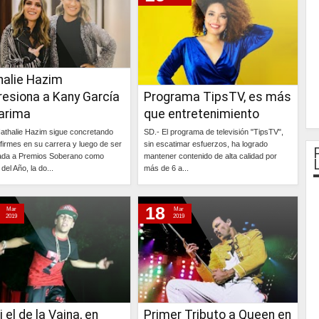
halie Hazim
resiona a Kany García
Programa TipsTV, es más
tarima
que entretenimiento
athalie Hazim sigue concretando
SD.- El programa de televisión "TipsTV",
firmes en su carrera y luego de ser
sin escatimar esfuerzos, ha logrado
ada a Premios Soberano como
mantener contenido de alta calidad por
 del Año, la do...
más de 6 a...
Continúa »
Continúa »
18
Mar
Mar
2019
2019
i el de la Vaina, en
Primer Tributo a Queen en