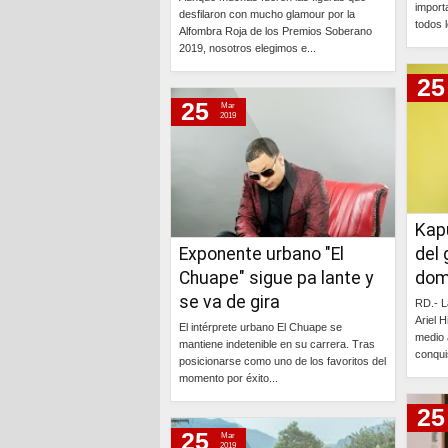
import
domingo, 3 de marzo de 2019
desfilaron con mucho glamour por la
todos lo
Alfombra Roja de los Premios Soberano
2019, nosotros elegimos e...
25
Continúa »
25
Mar
2019
Kapu
Exponente urbano "El
del
Chuape" sigue pa lante y
dom
se va de gira
RD.- L
Ariel 
El intérprete urbano El Chuape se
medio 
mantiene indetenible en su carrera. Tras
conqui
posicionarse como uno de los favoritos del
momento por éxito...
25
Continúa »
25
Mar
2019