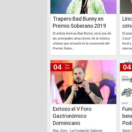
Trapero Bad Bunny en
Líri
Premio Soberano 2019
cima
El artista boricua Bad Bunny será una de
El popu
las principales atracciones de la música
Casa" 
urbana que actuará en la ceremonia del
local 
Premio Sober...
interna
Continúa »
04
04
Mar
2019
Exitoso el V Foro
Fund
Gastronómico
ben
Dominicano
Pod
Rep. Dom.- La Fundación Sabores
Santo 