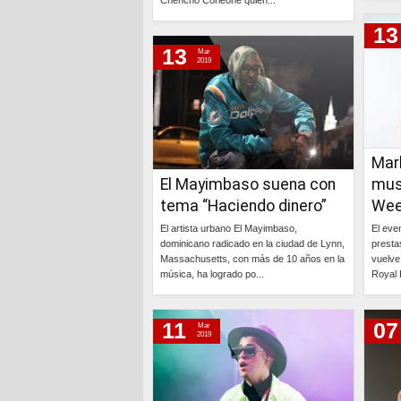
Chencho Corleone quien...
13
Continúa »
13
Mar
2019
Mar
El Mayimbaso suena con
musi
tema “Haciendo dinero”
Wee
El artista urbano El Mayimbaso,
El eve
dominicano radicado en la ciudad de Lynn,
presta
Massachusetts, con más de 10 años en la
vuelve
música, ha logrado po...
Royal 
Continúa »
11
07
Mar
2019