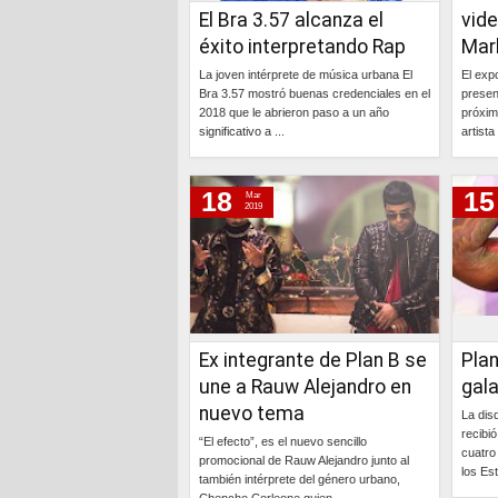
El Bra 3.57 alcanza el
vide
éxito interpretando Rap
Mar
La joven intérprete de música urbana El
El exp
Bra 3.57 mostró buenas credenciales en el
presen
2018 que le abrieron paso a un año
próxim
significativo a ...
artista
Continúa »
18
15
Mar
2019
Ex integrante de Plan B se
Pla
une a Rauw Alejandro en
gal
nuevo tema
La dis
recibi
“El efecto”, es el nuevo sencillo
cuatro
promocional de Rauw Alejandro junto al
los Est
también intérprete del género urbano,