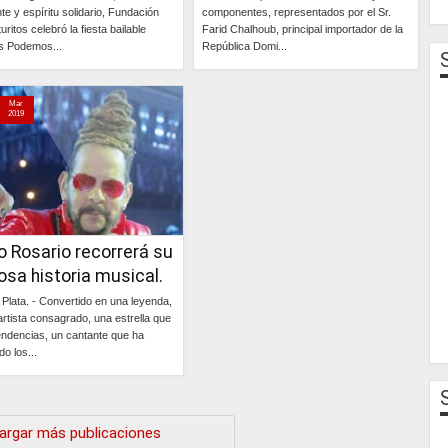
te y espíritu solidario, Fundación
componentes, representados por el Sr.
uritos celebró la fiesta bailable
Farid Chalhoub, principal importador de la
s Podemos...
República Domi...
Continúa »
Continúa »
Mar
2019
 Rosario recorrerá su
osa historia musical.
 Plata. - Convertido en una leyenda,
artista consagrado, una estrella que
endencias, un cantante que ha
do los...
Continúa »
argar más publicaciones