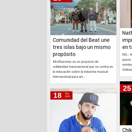
Nat
Comunidad del Beat une
imp
tres islas bajo un mismo
en 
propósito
RD.- N
pasos 
AfroRazones es un proyecto de
nomin
solidaridad transnacional que se centra en
Solista
la educación sobre la industria musical
internacional para art...
25
Continúa »
18
Mar
2019
Chik