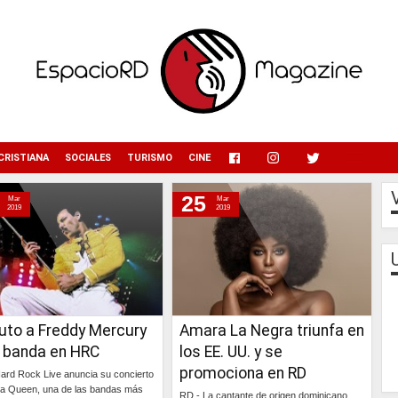
menu
CRISTIANA
SOCIALES
TURISMO
CINE
25
Mar
Mar
2019
2019
uto a Freddy Mercury
Amara La Negra triunfa en
u banda en HRC
los EE. UU. y se
promociona en RD
ard Rock Live anuncia su concierto
o a Queen, una de las bandas más
RD.- La cantante de origen dominicano