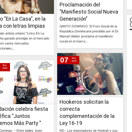
Proclamación del
"Manifiesto Social Nueva
co "En La Casa", en la
Generación"
 con letras limpias
SANTO DOMINGO. El Foro Social de la
Republica Dominicana presidido por el Dr.
lar artista urbano "Lírico En La
Manuel Valdez proclama el manifiesto
ha ganado prestigio en el mercado
social en el marco...
y en varios mercados
cionales,...
Continúa »
07
Continúa »
Mar
2019
Mar
2019
Hookeros solicitan la
ación celebra fiesta
correcta
éfica “Juntos
complementación de la
emos Más Party “
Ley 16-19
Domingo. – Entre bailes, buen
RD.- Los importadores de Hookah y sus