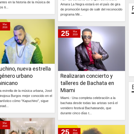
antes en la historia de la música de
Amara La Negra estará en el país de gira
s ti...
de promoción luego de salir del reconocido
programa Mir...
Continúa »
Mar
Continúa »
2019
25
Mar
2019
chino, nueva estrella
 género urbano
Realizaran concierto y
inicano
talleres de Bachata en
Miami
a estrella de la música urbana, José
Hinojosa Burgos mejor conocido en el
Miami.- Una completa celebración a la
artístico cómo “Kapuchino”, sigue
bachata desde todas las aristas será el
stad...
venidero festival Bachateando, que
durante cinco días t...
Continúa »
Mar
Continúa »
2019
25
Mar
2019