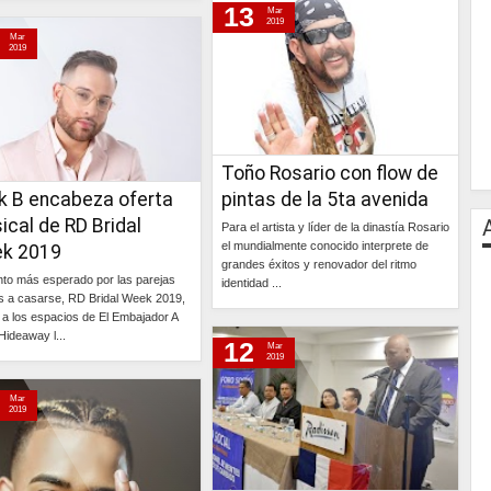
13
Continúa »
Mar
2019
Mar
2019
Toño Rosario con flow de
k B encabeza oferta
pintas de la 5ta avenida
cal de RD Bridal
Para el artista y líder de la dinastía Rosario
el mundialmente conocido interprete de
k 2019
grandes éxitos y renovador del ritmo
nto más esperado por las parejas
identidad ...
s a casarse, RD Bridal Week 2019,
 a los espacios de El Embajador A
Continúa »
Hideaway l...
12
Mar
2019
Continúa »
Mar
2019