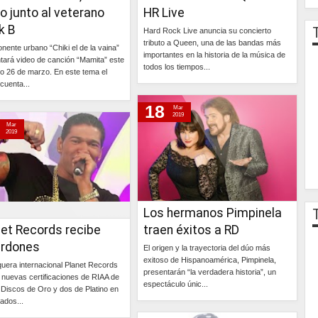
o junto al veterano
HR Live
k B
Hard Rock Live anuncia su concierto
tributo a Queen, una de las bandas más
onente urbano “Chiki el de la vaina”
importantes en la historia de la música de
tará video de canción “Mamita” este
todos los tiempos...
o 26 de marzo. En este tema el
 cuenta...
Continúa »
18
Continúa »
Mar
2019
Mar
2019
Los hermanos Pimpinela
net Records recibe
traen éxitos a RD
ardones
El origen y la trayectoria del dúo más
exitoso de Hispanoamérica, Pimpinela,
quera internacional Planet Records
presentarán “la verdadera historia”, un
ó nuevas certificaciones de RIAA de
espectáculo únic...
 Discos de Oro y dos de Platino en
ados...
Continúa »