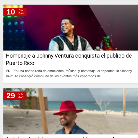
Continúa »
10
Nov
2024
Homenaje a Johnny Ventura conquista el publico de
Puerto Rico
PR.- En una noche llena de emociones, música, y homenaje, el espectáculo “Johnny
Vive” se consagró como uno de los eventos más esperados de ...
Continúa »
29
May
2024