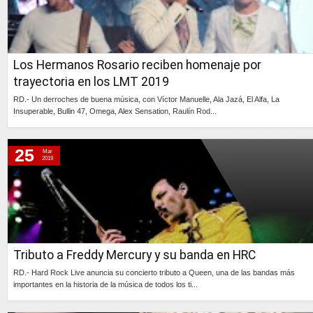
Los Hermanos Rosario reciben homenaje por
trayectoria en los LMT 2019
RD.- Un derroches de buena música, con Víctor Manuelle, Ala Jazá, El Alfa, La
Insuperable, Bullin 47, Omega, Alex Sensation, Raulín Rod...
Continúa »
25
Mar
2019
Tributo a Freddy Mercury y su banda en HRC
RD.- Hard Rock Live anuncia su concierto tributo a Queen, una de las bandas más
importantes en la historia de la música de todos los ti...
Continúa »