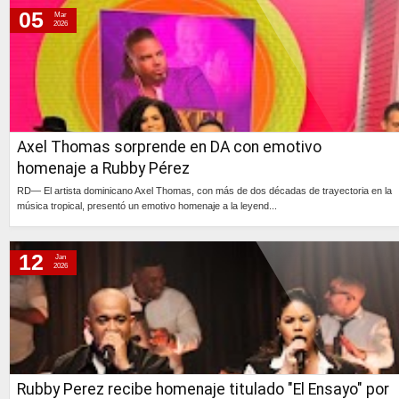
miércoles, 6 de marzo de 2024
05
Mar
2026
miércoles, 20 de diciembre de 2023
martes, 18 de julio de 2023
jueves, 21 de julio de 2022
viernes, 27 de noviembre de 2020
domingo, 25 de agosto de 2019
Axel Thomas sorprende en DA con emotivo
lunes, 25 de marzo de 2019
homenaje a Rubby Pérez
jueves, 14 de junio de 2018
RD— El artista dominicano Axel Thomas, con más de dos décadas de trayectoria en la
música tropical, presentó un emotivo homenaje a la leyend...
viernes, 9 de septiembre de 2016
Continúa »
12
Jan
2026
Rubby Perez recibe homenaje titulado "El Ensayo" por