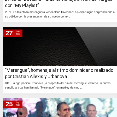
con “My Playlist”
VEN.- La talentosa merenguera venezolana Diveana "La Reina" sigue sorprendiendo a
su público con la presentación de su nuevo conte...
Continúa »
27
Nov
2020
“Merengue”, homenaje al ritmo dominicano realizado
por Cristian Allexis y Urbanova
RD.- La agrupación Urbanova , a propósito del día del merengue, estrenó un nuevo
sencillo al cual han llamado “Merengue”, un medley de cinc...
Continúa »
25
Aug
2019