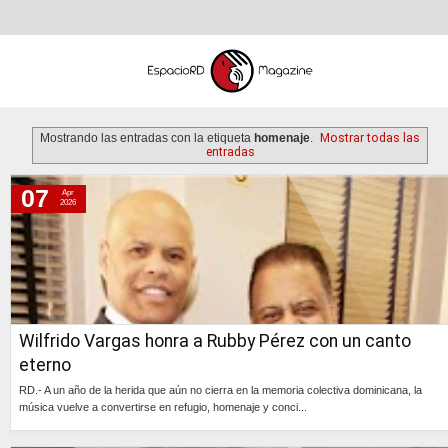
Mostrando las entradas con la etiqueta
homenaje
.
Mostrar todas las
entradas
07
Apr
martes, 7 de abril de 2026
2026
jueves, 5 de marzo de 2026
lunes, 12 de enero de 2026
domingo, 14 de diciembre de 2025
miércoles, 16 de julio de 2025
Wilfrido Vargas honra a Rubby Pérez con un canto
miércoles, 23 de abril de 2025
eterno
domingo, 10 de noviembre de 2024
RD.- A un año de la herida que aún no cierra en la memoria colectiva dominicana, la
miércoles, 29 de mayo de 2024
música vuelve a convertirse en refugio, homenaje y conci...
lunes, 29 de abril de 2024
Continúa »