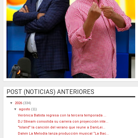
POST (NOTICIAS) ANTERIORES
▼
2026
(334)
▼
agosto
(11)
Verónica Batista regresa con la tercera temporada ...
DJ Stream consolida su carrera con proyección inte...
"Island" la canción del verano que reune a DaniLei...
Dalvin La Melodía lanza producción musical “La Bac...