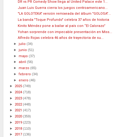
DR vs PR Comedy Show llega al United Palace este 1...
Juan Luis Guerra cierra los juegos centroamericano...
"LA GOLOTEKA" versión remixeada del álbum "GOLOSA"...
La banda "Toque Profundo" celebra 37 años de historia
Kinito Méndez pone a bailar al país con “El Calorazo”
Yohan sorprende con impecable presentación en Miss...
Alfredo Rojas celebra 46 años de trayectoria de su...
►
julio
(34)
►
junio
(51)
►
mayo
(37)
►
abril
(56)
►
marzo
(65)
►
febrero
(34)
►
enero
(46)
►
2025
(749)
►
2024
(718)
►
2023
(478)
►
2022
(448)
►
2021
(417)
►
2020
(359)
►
2019
(223)
►
2018
(110)
►
2017
(136)