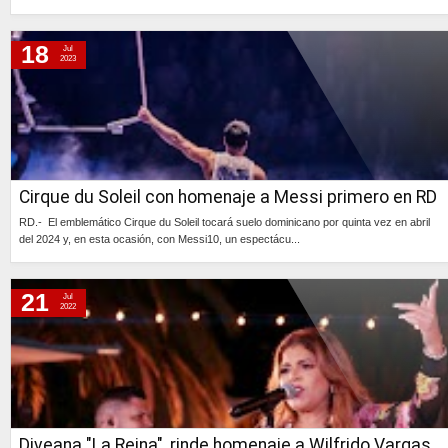
Continúa »
18
Jul
2023
Cirque du Soleil con homenaje a Messi primero en RD
RD.- El emblemático Cirque du Soleil tocará suelo dominicano por quinta vez en abril
del 2024 y, en esta ocasión, con Messi10, un espectácu...
Continúa »
21
Jul
2022
Diveana "La Reina", rinde homenaje a Wilfrido Vargas