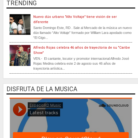
TRENDING
Nuevo dúo urbano "Alto Voltaje" tiene visión de ser
diferente
Santo Domingo Este, RD . Sale al Mercado de la música un nuevo
dúo llamado “Alto Voltaje” formado por William Lara apodado como
“El Gigo...
Alfredo Rojas celebra 46 años de trayectoria de su "Caribe
Show"
VEN.- El cantante, locutor y promotor internacional Alfredo José
Rojas Medina celebra este 2 de agosto sus 46 años de
trayectoria artística...
DISFRUTA DE LA MUSICA