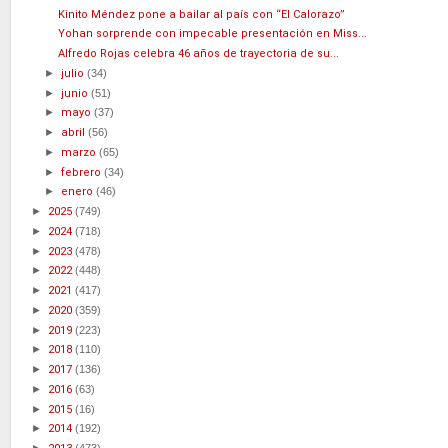
Kinito Méndez pone a bailar al país con “El Calorazo”
Yohan sorprende con impecable presentación en Miss...
Alfredo Rojas celebra 46 años de trayectoria de su...
►
julio
(34)
►
junio
(51)
►
mayo
(37)
►
abril
(56)
►
marzo
(65)
►
febrero
(34)
►
enero
(46)
►
2025
(749)
►
2024
(718)
►
2023
(478)
►
2022
(448)
►
2021
(417)
►
2020
(359)
►
2019
(223)
►
2018
(110)
►
2017
(136)
►
2016
(63)
►
2015
(16)
►
2014
(192)