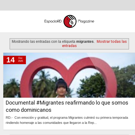
Mostrando las entradas con la etiqueta
migrantes
.
Mostrar todas las
entradas
14
Dec
domingo, 14 de diciembre de 2025
2025
Documental #Migrantes reafirmando lo que somos
como dominicanos
RD.- Con emoción y gratitud, el programa Migrantes culminó su primera temporada
rindiendo homenaje a las comunidades que llegaron a la Rep...
Continúa »