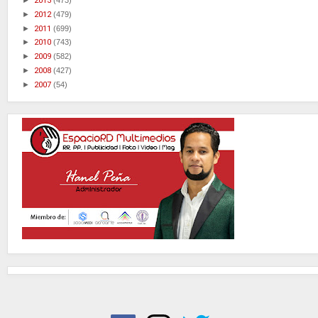
►
2013
(473)
►
2012
(479)
►
2011
(699)
►
2010
(743)
►
2009
(582)
►
2008
(427)
►
2007
(54)