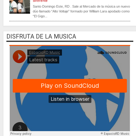
diferente
Santo Domingo Este, RD . Sale al Mercado de la música un nuevo
dúo llamado “Alto Voltaje” formado por William Lara apodado como
“El Gigo...
DISFRUTA DE LA MUSICA