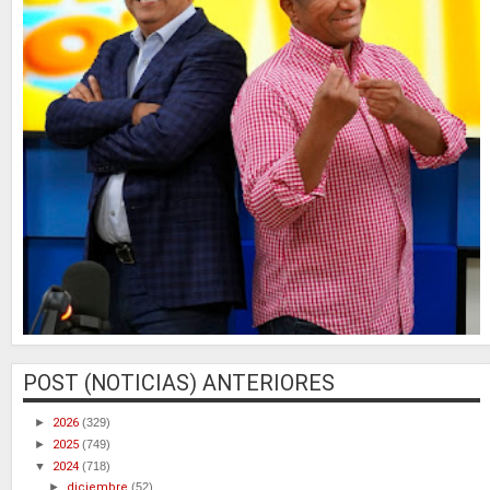
POST (NOTICIAS) ANTERIORES
►
2026
(329)
►
2025
(749)
▼
2024
(718)
►
diciembre
(52)