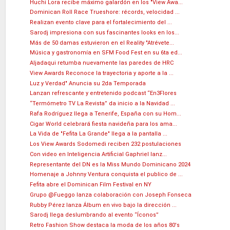
Huchi Lora recibe máximo galardón en los "View Awa...
Dominican Roll Race Trueshore: récords, velocidad ...
Realizan evento clave para el fortalecimiento del ...
Sarodj impresiona con sus fascinantes looks en los...
Más de 50 damas estuvieron en el Reality "Atrévete...
Música y gastronomía en SFM Food Fest en su 6ta ed...
Aljadaqui retumba nuevamente las paredes de HRC
View Awards Reconoce la trayectoria y aporte a la ...
Luz y Verdad" Anuncia su 2da Temporada
Lanzan refrescante y entretenido podcast “En3Flores
“Termómetro TV La Revista” da inicio a la Navidad ...
Rafa Rodríguez llega a Tenerife, España con su Hom...
Cigar World celebrará fiesta navideña para los ama...
La Vida de "Fefita La Grande" llega a la pantalla ...
Los View Awards Sodomedi reciben 232 postulaciones
Con video en Inteligencia Artificial Gaphriel lanz...
Representante del DN es la Miss Mundo Dominicano 2024
Homenaje a Johnny Ventura conquista el publico de ...
Fefita abre el Dominican Film Festival en NY
Grupo @Fueggo lanza colaboración con Joseph Fonseca
Rubby Pérez lanza Álbum en vivo bajo la dirección ...
Sarodj llega deslumbrando al evento “Íconos”
Retro Fashion Show destaca la moda de los años 80's