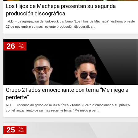
Los Hijos de Machepa presentan su segunda
producción discográfica
R.D. - La agrupación de funk-rock caribeño “Los Hijos de Machepa”, estrenaron este
27 de noviembre su más reciente producción discográfica...
Continúa »
26
Nov
2024
Grupo 2Tados emocionante con tema “Me niego a
perderte”
RD. El reconocido grupo de música típica 2Tados vuelve a emocionar a su público
con el lanzamiento de su más reciente tema, “Me niego a per...
Continúa »
25
Nov
2024