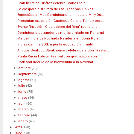
Gran fiesta de Disfraz celebró Grabo Estilo
La diaspora disfrutará de Las Cibaeñas Típikas
Espectáculo "Más Dominicana" un tributo a Milly Qu...
Presentan exposición Guateque Cultura Taína y pro...
Evento "Invasión: Gladiadores del Ring" reune a lu...
Dominicano Joixander es multipremiado en Panamá
Marcel inicia La Pochada Navideña en Doña Pula
Ingles camina 200km por la educación infantil
Amigos Seafood Steakhouse celebra galardón “Restau...
Punta Rucia Lobster Festival con gran exito en pri...
Pork and Beer le da la bienvenida a la Navidad
►
octubre
(76)
►
septiembre
(51)
►
agosto
(71)
►
julio
(42)
►
junio
(78)
►
mayo
(94)
►
abril
(60)
►
marzo
(49)
►
febrero
(44)
►
enero
(46)
►
2023
(478)
►
2022
(448)