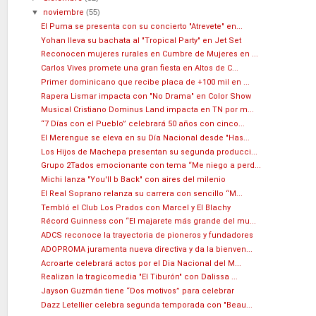
▼
noviembre
(55)
El Puma se presenta con su concierto "Atrevete" en...
Yohan lleva su bachata al "Tropical Party" en Jet Set
Reconocen mujeres rurales en Cumbre de Mujeres en ...
Carlos Vives promete una gran fiesta en Altos de C...
Primer dominicano que recibe placa de +100 mil en ...
Rapera Lismar impacta con "No Drama" en Color Show
Musical Cristiano Dominus Land impacta en TN por m...
“7 Días con el Pueblo” celebrará 50 años con cinco...
El Merengue se eleva en su Día Nacional desde "Has...
Los Hijos de Machepa presentan su segunda producci...
Grupo 2Tados emocionante con tema “Me niego a perd...
Michi lanza "You'll b Back" con aires del milenio
El Real Soprano relanza su carrera con sencillo “M...
Tembló el Club Los Prados con Marcel y El Blachy
Récord Guinness con “El majarete más grande del mu...
ADCS reconoce la trayectoria de pioneros y fundadores
ADOPROMA juramenta nueva directiva y da la bienven...
Acroarte celebrará actos por el Dia Nacional del M...
Realizan la tragicomedia "El Tiburón" con Dalissa ...
Jayson Guzmán tiene “Dos motivos” para celebrar
Dazz Letellier celebra segunda temporada con "Beau...