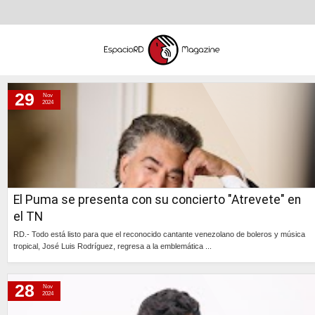
29
Nov
viernes, 29 de noviembre de 2024
2024
jueves, 28 de noviembre de 2024
miércoles, 27 de noviembre de 2024
martes, 26 de noviembre de 2024
lunes, 25 de noviembre de 2024
El Puma se presenta con su concierto "Atrevete" en
domingo, 24 de noviembre de 2024
el TN
jueves, 21 de noviembre de 2024
RD.- Todo está listo para que el reconocido cantante venezolano de boleros y música
miércoles, 20 de noviembre de 2024
tropical, José Luis Rodríguez, regresa a la emblemática ...
Continúa »
28
Nov
2024