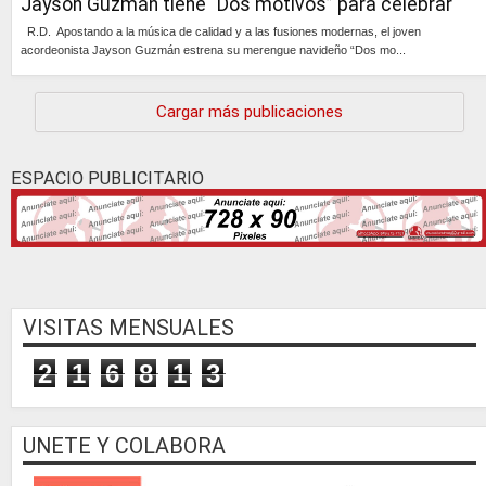
Jayson Guzmán tiene “Dos motivos” para celebrar
R.D. Apostando a la música de calidad y a las fusiones modernas, el joven
acordeonista Jayson Guzmán estrena su merengue navideño “Dos mo...
Continúa »
Cargar más publicaciones
ESPACIO PUBLICITARIO
VISITAS MENSUALES
2
1
6
8
1
3
UNETE Y COLABORA