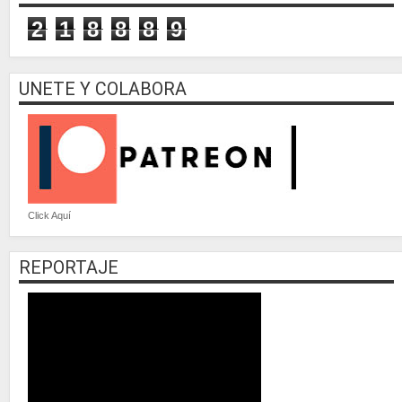
2
1
8
8
8
9
UNETE Y COLABORA
Click Aquí
REPORTAJE