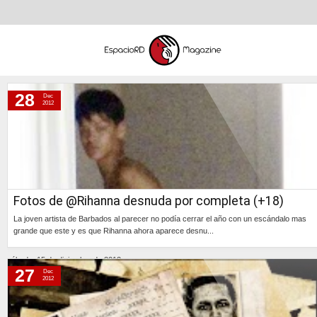
28
Dec
viernes, 28 de diciembre de 2012
2012
jueves, 27 de diciembre de 2012
miércoles, 26 de diciembre de 2012
lunes, 24 de diciembre de 2012
sábado, 22 de diciembre de 2012
Fotos de @Rihanna desnuda por completa (+18)
jueves, 20 de diciembre de 2012
La joven artista de Barbados al parecer no podía cerrar el año con un escándalo mas
miércoles, 19 de diciembre de 2012
grande que este y es que Rihanna ahora aparece desnu...
martes, 18 de diciembre de 2012
Continúa »
sábado, 15 de diciembre de 2012
27
Dec
2012
viernes, 14 de diciembre de 2012
jueves, 13 de diciembre de 2012