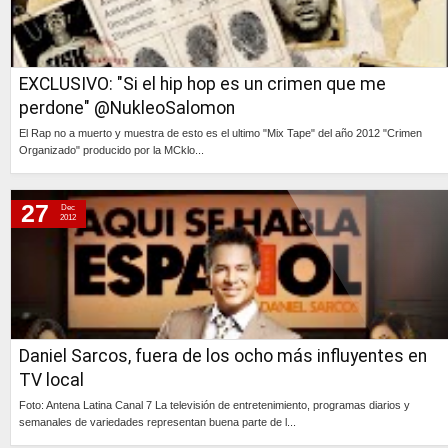
miércoles, 12 de diciembre de 2012
martes, 11 de diciembre de 2012
lunes, 10 de diciembre de 2012
EXCLUSIVO: "Si el hip hop es un crimen que me
sábado, 8 de diciembre de 2012
perdone" @NukleoSalomon
El Rap no a muerto y muestra de esto es el ultimo "Mix Tape" del año 2012 "Crimen
Organizado" producido por la MCklo...
Continúa »
27
Dec
2012
Daniel Sarcos, fuera de los ocho más influyentes en
TV local
Foto: Antena Latina Canal 7 La televisión de entretenimiento, programas diarios y
semanales de variedades representan buena parte de l...