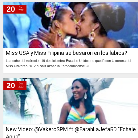
Continúa »
20
Dec
2012
Miss USA y Miss Filipina se besaron en los labios?
La noche del miércoles 19 de diciembre Estados Unidos se quedó con la corona del
Miss Universo 2012 al salir airosa la Estadounidense Ol...
Continúa »
20
Dec
2012
New Video: @VakeroSPM ft @FarahLaJefaRD "Echale
Agua"