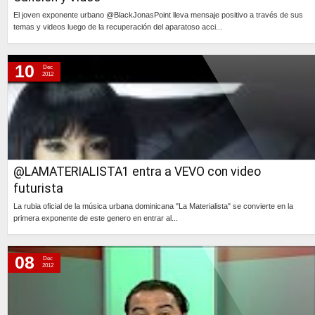
El joven exponente urbano @BlackJonasPoint lleva mensaje positivo a través de sus
temas y videos luego de la recuperación del aparatoso acci...
Continúa »
10
Dec
2012
@LAMATERIALISTA1 entra a VEVO con video
futurista
La rubia oficial de la música urbana dominicana "La Materialista" se convierte en la
primera exponente de este genero en entrar al...
Continúa »
08
Dec
2012