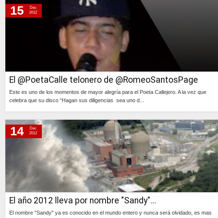
15
Dec
2012
El @PoetaCalle telonero de @RomeoSantosPage
Este es uno de los momentos de mayor alegría para el Poeta Callejero. A la vez que
celebra que su disco “Hagan sus diligencias sea uno d...
Continúa »
14
Dec
2012
El año 2012 lleva por nombre "Sandy"...
El nombre "Sandy" ya es conocido en el mundo entero y nunca será olvidado, es mas