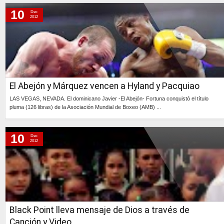
Continúa »
10
Dec
2012
El Abejón y Márquez vencen a Hyland y Pacquiao
LAS VEGAS, NEVADA. El dominicano Javier -El Abejón- Fortuna conquistó el título
pluma (126 libras) de la Asociación Mundial de Boxeo (AMB) ...
Continúa »
10
Dec
2012
Black Point lleva mensaje de Dios a través de
Canción y Video