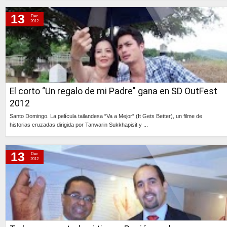
Continúa »
13
Dec
2012
El corto “Un regalo de mi Padre" gana en SD OutFest
2012
Santo Domingo. La película tailandesa “Va a Mejor” (It Gets Better), un filme de
historias cruzadas dirigida por Tanwarin Sukkhapisit y ...
Continúa »
13
Dec
2012