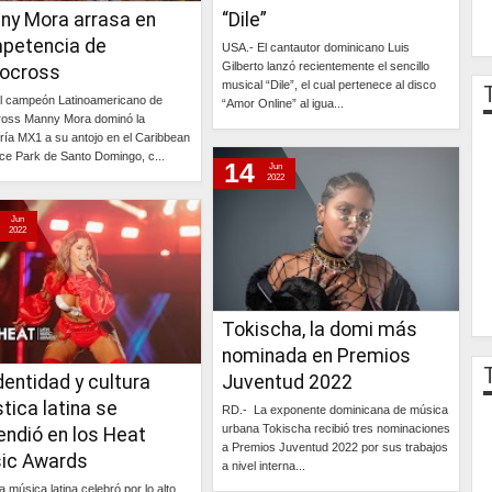
ny Mora arrasa en
“Dile”
petencia de
USA.- El cantautor dominicano Luis
Gilberto lanzó recientemente el sencillo
ocross
musical “Dile”, el cual pertenece al disco
l campeón Latinoamericano de
“Amor Online” al igua...
oss Manny Mora dominó la
ría MX1 a su antojo en el Caribbean
Continúa »
e Park de Santo Domingo, c...
14
Jun
2022
Continúa »
Jun
2022
Tokischa, la domi más
nominada en Premios
dentidad y cultura
Juventud 2022
stica latina se
RD.- La exponente dominicana de música
urbana Tokischa recibió tres nominaciones
endió en los Heat
a Premios Juventud 2022 por sus trabajos
ic Awards
a nivel interna...
 música latina celebró por lo alto