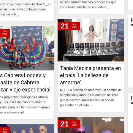
música urbana buenas propuestas que
trenó su nuevo sencillo “Fácil” , el
con calidad enaltecen el ruedo a...
racias a su ritmo contagioso que
a cantar y b...
Continúa »
21
Continúa »
Jun
2022
Jun
2022
Tania Medina presenta en
as Cabrera Lodge’s y
el país 'La belleza de
Casita de Cabrera
amarme’
izan viaje experiencial
RD.- ‘La belleza de amarme’, un cambio de
aceptación y amor es el nombre del libro
os proyectos ecológicos Cabrera
que la doctora Tania Medina acaba de
y La Casita de Cabrera abrieron
presentar en el país...
ertas para recibir un selecto grupo
unicadores e inf...
Continúa »
21
Continúa »
Jun
2022
Jun
2022