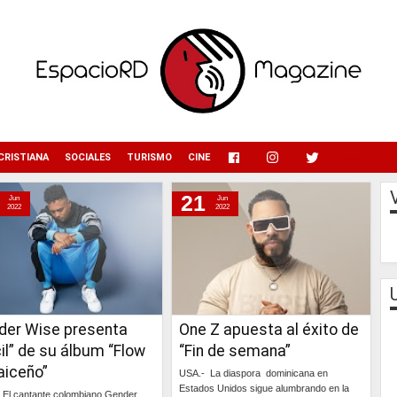
menu
CRISTIANA
SOCIALES
TURISMO
CINE
21
Jun
Jun
2022
2022
der Wise presenta
One Z apuesta al éxito de
il” de su álbum “Flow
“Fin de semana”
aiceño”
USA.- La diaspora dominicana en
Estados Unidos sigue alumbrando en la
El cantante colombiano Gender