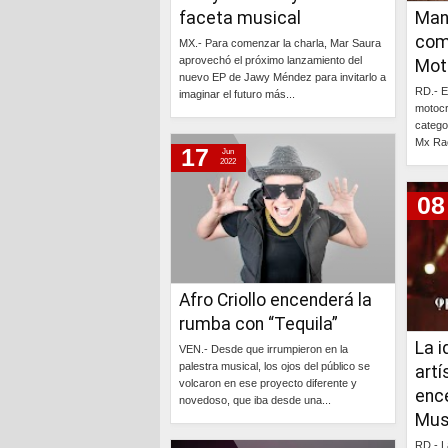
faceta musical
Man
com
MX.- Para comenzar la charla, Mar Saura
aprovechó el próximo lanzamiento del
Mot
nuevo EP de Jawy Méndez para invitarlo a
RD.- E
imaginar el futuro más...
motocr
catego
Continúa »
Mx Rac
17
Jun
2022
08
Afro Criollo encenderá la
rumba con “Tequila”
La i
VEN.- Desde que irrumpieron en la
palestra musical, los ojos del público se
artí
volcaron en ese proyecto diferente y
enc
novedoso, que iba desde una...
Mus
Continúa »
RD.- La