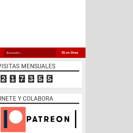
35 en línea
VISITAS MENSUALES
2
1
7
3
5
5
UNETE Y COLABORA