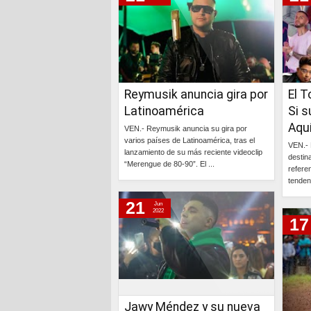
Reymusik anuncia gira por
El T
Latinoamérica
Si 
Aquí
VEN.- Reymusik anuncia su gira por
varios países de Latinoamérica, tras el
VEN.- 
lanzamiento de su más reciente videoclip
destin
“Merengue de 80-90”. El ...
refere
tendenc
Continúa »
21
Jun
2022
17
Jawy Méndez y su nueva