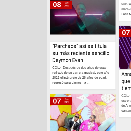
08
Jun
toda s
2022
maravi
Latin 
07
"Parchaos" así se titula
su más reciente sencillo
Deymon Evan
COL.- Después de dos años de estar
retirado de su carrera musical, este año
Ann
2022 el intérprete de 28 años de edad,
que
regresó para darnos a ...
tie
Continúa »
COL.- 
07
Jun
estren
2022
de Ann
cantan