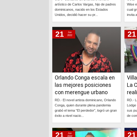
artístico de Carlos Vargas, hijo de padres
Wise es
dominicanos, nacido en los Estados
cual g
Unidos, decidió hacer su pr...
invita 
Continúa »
21
21
Jun
2022
Orlando Conga escala en
Vill
las mejores posiciones
La 
con merengue urbano
real
RD.- El novel artista dominicano, Orlando
RD.- L
Conga, quien durante plena pandemia
Lodge 
grabó el tema “El perdedor”, logró un gran
sus pu
éxito a nivel nacio...
de com
Continúa »
21
21
Jun
2022