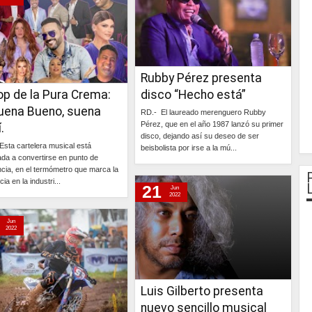
Rubby Pérez presenta
op de la Pura Crema:
disco “Hecho está”
suena Bueno, suena
RD.- El laureado merenguero Rubby
Pérez, que en el año 1987 lanzó su primer
.
disco, dejando así su deseo de ser
Esta cartelera musical está
beisbolista por irse a la mú...
ada a convertirse en punto de
ncia, en el termómetro que marca la
Continúa »
ia en la industri...
21
Jun
2022
Continúa »
Jun
2022
Luis Gilberto presenta
nuevo sencillo musical