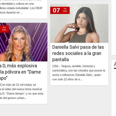
Continúa »
u identidad y cultura en una
llosa velada inolvidable: Los HEAT
07
Jun
2022
Music Awards en ...
Continúa »
Jun
2022
Daniella Salvi pasa de las
redes sociales a la gran
pantalla
a D, más explosiva
USA.- Segura, amable, honesta y
carismática, son las virtudes que posee la
 la pólvora en “Dame
actriz e influencer Daniella Salvi , quien
mpo”
con solo 22 años de e...
Con más de 21 mil visitas se
Continúa »
a el video del nuevo tema musical
a D, “Dame tiempo”, y es que esta
te del genero urban...
Continúa »