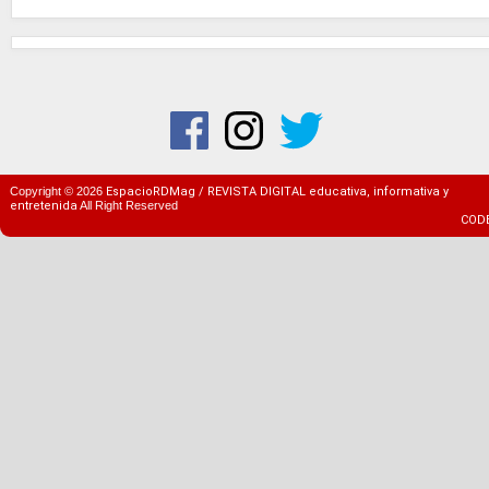
Copyright ©
2026
EspacioRDMag / REVISTA DIGITAL educativa, informativa y
entretenida
All Right Reserved
COD