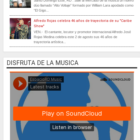
Santo Domingo Este, RD . Sale al Mercado de la música un nuevo
dúo llamado “Alto Voltaje” formado por William Lara apodado como
“El Gigo...
Alfredo Rojas celebra 46 años de trayectoria de su "Caribe
Show"
VEN.- El cantante, locutor y promotor internacional Alfredo José
Rojas Medina celebra este 2 de agosto sus 46 años de
trayectoria artística...
DISFRUTA DE LA MUSICA