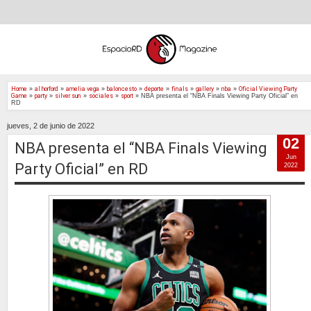
Home
»
al horford
»
amelia vega
»
baloncesto
»
deporte
»
finals
»
gallery
»
nba
»
Oficial Viewing Party
Game
»
party
»
silver sun
»
sociales
»
sport
»
NBA presenta el “NBA Finals Viewing Party Oficial” en
RD
jueves, 2 de junio de 2022
02
NBA presenta el “NBA Finals Viewing
Jun
Party Oficial” en RD
2022