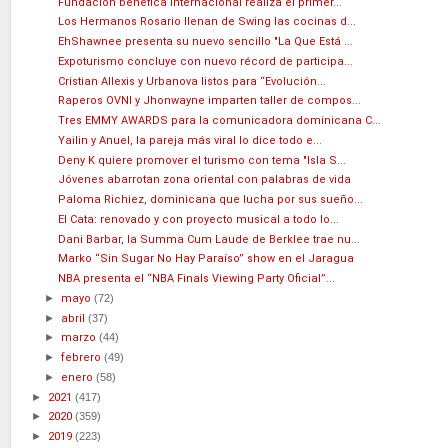
Fundación benéfica internacional realiza el primer...
Los Hermanos Rosario llenan de Swing las cocinas d...
EhShawnee presenta su nuevo sencillo "La Que Está ...
Expoturismo concluye con nuevo récord de participa...
Cristian Allexis y Urbanova listos para “Evolución...
Raperos OVNI y Jhonwayne imparten taller de compos...
Tres EMMY AWARDS para la comunicadora dominicana C...
Yailin y Anuel, la pareja más viral lo dice todo e...
Deny K quiere promover el turismo con tema "Isla S...
Jóvenes abarrotan zona oriental con palabras de vida
Paloma Richiez, dominicana que lucha por sus sueño...
El Cata: renovado y con proyecto musical a todo lo...
Dani Barbar, la Summa Cum Laude de Berklee trae nu...
Marko “Sin Sugar No Hay Paraíso” show en el Jaragua
NBA presenta el “NBA Finals Viewing Party Oficial”...
►
mayo
(72)
►
abril
(37)
►
marzo
(44)
►
febrero
(49)
►
enero
(58)
►
2021
(417)
►
2020
(359)
►
2019
(223)