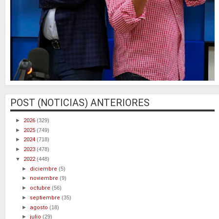
POST (NOTICIAS) ANTERIORES
►
2026
(329)
►
2025
(749)
►
2024
(718)
►
2023
(478)
▼
2022
(448)
►
diciembre
(5)
►
noviembre
(9)
►
octubre
(56)
►
septiembre
(35)
►
agosto
(18)
►
julio
(29)