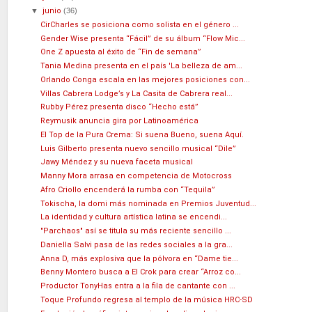
▼
junio
(36)
CirCharles se posiciona como solista en el género ...
Gender Wise presenta “Fácil” de su álbum “Flow Mic...
One Z apuesta al éxito de “Fin de semana”
Tania Medina presenta en el país 'La belleza de am...
Orlando Conga escala en las mejores posiciones con...
Villas Cabrera Lodge’s y La Casita de Cabrera real...
Rubby Pérez presenta disco “Hecho está”
Reymusik anuncia gira por Latinoamérica
El Top de la Pura Crema: Si suena Bueno, suena Aquí.
Luis Gilberto presenta nuevo sencillo musical “Dile”
Jawy Méndez y su nueva faceta musical
Manny Mora arrasa en competencia de Motocross
Afro Criollo encenderá la rumba con “Tequila”
Tokischa, la domi más nominada en Premios Juventud...
La identidad y cultura artística latina se encendi...
"Parchaos" así se titula su más reciente sencillo ...
Daniella Salvi pasa de las redes sociales a la gra...
Anna D, más explosiva que la pólvora en “Dame tie...
Benny Montero busca a El Crok para crear “Arroz co...
Productor TonyHas entra a la fila de cantante con ...
Toque Profundo regresa al templo de la música HRC-SD