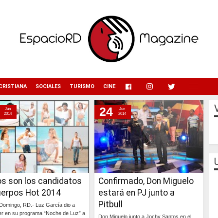
menu
CRISTIANA
SOCIALES
TURISMO
CINE
24
Jun
Jun
2014
2014
os son los candidatos
Confirmado, Don Miguelo
uerpos Hot 2014
estará en PJ junto a
Pitbull
Domingo, RD.- Luz García dio a
r en su programa “Noche de Luz” a
Don Miguelo junto a Jochy Santos en el