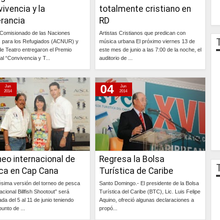
ivencia y la
totalmente cristiano en
erancia
RD
o Comisionado de las Naciones
Artistas Cristianos que predican con
 para los Refugiados (ACNUR) y
música urbana El próximo viernes 13 de
e Teatro entregaron el Premio
este mes de junio a las 7:00 de la noche, el
al “Convivencia y T...
auditorio de ...
Continúa »
Continúa »
04
Jun
Jun
2014
2014
eo internacional de
Regresa la Bolsa
ca en Cap Cana
Turística de Caribe
ésima versión del torneo de pesca
Santo Domingo.- El presidente de la Bolsa
acional Billfish Shootout” será
Turística del Caribe (BTC), Lic. Luis Felipe
da del 5 al 11 de junio teniendo
Aquino, ofreció algunas declaraciones a
unto de ...
propó...