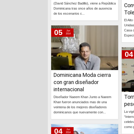
(David Sánchez Badillo), viene a República
Conv
Dominicana tras once años de ausencia
Tol
de los escenarios c...
El Alt
Continúa »
Unidas
05
Casa d
Jun
2014
Especi
04
Dominicana Moda cierra
con gran diseñador
internacional
Torn
Diseñador Naeem Khan Junto a Naeem
Khan fueron anunciados mas de una
pes
veintena de los mejores diseñadores
La vig
dominicanos que nuevamente con...
“Intern
celebra
Continúa »
como p
04
Jun
2014