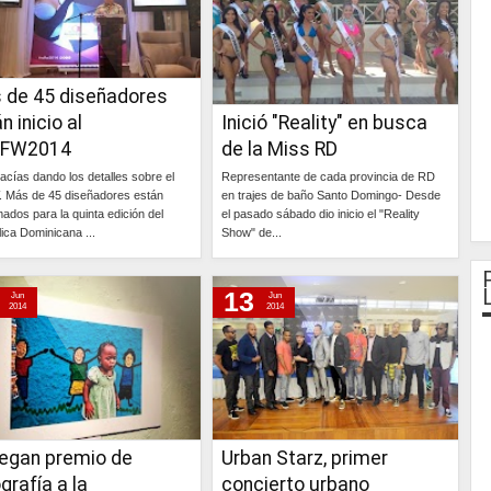
 de 45 diseñadores
n inicio al
Inició "Reality" en busca
FW2014
de la Miss RD
acías dando los detalles sobre el
Representante de cada provincia de RD
 Más de 45 diseñadores están
en trajes de baño Santo Domingo- Desde
mados para la quinta edición del
el pasado sábado dio inicio el "Reality
ica Dominicana ...
Show" de...
Continúa »
Continúa »
13
Jun
Jun
2014
2014
regan premio de
Urban Starz, primer
grafía a la
concierto urbano