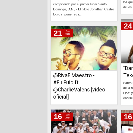
los qu
martes, 3 de junio de 2014
compitiendo por el primer lugar Santo
de los 
Domingo, D.N., - El piloto Jonathan Castro
logro imponer su r...
24
Continúa »
21
Jun
2014
"Da
@RivaElMaestro -
Teke
#FuiFuio ft
Santo 
de la 
@CharlieValens [video
Lipo” 
oficial]
contin
Continúa »
16
16
Jun
2014