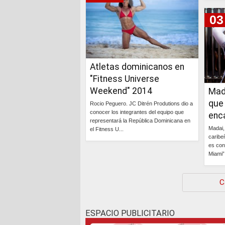
03
Atletas dominicanos en
"Fitness Universe
Weekend" 2014
Mad
que 
Rocio Peguero. JC Ditrén Produtions dio a
conocer los integrantes del equipo que
enc
representará la República Dominicana en
Madai, 
el Fitness U...
caribe
es con
Continúa »
Miami”.
C
ESPACIO PUBLICITARIO