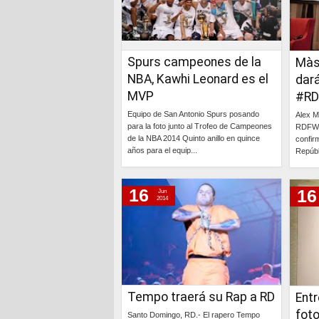
Spurs campeones de la
Màs
NBA, Kawhi Leonard es el
dará
MVP
#RD
Equipo de San Antonio Spurs posando
Alex M
para la foto junto al Trofeo de Campeones
RDFW.
de la NBA 2014 Quinto anillo en quince
confir
años para el equip...
Repúbl
Continúa »
16
16
Jun
2014
Tempo traerá su Rap a RD
Ent
foto
Santo Domingo, RD.- El rapero Tempo