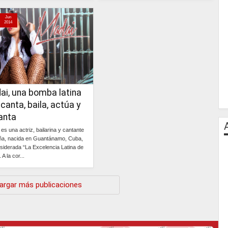
Continúa »
Continúa »
Jun
2014
ai, una bomba latina
canta, baila, actúa y
anta
es una actriz, bailarina y cantante
ña, nacida en Guantánamo, Cuba,
siderada “La Excelencia Latina de
 A la cor...
Continúa »
argar más publicaciones