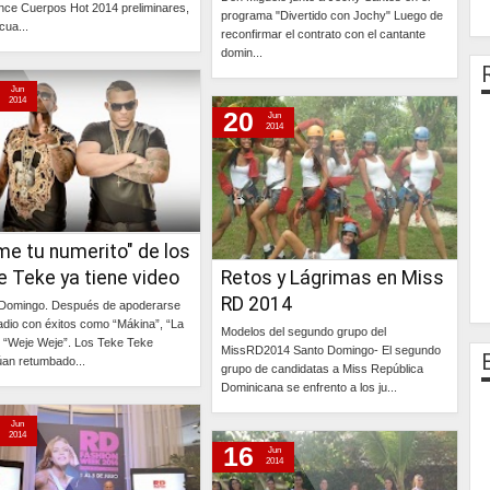
ince Cuerpos Hot 2014 preliminares,
programa "Divertido con Jochy" Luego de
cua...
reconfirmar el contrato con el cantante
domin...
Continúa »
Jun
Continúa »
2014
20
Jun
2014
me tu numerito" de los
 Teke ya tiene video
Retos y Lágrimas en Miss
RD 2014
Domingo. Después de apoderarse
radio con éxitos como “Mákina”, “La
Modelos del segundo grupo del
y “Weje Weje”. Los Teke Teke
MissRD2014 Santo Domingo- El segundo
úan retumbado...
grupo de candidatas a Miss República
Dominicana se enfrento a los ju...
Continúa »
Jun
Continúa »
2014
16
Jun
2014