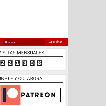
33 en línea
VISITAS MENSUALES
2
2
1
3
9
8
UNETE Y COLABORA