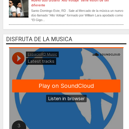
Nuevo dúo urbano "Alto Voltaje" tiene visión de ser
diferente
Santo Domingo Este, RD . Sale al Mercado de la música un nuevo
dúo llamado “Alto Voltaje” formado por William Lara apodado como
“El Gigo...
DISFRUTA DE LA MUSICA