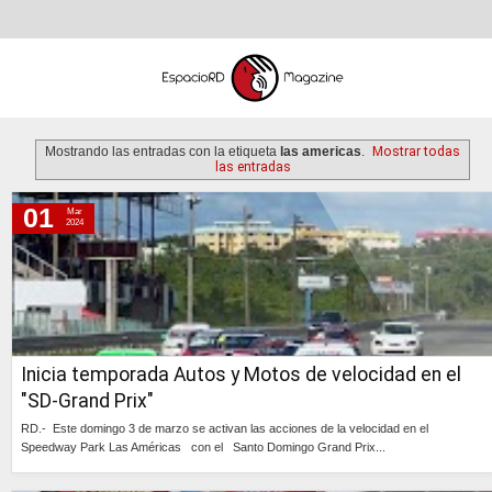
Mostrando las entradas con la etiqueta
las americas
.
Mostrar todas
las entradas
01
Mar
viernes, 1 de marzo de 2024
2024
jueves, 21 de julio de 2022
lunes, 30 de junio de 2014
miércoles, 19 de marzo de 2014
lunes, 2 de septiembre de 2013
Inicia temporada Autos y Motos de velocidad en el
"SD-Grand Prix"
RD.- Este domingo 3 de marzo se activan las acciones de la velocidad en el
Speedway Park Las Américas con el Santo Domingo Grand Prix...
Continúa »