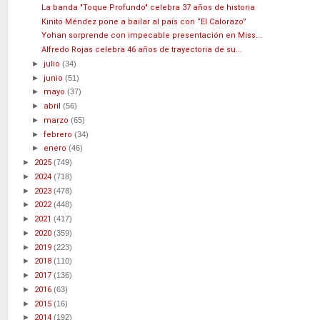
La banda "Toque Profundo" celebra 37 años de historia
Kinito Méndez pone a bailar al país con “El Calorazo”
Yohan sorprende con impecable presentación en Miss...
Alfredo Rojas celebra 46 años de trayectoria de su...
►
julio
(34)
►
junio
(51)
►
mayo
(37)
►
abril
(56)
►
marzo
(65)
►
febrero
(34)
►
enero
(46)
►
2025
(749)
►
2024
(718)
►
2023
(478)
►
2022
(448)
►
2021
(417)
►
2020
(359)
►
2019
(223)
►
2018
(110)
►
2017
(136)
►
2016
(63)
►
2015
(16)
►
2014
(192)