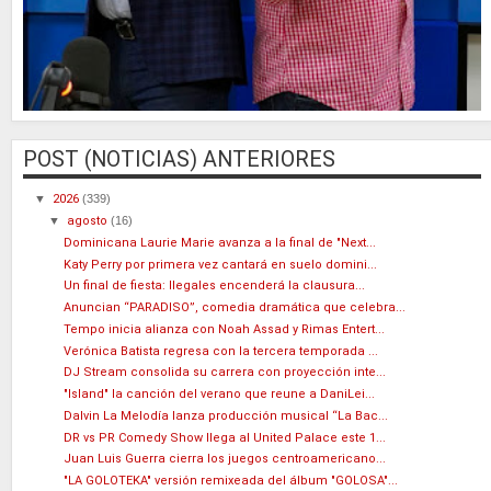
POST (NOTICIAS) ANTERIORES
▼
2026
(339)
▼
agosto
(16)
Dominicana Laurie Marie avanza a la final de "Next...
Katy Perry por primera vez cantará en suelo domini...
Un final de fiesta: Ilegales encenderá la clausura...
Anuncian “PARADISO”, comedia dramática que celebra...
Tempo inicia alianza con Noah Assad y Rimas Entert...
Verónica Batista regresa con la tercera temporada ...
DJ Stream consolida su carrera con proyección inte...
"Island" la canción del verano que reune a DaniLei...
Dalvin La Melodía lanza producción musical “La Bac...
DR vs PR Comedy Show llega al United Palace este 1...
Juan Luis Guerra cierra los juegos centroamericano...
"LA GOLOTEKA" versión remixeada del álbum "GOLOSA"...