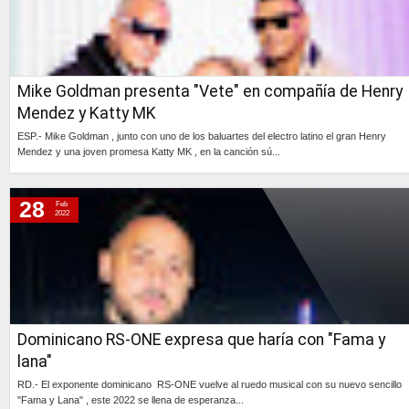
Mike Goldman presenta "Vete" en compañía de Henry
Mendez y Katty MK
ESP.- Mike Goldman , junto con uno de los baluartes del electro latino el gran Henry
Mendez y una joven promesa Katty MK , en la canción sú...
Continúa »
28
Feb
2022
Dominicano RS-ONE expresa que haría con "Fama y
lana"
RD.- El exponente dominicano RS-ONE vuelve al ruedo musical con su nuevo sencillo
"Fama y Lana" , este 2022 se llena de esperanza...