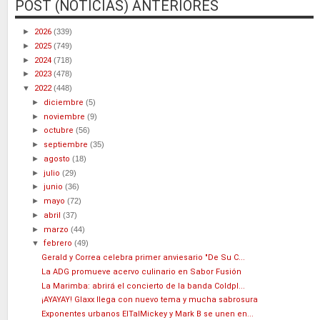
POST (NOTICIAS) ANTERIORES
►
2026
(339)
►
2025
(749)
►
2024
(718)
►
2023
(478)
▼
2022
(448)
►
diciembre
(5)
►
noviembre
(9)
►
octubre
(56)
►
septiembre
(35)
►
agosto
(18)
►
julio
(29)
►
junio
(36)
►
mayo
(72)
►
abril
(37)
►
marzo
(44)
▼
febrero
(49)
Gerald y Correa celebra primer anviesario "De Su C...
La ADG promueve acervo culinario en Sabor Fusión
La Marimba: abrirá el concierto de la banda Coldpl...
¡AYAYAY! Glaxx llega con nuevo tema y mucha sabrosura
Exponentes urbanos ElTalMickey y Mark B se unen en...