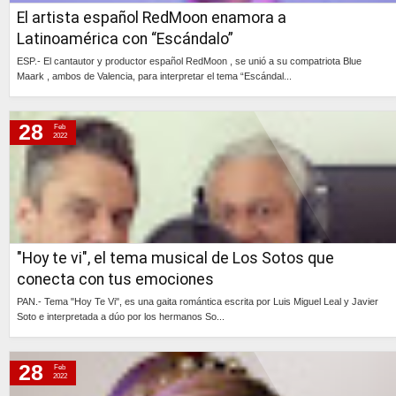
El artista español RedMoon enamora a
Latinoamérica con “Escándalo”
ESP.- El cantautor y productor español RedMoon , se unió a su compatriota Blue
Maark , ambos de Valencia, para interpretar el tema “Escándal...
Continúa »
28
Feb
2022
"Hoy te vi", el tema musical de Los Sotos que
conecta con tus emociones
PAN.- Tema "Hoy Te Vi", es una gaita romántica escrita por Luis Miguel Leal y Javier
Soto e interpretada a dúo por los hermanos So...
Continúa »
28
Feb
2022