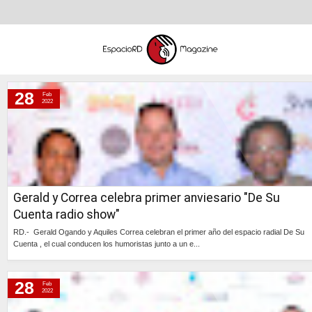
28
Feb
lunes, 28 de febrero de 2022
2022
jueves, 24 de febrero de 2022
Gerald y Correa celebra primer anviesario "De Su
Cuenta radio show"
RD.- Gerald Ogando y Aquiles Correa celebran el primer año del espacio radial De Su
Cuenta , el cual conducen los humoristas junto a un e...
Continúa »
28
Feb
2022