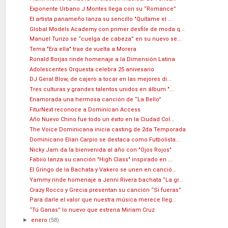
Exponente Urbano J Montes llega con su “Romance”
El artista panameño lanza su sencillo "Quítame el ...
Global Models Academy con primer desfile de moda q...
Manuel Turizo se “cuelga de cabeza” en su nuevo se...
Tema "Era ella" trae de vuelta a Morera
Ronald Borjas rinde homenaje a la Dimensión Latina
Adolescentes Orquesta celebra 25 anivesario
DJ Geral Blow, de cajero a tocar en las mejores di...
Tres culturas y grandes talentos unidos en álbum "...
Enamorada una hermosa canción de “La Bello”
FiturNext reconoce a Dominican Access
Año Nuevo Chino fue todo un éxito en la Ciudad Col...
The Voice Dominicana inicia casting de 2da Temporada
Dominicano Elian Carpio se destaca como Futbolista...
Nicky Jam da la bienvenida al año con "Ojos Rojos"
Fabiio lanza su canción "High Class" inspirado en ...
El Gringo de la Bachata y Vakero se unen en canció...
Yammy rinde homenaje a Jenni Rivera bachata “La gr...
Crazy Rocco y Grecia presentan su canción “Si fueras”
Para darle el valor que nuestra música merece lleg...
“Tú Ganas” lo nuevo que estrena Miriam Cruz
►
enero
(58)