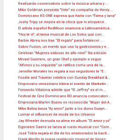
Realizarán conversatorio sobre la música urbana y ...
Mike Goldman presenta "Vete" en compañía de Henry ...
Dominicano RS-ONE expresa que haría con "Fama y lana"
Joshy Tripp se inspira en la chica que lo eloquece...
El artista español RedMoon enamora a Latinoamérica...
"Hoy te vi", el tema musical de Los Sotos que con...
Barbie Abreu nos trae “El regalo” para fortalecer ...
Sabor Fusion, un evento que une la gastronomía y e...
Celebran "Mujeres exitosas de alto nivel" 5ta edición
Misael Guerrero, un gran Chef y ejemplo a seguir
“Alfonso y su orquesta” se ratifica como una de la...
Jennifer Morales les regala a sus seguidores la “E...
Foodie and Traveler celebra con Sunday Breakfast &...
Empresario venezolano lidera el evento de Marketin...
Fernando Villalona admite que "El Jeffrey" es el m...
Festival de Cine Dominicano RD anuncia convocatori...
Empresaria Marlen Bueno es reconocida “Mujer del A...
Mike Bahia lanza "Ay amor" junto a los duros Guayn...
Luimar el influencer de moda de los Urbanos
Jay Wheeler desnuda su alma en album “El amor y yo”
Eigsneers Saenz se lanza al ruedo musical con "Com...
José Tobía regala el día de los enamorados la bach...
Frank Morillo la nueva revelación musical de Venez...