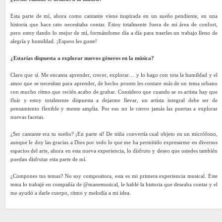
Esta parte de mí, ahora como cantante viene inspirada en un sueño pendiente, en una
historia que hace rato necesitaba contar. Estoy totalmente fuera de mi área de confort,
pero estoy dando lo mejor de mí, formándome día a día para traerles un trabajo lleno de
alegría y humildad. ¡Espero les guste!
¿Estarías dispuesta a explorar nuevos géneros en la música?
Claro que sí. Me encanta aprender, crecer, explorar… y lo hago con tota la humildad y el
amor que se necesitan para aprender, de hecho pronto les contare más de un tema urbano
con mucho ritmo que recién acabo de grabar. Considero que cuando se es artista hay que
fluir y estoy totalmente dispuesta a dejarme llevar, un artista integral debe ser de
pensamiento flexible y mente amplia. Por eso no le cierro jamás las puertas a explorar
nuevas facetas.
¿Ser cantante era tu sueño? ¡En parte sí! De niña convertía cual objeto en un micrófono,
aunque le doy las gracias a Dios por todo lo que me ha permitido expresarme en diversos
espacios del arte, ahora en esta nueva experiencia, lo disfruto y deseo que ustedes también
puedan disfrutar esta parte de mí.
¿Compones tus temas? No soy compositora, esta es mi primera experiencia musical. Este
tema lo trabajé en compañía de @manemusical, le hablé la historia que deseaba contar y el
me ayudó a darle cuerpo, ritmo y melodía a mi idea.