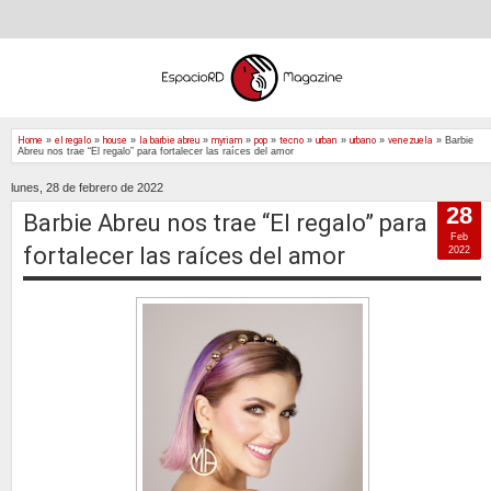
Home
»
el regalo
»
house
»
la barbie abreu
»
myriam
»
pop
»
tecno
»
urban
»
urbano
»
venezuela
»
Barbie
Abreu nos trae “El regalo” para fortalecer las raíces del amor
lunes, 28 de febrero de 2022
28
Barbie Abreu nos trae “El regalo” para
Feb
fortalecer las raíces del amor
2022