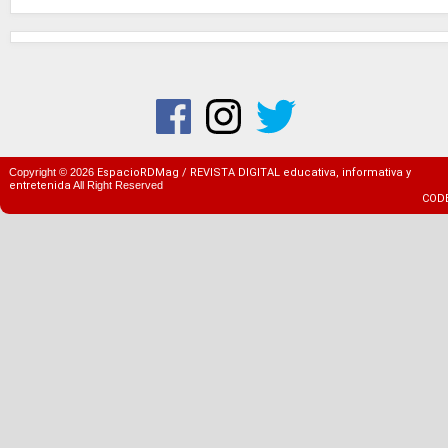
Copyright ©
2026
EspacioRDMag / REVISTA DIGITAL educativa, informativa y
entretenida
All Right Reserved
COD