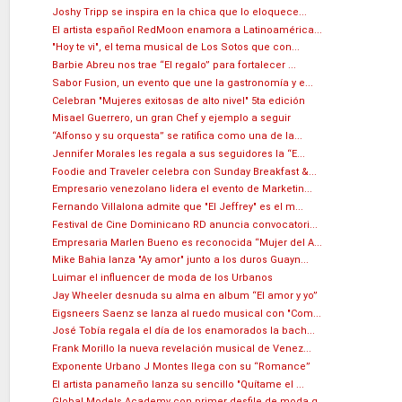
Joshy Tripp se inspira en la chica que lo eloquece...
El artista español RedMoon enamora a Latinoamérica...
"Hoy te vi", el tema musical de Los Sotos que con...
Barbie Abreu nos trae “El regalo” para fortalecer ...
Sabor Fusion, un evento que une la gastronomía y e...
Celebran "Mujeres exitosas de alto nivel" 5ta edición
Misael Guerrero, un gran Chef y ejemplo a seguir
“Alfonso y su orquesta” se ratifica como una de la...
Jennifer Morales les regala a sus seguidores la “E...
Foodie and Traveler celebra con Sunday Breakfast &...
Empresario venezolano lidera el evento de Marketin...
Fernando Villalona admite que "El Jeffrey" es el m...
Festival de Cine Dominicano RD anuncia convocatori...
Empresaria Marlen Bueno es reconocida “Mujer del A...
Mike Bahia lanza "Ay amor" junto a los duros Guayn...
Luimar el influencer de moda de los Urbanos
Jay Wheeler desnuda su alma en album “El amor y yo”
Eigsneers Saenz se lanza al ruedo musical con "Com...
José Tobía regala el día de los enamorados la bach...
Frank Morillo la nueva revelación musical de Venez...
Exponente Urbano J Montes llega con su “Romance”
El artista panameño lanza su sencillo "Quítame el ...
Global Models Academy con primer desfile de moda q...