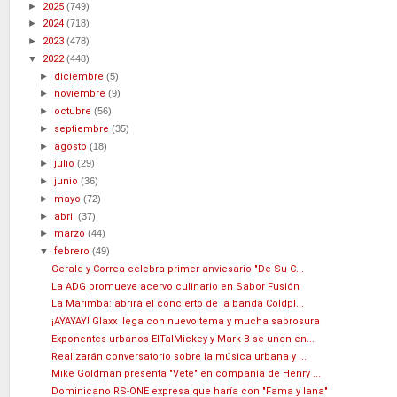
►
2025
(749)
►
2024
(718)
►
2023
(478)
▼
2022
(448)
►
diciembre
(5)
►
noviembre
(9)
►
octubre
(56)
►
septiembre
(35)
►
agosto
(18)
►
julio
(29)
►
junio
(36)
►
mayo
(72)
►
abril
(37)
►
marzo
(44)
▼
febrero
(49)
Gerald y Correa celebra primer anviesario "De Su C...
La ADG promueve acervo culinario en Sabor Fusión
La Marimba: abrirá el concierto de la banda Coldpl...
¡AYAYAY! Glaxx llega con nuevo tema y mucha sabrosura
Exponentes urbanos ElTalMickey y Mark B se unen en...
Realizarán conversatorio sobre la música urbana y ...
Mike Goldman presenta "Vete" en compañía de Henry ...
Dominicano RS-ONE expresa que haría con "Fama y lana"