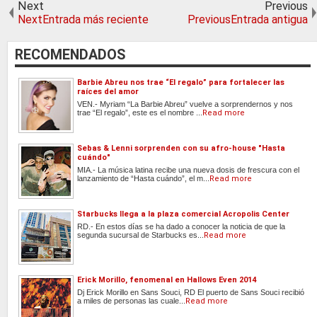
Next
Previous
NextEntrada más reciente
PreviousEntrada antigua
RECOMENDADOS
Barbie Abreu nos trae “El regalo” para fortalecer las
raíces del amor
VEN.- Myriam “La Barbie Abreu” vuelve a sorprendernos y nos
trae “El regalo”, este es el nombre ...
Read more
Sebas & Lenni sorprenden con su afro-house "Hasta
cuándo"
MIA.- La música latina recibe una nueva dosis de frescura con el
lanzamiento de “Hasta cuándo”, el m...
Read more
Starbucks llega a la plaza comercial Acropolis Center
RD.- En estos días se ha dado a conocer la noticia de que la
segunda sucursal de Starbucks es...
Read more
Erick Morillo, fenomenal en Hallows Even 2014
Dj Erick Morillo en Sans Souci, RD El puerto de Sans Souci recibió
a miles de personas las cuale...
Read more