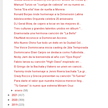
Manuel Turizo se “cuelga de cabeza” en su nuevo se...
Tema "Era ella" trae de vuelta a Morera
Ronald Borjas rinde homenaje a la Dimensión Latina
Adolescentes Orquesta celebra 25 anivesario
DJ Geral Blow, de cajero a tocar en las mejores di...
Tres culturas y grandes talentos unidos en álbum "...
Enamorada una hermosa canción de “La Bello”
FiturNext reconoce a Dominican Access
Año Nuevo Chino fue todo un éxito en la Ciudad Col...
The Voice Dominicana inicia casting de 2da Temporada
Dominicano Elian Carpio se destaca como Futbolista...
Nicky Jam da la bienvenida al año con "Ojos Rojos"
Fabiio lanza su canción "High Class" inspirado en ...
El Gringo de la Bachata y Vakero se unen en canció...
Yammy rinde homenaje a Jenni Rivera bachata “La gr...
Crazy Rocco y Grecia presentan su canción “Si fueras”
Para darle el valor que nuestra música merece lleg...
“Tú Ganas” lo nuevo que estrena Miriam Cruz
►
enero
(58)
►
2021
(417)
►
2020
(359)
►
2019
(223)