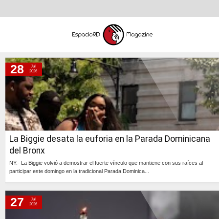
28
Jul
martes, 28 de julio de 2026
2026
lunes, 27 de julio de 2026
sábado, 25 de julio de 2026
viernes, 24 de julio de 2026
miércoles, 22 de julio de 2026
La Biggie desata la euforia en la Parada Dominicana
martes, 21 de julio de 2026
del Bronx
martes, 14 de julio de 2026
NY.- La Biggie volvió a demostrar el fuerte vínculo que mantiene con sus raíces al
lunes, 13 de julio de 2026
participar este domingo en la tradicional Parada Dominica...
sábado, 11 de julio de 2026
Continúa »
viernes, 10 de julio de 2026
27
Jul
2026