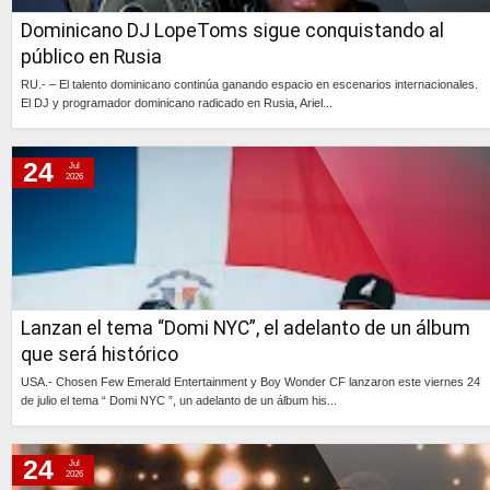
Dominicano DJ LopeToms sigue conquistando al
público en Rusia
RU.- – El talento dominicano continúa ganando espacio en escenarios internacionales.
El DJ y programador dominicano radicado en Rusia, Ariel...
Continúa »
24
Jul
2026
Lanzan el tema “Domi NYC”, el adelanto de un álbum
que será histórico
USA.- Chosen Few Emerald Entertainment y Boy Wonder CF lanzaron este viernes 24
de julio el tema “ Domi NYC ”, un adelanto de un álbum his...
Continúa »
24
Jul
2026