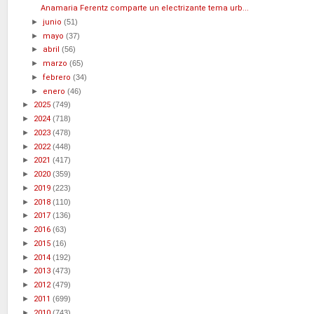
Anamaria Ferentz comparte un electrizante tema urb...
►
junio
(51)
►
mayo
(37)
►
abril
(56)
►
marzo
(65)
►
febrero
(34)
►
enero
(46)
►
2025
(749)
►
2024
(718)
►
2023
(478)
►
2022
(448)
►
2021
(417)
►
2020
(359)
►
2019
(223)
►
2018
(110)
►
2017
(136)
►
2016
(63)
►
2015
(16)
►
2014
(192)
►
2013
(473)
►
2012
(479)
►
2011
(699)
►
2010
(743)