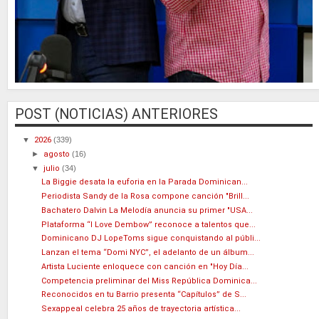
POST (NOTICIAS) ANTERIORES
▼
2026
(339)
►
agosto
(16)
▼
julio
(34)
La Biggie desata la euforia en la Parada Dominican...
Periodista Sandy de la Rosa compone canción "Brill...
Bachatero Dalvin La Melodía anuncia su primer "USA...
Plataforma “I Love Dembow” reconoce a talentos que...
Dominicano DJ LopeToms sigue conquistando al públi...
Lanzan el tema “Domi NYC”, el adelanto de un álbum...
Artista Luciente enloquece con canción en "Hoy Día...
Competencia preliminar del Miss República Dominica...
Reconocidos en tu Barrio presenta “Capítulos” de S...
Sexappeal celebra 25 años de trayectoria artística...