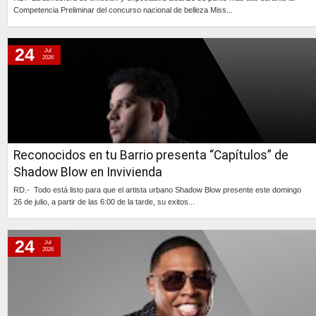
Competencia Preliminar del concurso nacional de belleza Miss...
Continúa »
24
Jul
2026
Reconocidos en tu Barrio presenta “Capítulos” de
Shadow Blow en Invivienda
RD.- Todo está listo para que el artista urbano Shadow Blow presente este domingo
26 de julio, a partir de las 6:00 de la tarde, su exitos...
Continúa »
24
Jul
2026