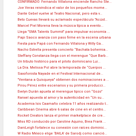
CONFIRMADO: Fernando Villalona enciende Rancho Ste...
Joe Veras reivindica el valor de los pequeños mome...
Dante Gebel vuelve al Teatro Nacional, pero esta v...
Beto Cuevas llevará su aclamado espectáculo "Acúst...
Marcel Piel Morena lleva la música típica a evento...
Llega "SMA Talents Summit" para impulsar economía ...
Papi Saoco avanza con paso firme en la escena urbana
Fiesta para Papá con Fernando Villalona y Willy Ga...
Nacho Estrella presenta concierto “Bachata bohemia...
Steffany Constanza llega con el merengue “Que Barb...
Un tributo histórico para el piloto dominicano Lui...
La Dra. Melissa Pol abre la temporada de “Cuerpos ...
Saxofonista Nayade en el Festival Internacional de...
"Ventana a Quisqueya" obtienen dos nominaciones a ...
Pirou Pérez entre escenarios y su primera producci...
Evelyn Durán apueta al merengue tipico con “Gozo”
Ranxel apuesta al amor y la autenticidad en “Un su...
Academia Isis Caamaño celebra 11 años realizando t...
Caribbean Cinema abre 6 salas de cine en el centro...
Rocket Creators lanza el primer marketplace de cre...
Miss RD conducido por Caroline Aquino, Brea Frank ...
DaniLeigh fortalece su conexión con raíces dominic...
W Radio México elige ‘BAILA’ de Sarodj como canció...