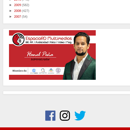
►
2009
(582)
►
2008
(427)
►
2007
(54)