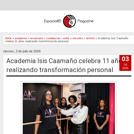
Home
»
academia
»
aniversario
»
celebracion
»
extra
»
sociales
»
talento
»
Academia Isis Caamaño
celebra 11 años realizando transformación personal
viernes, 3 de julio de 2026
03
Academia Isis Caamaño celebra 11 años
Jul
realizando transformación personal
2026