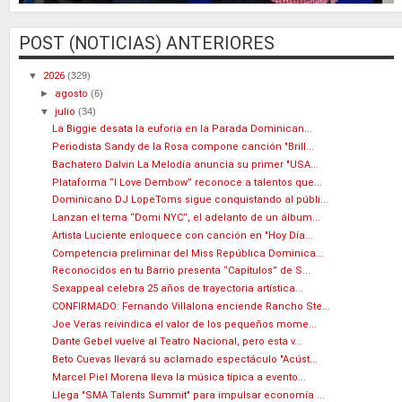
POST (NOTICIAS) ANTERIORES
▼
2026
(329)
►
agosto
(6)
▼
julio
(34)
La Biggie desata la euforia en la Parada Dominican...
Periodista Sandy de la Rosa compone canción "Brill...
Bachatero Dalvin La Melodía anuncia su primer "USA...
Plataforma “I Love Dembow” reconoce a talentos que...
Dominicano DJ LopeToms sigue conquistando al públi...
Lanzan el tema “Domi NYC”, el adelanto de un álbum...
Artista Luciente enloquece con canción en "Hoy Día...
Competencia preliminar del Miss República Dominica...
Reconocidos en tu Barrio presenta “Capítulos” de S...
Sexappeal celebra 25 años de trayectoria artística...
CONFIRMADO: Fernando Villalona enciende Rancho Ste...
Joe Veras reivindica el valor de los pequeños mome...
Dante Gebel vuelve al Teatro Nacional, pero esta v...
Beto Cuevas llevará su aclamado espectáculo "Acúst...
Marcel Piel Morena lleva la música típica a evento...
Llega "SMA Talents Summit" para impulsar economía ...