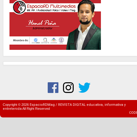
Copyright ©
2026
EspacioRDMag / REVISTA DIGITAL educativa, informativa y
entretenida
All Right Reserved
COD