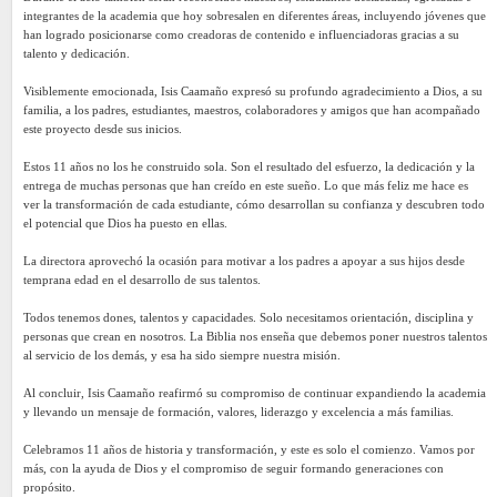
integrantes de la academia que hoy sobresalen en diferentes áreas, incluyendo jóvenes que
han logrado posicionarse como creadoras de contenido e influenciadoras gracias a su
talento y dedicación.
Visiblemente emocionada, Isis Caamaño expresó su profundo agradecimiento a Dios, a su
familia, a los padres, estudiantes, maestros, colaboradores y amigos que han acompañado
este proyecto desde sus inicios.
Estos 11 años no los he construido sola. Son el resultado del esfuerzo, la dedicación y la
entrega de muchas personas que han creído en este sueño. Lo que más feliz me hace es
ver la transformación de cada estudiante, cómo desarrollan su confianza y descubren todo
el potencial que Dios ha puesto en ellas.
La directora aprovechó la ocasión para motivar a los padres a apoyar a sus hijos desde
temprana edad en el desarrollo de sus talentos.
Todos tenemos dones, talentos y capacidades. Solo necesitamos orientación, disciplina y
personas que crean en nosotros. La Biblia nos enseña que debemos poner nuestros talentos
al servicio de los demás, y esa ha sido siempre nuestra misión.
Al concluir, Isis Caamaño reafirmó su compromiso de continuar expandiendo la academia
y llevando un mensaje de formación, valores, liderazgo y excelencia a más familias.
Celebramos 11 años de historia y transformación, y este es solo el comienzo. Vamos por
más, con la ayuda de Dios y el compromiso de seguir formando generaciones con
propósito.