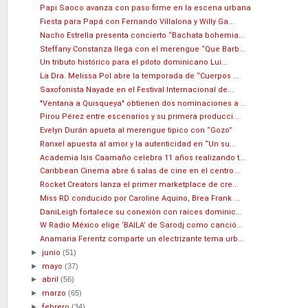
Papi Saoco avanza con paso firme en la escena urbana
Fiesta para Papá con Fernando Villalona y Willy Ga...
Nacho Estrella presenta concierto “Bachata bohemia...
Steffany Constanza llega con el merengue “Que Barb...
Un tributo histórico para el piloto dominicano Lui...
La Dra. Melissa Pol abre la temporada de “Cuerpos ...
Saxofonista Nayade en el Festival Internacional de...
"Ventana a Quisqueya" obtienen dos nominaciones a ...
Pirou Pérez entre escenarios y su primera producci...
Evelyn Durán apueta al merengue tipico con “Gozo”
Ranxel apuesta al amor y la autenticidad en “Un su...
Academia Isis Caamaño celebra 11 años realizando t...
Caribbean Cinema abre 6 salas de cine en el centro...
Rocket Creators lanza el primer marketplace de cre...
Miss RD conducido por Caroline Aquino, Brea Frank ...
DaniLeigh fortalece su conexión con raíces dominic...
W Radio México elige ‘BAILA’ de Sarodj como canció...
Anamaria Ferentz comparte un electrizante tema urb...
►
junio
(51)
►
mayo
(37)
►
abril
(56)
►
marzo
(65)
►
febrero
(34)