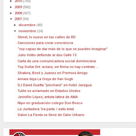
►
2010
(743)
►
2009
(582)
►
2008
(427)
▼
2007
(54)
►
diciembre
(40)
▼
noviembre
(14)
Street, lo nuevo en las calles de RD
Canciones para crear conciencia
“soy capaz de dar más de lo que se pueden imaginar”
Julio Voltio defiende al dúo Calle 13
Carta de una comunicadora social dominicana
Top Dollar Ent. aclara, sin firma no hay contrato ...
Shakira, Bosé y Juanes en Premios Amigo
Amaia deja La Oreja de Van Gogh
DJ David Guetta “pinchará” en hotel Jaragua
Tulile es aclamado en Estados Unidos
Jennifer López, artista latina de AMA
Nipo en graduación colegio Don Bosco
La Juntadera 1ra parte / exito total
Salon La Fiesta se llenó de Calor Urbano