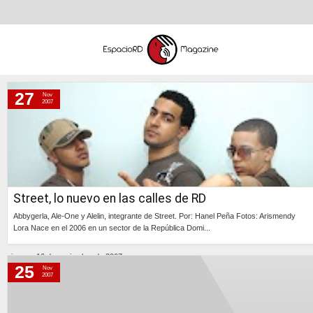
27
Nov
martes, 27 de noviembre de 2007
2007
domingo, 25 de noviembre de 2007
sábado, 24 de noviembre de 2007
jueves, 22 de noviembre de 2007
miércoles, 21 de noviembre de 2007
Street, lo nuevo en las calles de RD
martes, 20 de noviembre de 2007
Abbygerla, Ale-One y Alelin, integrante de Street. Por: Hanel Peña Fotos: Arismendy
lunes, 19 de noviembre de 2007
Lora Nace en el 2006 en un sector de la República Domi...
domingo, 18 de noviembre de 2007
Continúa »
viernes, 16 de noviembre de 2007
25
Nov
2007