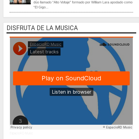
dúo llamado “Alto Voltaje” formado por William Lara apodado como
“El Gigo...
DISFRUTA DE LA MUSICA
EspacioRD Music