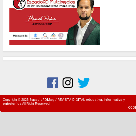
Copyright ©
2026
EspacioRDMag / REVISTA DIGITAL educativa, informativa y
entretenida
All Right Reserved
COD