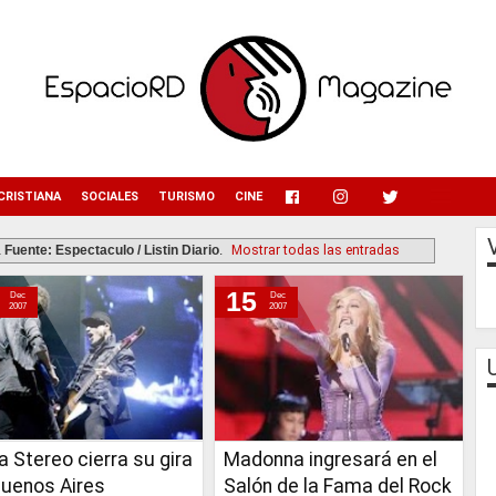
menu
CRISTIANA
SOCIALES
TURISMO
CINE
a
Fuente: Espectaculo / Listin Diario
.
Mostrar todas las entradas
15
Dec
Dec
2007
2007
 Stereo cierra su gira
Madonna ingresará en el
Buenos Aires
Salón de la Fama del Rock