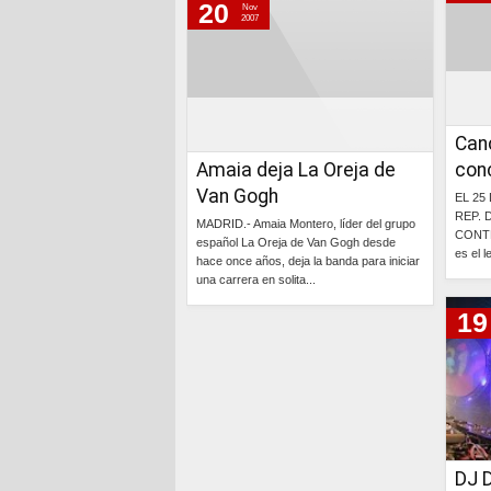
20
Nov
2007
Can
Amaia deja La Oreja de
con
Van Gogh
EL 25
REP. 
MADRID.- Amaia Montero, líder del grupo
CONTR
español La Oreja de Van Gogh desde
es el 
hace once años, deja la banda para iniciar
una carrera en solita...
19
Continúa »
DJ 