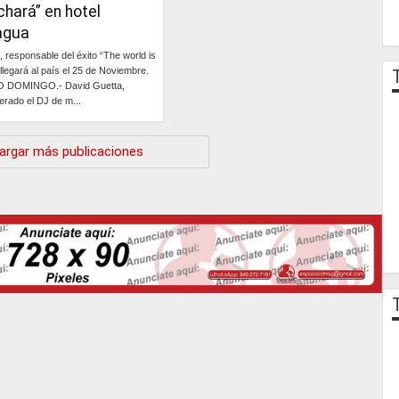
chará” en hotel
agua
, responsable del éxito “The world is
 llegará al país el 25 de Noviembre.
 DOMINGO.- David Guetta,
erado el DJ de m...
Continúa »
argar más publicaciones