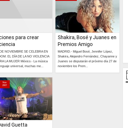
ciones para crear
Shakira, Bosé y Juanes en
ciencia
Premios Amigo
 DE NOVIEMBRE SE CELEBRA EN
MADRID.- Miguel Bosé, Jennifer López,
DOM. EL DÍA DE LA NO VIOLENCIA
Shakira, Alejandro Fernández, Chayanne y
A LA MUJER México.- La música
Juanes se disputarán el próximo día 27 de
lenguaje universal, muchas me...
noviembre los Prem...
Continúa »
Continúa »
Nov
2007
David Guetta