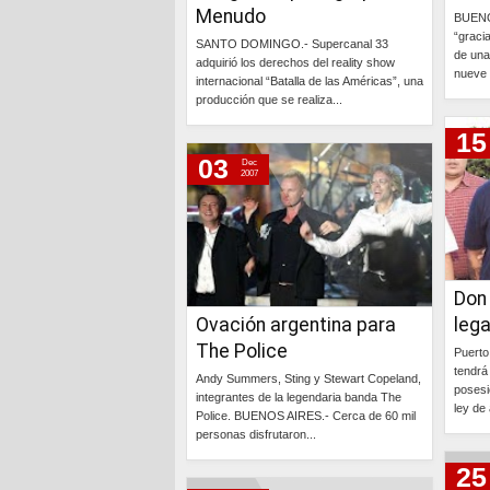
Menudo
BUENOS
martes, 20 de noviembre de 2007
“gracia
SANTO DOMINGO.- Supercanal 33
de una
lunes, 19 de noviembre de 2007
adquirió los derechos del reality show
nueve 
internacional “Batalla de las Américas”, una
producción que se realiza...
15
Continúa »
03
Dec
2007
Don
Ovación argentina para
leg
The Police
Puerto
tendrá 
Andy Summers, Sting y Stewart Copeland,
posesi
integrantes de la legendaria banda The
ley de 
Police. BUENOS AIRES.- Cerca de 60 mil
personas disfrutaron...
25
Continúa »