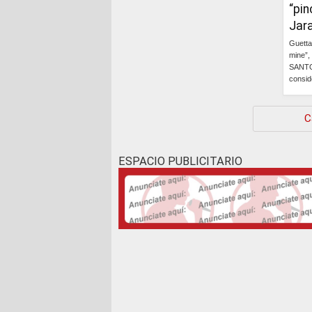
“pin
Jar
Guetta
mine”,
SANTO
consid
C
ESPACIO PUBLICITARIO