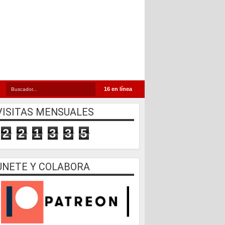
16 en línea
VISITAS MENSUALES
2
2
1
3
3
5
UNETE Y COLABORA