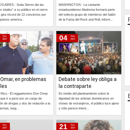
 AIRES.- Soda Stereo dio las
WASHINGTON.- La cantante
s totales” a su público en el cierre
estadounidense Madonna formará parte
 gira récord de 22 conciertos por
del selecto grupo de miembros del Salón
países america...
de la Fama del Rock and Roll, inform...
Continúa »
Continúa »
04
Dec
Dec
2007
2007
 Omar, en problemas
Debate sobre ley obliga a
ales
la contraparte
 Rico.- El reggaetonero Don Omar
En medio del planteamiento sobre la
que ir a juicio por un cargo de
dignidad de los artistas dominicanos en
ón de drogas y dos de violación a la
shows de extranjeros, el público luce ajeno
armas, lueg...
y sólo parece intere...
Continúa »
Continúa »
21
Nov
Nov
2007
2007