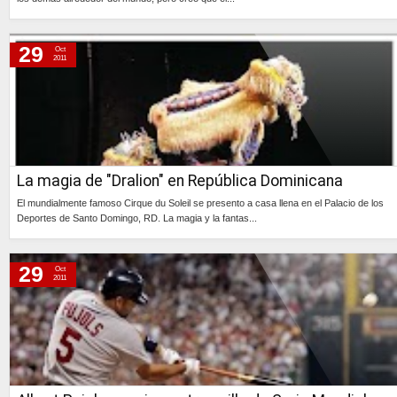
Continúa »
29
Oct
2011
La magia de "Dralion" en República Dominicana
El mundialmente famoso Cirque du Soleil se presento a casa llena en el Palacio de los
Deportes de Santo Domingo, RD. La magia y la fantas...
Continúa »
29
Oct
2011