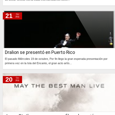
Continúa »
21
Oct
2011
Dralion se presentó en Puerto Rico
El pasado Miércoles 19 de octubre, Por fin llego la gran esperada presentación por
primera vez en la Isla del Encanto, el gran acto artís...
Continúa »
20
Oct
2011