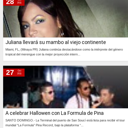
28
2011
Juliana llevará su mambo al viejo continente
Miami, FL, (Minaya PR) Juliana continúa destacándose como la intérprete del género
tropical del merengue con la mejor proyección intern...
Continúa »
27
Oct
2011
A celebrar Hallowen con La Formula de Pina
SANTO DOMINGO.- La Terminal del puerto de San Soucí está lista para recibir el tour
mundial “La Formula” Pina Record, bajo la plataforma “...