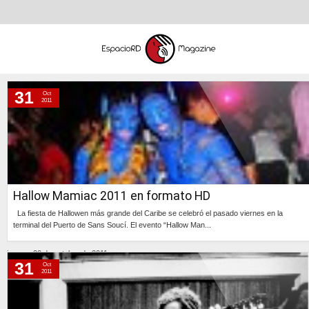
31
Oct
lunes, 31 de octubre de 2011
2011
sábado, 29 de octubre de 2011
viernes, 28 de octubre de 2011
jueves, 27 de octubre de 2011
miércoles, 26 de octubre de 2011
Hallow Mamiac 2011 en formato HD
martes, 25 de octubre de 2011
La fiesta de Hallowen más grande del Caribe se celebró el pasado viernes en la
lunes, 24 de octubre de 2011
terminal del Puerto de Sans Soucí. El evento “Hallow Man...
viernes, 21 de octubre de 2011
Continúa »
jueves, 20 de octubre de 2011
31
Oct
2011