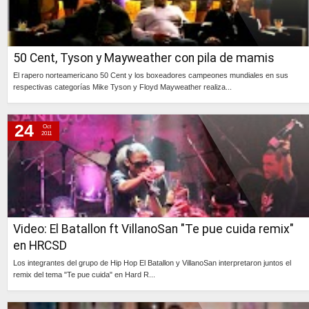
50 Cent, Tyson y Mayweather con pila de mamis
El rapero norteamericano 50 Cent y los boxeadores campeones mundiales en sus
respectivas categorías Mike Tyson y Floyd Mayweather realiza...
Continúa »
24
Oct
2011
Video: El Batallon ft VillanoSan "Te pue cuida remix"
en HRCSD
Los integrantes del grupo de Hip Hop El Batallon y VillanoSan interpretaron juntos el
remix del tema "Te pue cuida" en Hard R...
Continúa »