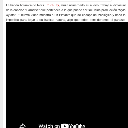
La banda británica de Rock
ColdPlay
, lanza al mercado su nuevo trabajo audiovisual
de la canción "Paradise" que pertenece a la que puede ser su ultima producción "Mylo
Xyloto". El nuevo video muestra a un Elefante que se escapa del zoológico y hace lo
imposible para llegar a su habitad natural, algo que todos consideramos el paraiso.