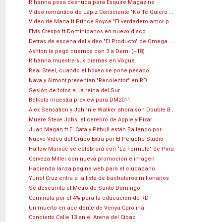
Rihanna posa desnuda para Esquire Magazine
Video romántico de Lápiz Consciente "No Te Quiero ...
Video de Mana ft Prince Royce "El verdadero amor p...
Elvis Crespo ft Dominicanos en nuevo disco
Detras de escena del video "El Producto" de Omega ...
Ashton le pegó cuernos con 3 a Demi (+18)
Rihanna muestra sus piernas en Vogue
Real Steel, cuando el boxeo se pone pesado
Nava y Almont presentan "Recolector" en RD
Sesión de fotos a La reina del Sur
Belkola muestra preview para DM2011
Alex Sensation y Johnnie Walker ahora son Double B...
Muere Steve Jobs, el cerebro de Apple y Pixar
Juan Magan ft El Cata y Pitbull están Bailando por...
Nuevo Video del Grupo Extra por El Peluche Studio
Hallow Maniac se celebrará con "La Formula" de Pina
Cerveza Miller con nueva promoción e imagen
Hacienda lanza pagina web para el ciudadano
Yunel Cruz entra a la lista de bachateros millonarios
Se descarrila el Metro de Santo Domingo
Caminata por el 4% para la educación de RD
Un muerto en accidente de Venya Carolina
Concierto Calle 13 en el Arena del Cibao