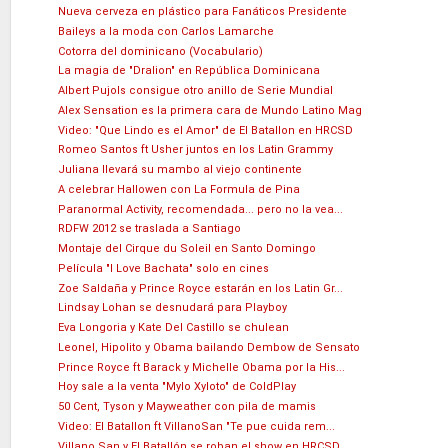
Nueva cerveza en plástico para Fanáticos Presidente
Baileys a la moda con Carlos Lamarche
Cotorra del dominicano (Vocabulario)
La magia de "Dralion" en República Dominicana
Albert Pujols consigue otro anillo de Serie Mundial
Alex Sensation es la primera cara de Mundo Latino Mag
Video: "Que Lindo es el Amor" de El Batallon en HRCSD
Romeo Santos ft Usher juntos en los Latin Grammy
Juliana llevará su mambo al viejo continente
A celebrar Hallowen con La Formula de Pina
Paranormal Activity, recomendada... pero no la vea...
RDFW 2012 se traslada a Santiago
Montaje del Cirque du Soleil en Santo Domingo
Película "I Love Bachata" solo en cines
Zoe Saldaña y Prince Royce estarán en los Latin Gr...
Lindsay Lohan se desnudará para Playboy
Eva Longoria y Kate Del Castillo se chulean
Leonel, Hipolito y Obama bailando Dembow de Sensato
Prince Royce ft Barack y Michelle Obama por la His...
Hoy sale a la venta "Mylo Xyloto" de ColdPlay
50 Cent, Tyson y Mayweather con pila de mamis
Video: El Batallon ft VillanoSan "Te pue cuida rem...
Villano San y El Batallón se roban el show en HRCSD