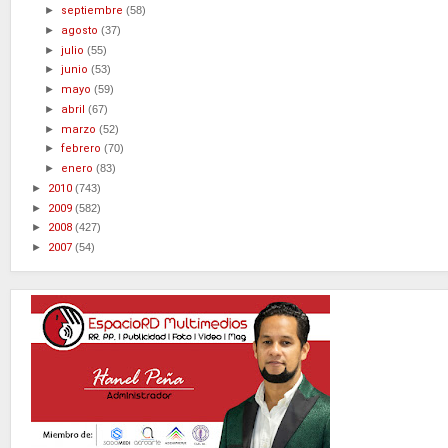
►
septiembre
(58)
►
agosto
(37)
►
julio
(55)
►
junio
(53)
►
mayo
(59)
►
abril
(67)
►
marzo
(52)
►
febrero
(70)
►
enero
(83)
►
2010
(743)
►
2009
(582)
►
2008
(427)
►
2007
(54)