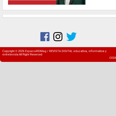
Copyright ©
2026
EspacioRDMag / REVISTA DIGITAL educativa, informativa y
entretenida
All Right Reserved
COD