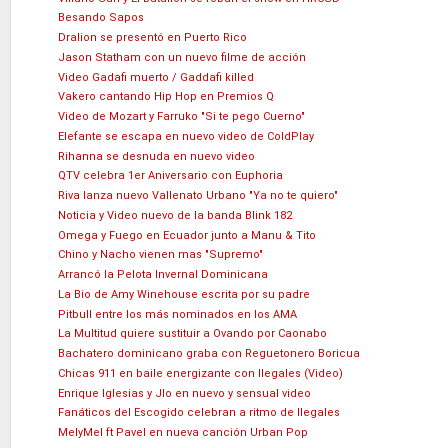
Besando Sapos
Dralion se presentó en Puerto Rico
Jason Statham con un nuevo filme de acción
Video Gadafi muerto / Gaddafi killed
Vakero cantando Hip Hop en Premios Q
Video de Mozart y Farruko "Si te pego Cuerno"
Elefante se escapa en nuevo video de ColdPlay
Rihanna se desnuda en nuevo video
QTV celebra 1er Aniversario con Euphoria
Riva lanza nuevo Vallenato Urbano "Ya no te quiero"
Noticia y Video nuevo de la banda Blink 182
Omega y Fuego en Ecuador junto a Manu & Tito
Chino y Nacho vienen mas "Supremo"
Arrancó la Pelota Invernal Dominicana
La Bio de Amy Winehouse escrita por su padre
Pitbull entre los más nominados en los AMA
La Multitud quiere sustituir a Ovando por Caonabo
Bachatero dominicano graba con Reguetonero Boricua
Chicas 911 en baile energizante con Ilegales (Video)
Enrique Iglesias y Jlo en nuevo y sensual video
Fanáticos del Escogido celebran a ritmo de Ilegales
MelyMel ft Pavel en nueva canción Urban Pop