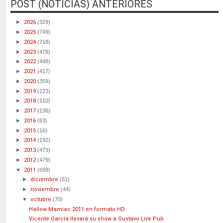
POST (NOTICIAS) ANTERIORES
►
2026
(329)
►
2025
(749)
►
2024
(718)
►
2023
(478)
►
2022
(448)
►
2021
(417)
►
2020
(359)
►
2019
(223)
►
2018
(110)
►
2017
(136)
►
2016
(63)
►
2015
(16)
►
2014
(192)
►
2013
(473)
►
2012
(479)
▼
2011
(699)
►
diciembre
(51)
►
noviembre
(44)
▼
octubre
(70)
Hallow Mamiac 2011 en formato HD
Vicente García llevará su show a Gustavo Live Pub