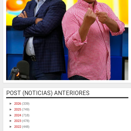
POST (NOTICIAS) ANTERIORES
►
2026
(339)
►
2025
(749)
►
2024
(718)
►
2023
(478)
►
2022
(448)