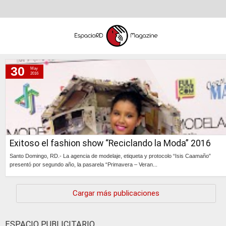
30
May
lunes, 30 de mayo de 2016
2016
Exitoso el fashion show “Reciclando la Moda” 2016
Santo Domingo, RD.- La agencia de modelaje, etiqueta y protocolo “Isis Caamaño”
presentó por segundo año, la pasarela “Primavera – Veran...
Continúa »
Cargar más publicaciones
ESPACIO PUBLICITARIO