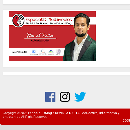
Copyright ©
2026
EspacioRDMag / REVISTA DIGITAL educativa, informativa y
entretenida
All Right Reserved
COD