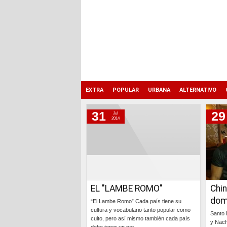
EXTRA
POPULAR
URBANA
ALTERNATIVO
31
29
Jul
jueves, 31 de julio de 2014
2014
martes, 29 de julio de 2014
jueves, 24 de julio de 2014
jueves, 10 de julio de 2014
miércoles, 9 de julio de 2014
EL "LAMBE ROMO"
Chin
martes, 8 de julio de 2014
dom
“El Lambe Romo” Cada país tiene su
cultura y vocabulario tanto popular como
Santo 
culto, pero así mismo también cada país
y Nach