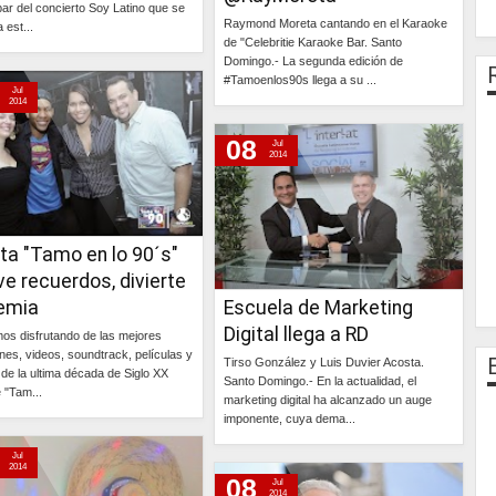
ipar del concierto Soy Latino que se
Raymond Moreta cantando en el Karaoke
 est...
de "Celebritie Karaoke Bar. Santo
Domingo.- La segunda edición de
Continúa »
#Tamoenlos90s llega a su ...
Jul
2014
Continúa »
08
Jul
2014
ta "Tamo en lo 90´s"
ve recuerdos, divierte
remia
Escuela de Marketing
Digital llega a RD
os disfrutando de las mejores
nes, videos, soundtrack, películas y
Tirso González y Luis Duvier Acosta.
 de la ultima década de Siglo XX
Santo Domingo.- En la actualidad, el
 "Tam...
marketing digital ha alcanzado un auge
imponente, cuya dema...
Continúa »
Jul
Continúa »
2014
08
Jul
2014