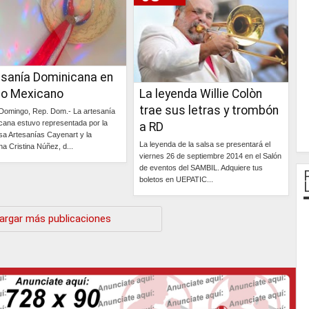
esanía Dominicana en
lo Mexicano
La leyenda Willie Colòn
trae sus letras y trombón
Domingo, Rep. Dom.- La artesanía
cana estuvo representada por la
a RD
a Artesanías Cayenart y la
La leyenda de la salsa se presentará el
na Cristina Núñez, d...
viernes 26 de septiembre 2014 en el Salón
de eventos del SAMBIL. Adquiere tus
Continúa »
boletos en UEPATIC...
Continúa »
argar más publicaciones