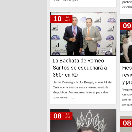
debe tener un per...
partic
celebra
Continúa »
10
Jul
2014
09
La Bachata de Romeo
Santos se escuchará a
Fies
360º en RD
revi
y p
Santo Domingo, RD.- Brugal, el ron #1 del
Caribe y la marca más internacional de
Seguim
República Dominicana, trae al país dos
cancio
conciertos m...
póster
porque
Continúa »
08
Jul
2014
08