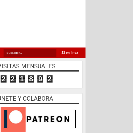
33 en línea
VISITAS MENSUALES
2
2
1
8
9
2
UNETE Y COLABORA