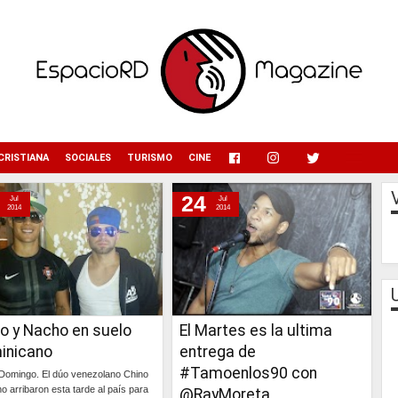
menu
CRISTIANA
SOCIALES
TURISMO
CINE
24
Jul
Jul
2014
2014
o y Nacho en suelo
El Martes es la ultima
inicano
entrega de
#Tamoenlos90 con
Domingo. El dúo venezolano Chino
o arribaron esta tarde al país para
@RayMoreta