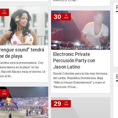
ÁNGELES. El rap...
Continúa »
Continúa »
Jul
2009
30
Jul
2009
rengue sound” tendrá
Electronic Prívate
he de playa
Percusión Party con
arolina será la presentadora. Con
Jason Latino
iesta blanca en la playa” en los
s Barceló Bávaro inicia el viernes 14
Desde Colombia para la isla mas hermosa
to el fin...
del caribe, República Dominicana, llega
“Wild on House Entertainment” y traen el
Continúa »
“Electronic Prívat...
Jul
2009
Continúa »
29
Jul
2009