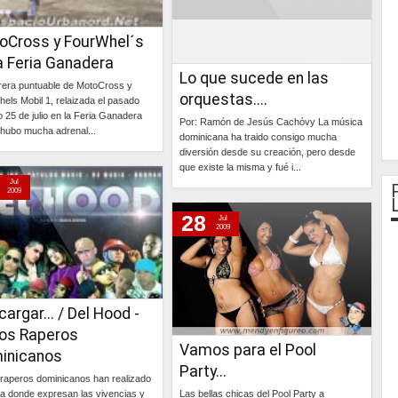
oCross y FourWhel´s
a Feria Ganadera
Lo que sucede en las
rera puntuable de MotoCross y
orquestas....
els Mobil 1, relaizada el pasado
 25 de julio en la Feria Ganadera
Por: Ramón de Jesús Cachóvy La música
hubo mucha adrenal...
dominicana ha traido consigo mucha
diversión desde su creación, pero desde
Continúa »
que existe la misma y fué i...
Jul
2009
Continúa »
28
Jul
2009
argar... / Del Hood -
ios Raperos
Vamos para el Pool
inicanos
Party...
 raperos dominicanos han realizado
a donde expresan las vivencias y
Las bellas chicas del Pool Party a