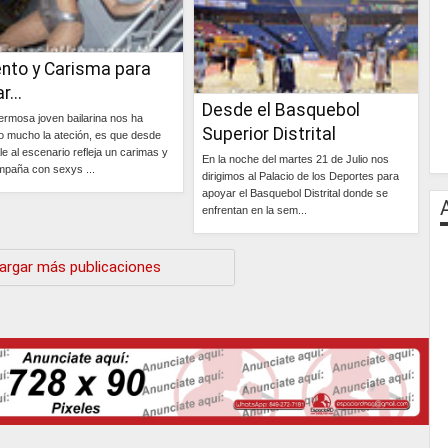
ento y Carisma para
r...
Desde el Basquebol
ermosa joven bailarina nos ha
Superior Distrital
o mucho la ateción, es que desde
le al escenario refleja un carimas y
En la noche del martes 21 de Julio nos
mpaña con sexys ...
dirigimos al Palacio de los Deportes para
apoyar el Basquebol Distrital donde se
Continúa »
enfrentan en la sem...
Continúa »
argar más publicaciones