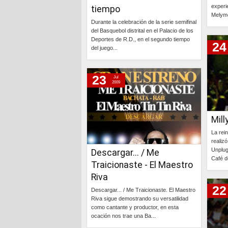
experi
tiempo
Melyme
Durante la celebración de la serie semifinal
del Basquebol distrital en el Palacio de los
Deportes de R.D., en el segundo tiempo
24
del juego...
Continúa »
23
Jul
2009
Mil
La rei
realiz
Unplug
Descargar... / Me
Café d
Traicionaste - El Maestro
Riva
22
Descargar... / Me Traicionaste. El Maestro
Riva sigue demostrando su versatilidad
como cantante y productor, en esta
ocación nos trae una Ba...