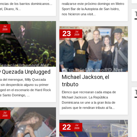
encias de los barrios dominicanos...
realizarse este próximo domingo en Metro
l, Dkano, N...
Sport Bar de la Autopista de San Isidro,
nos hicieron una visit...
Continúa »
Continúa »
Jul
2009
23
Jul
2009
ly Quezada Unplugged
Michael Jackson, el
na del merengue, Milly Quezada
tributo
ó sin desperdicio alguno su primer
ged en el escenario de Hard Rock
Elenco que recrearan cada etapa de
e Santo Domingo, ...
Michael Jackson. La República
Dominicana se une a la gran lista de
Continúa »
países que le rendiran tributo al fa...
Jul
2009
Continúa »
22
Jul
2009