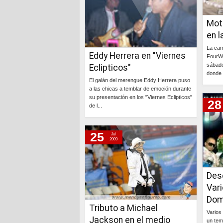
Mot
en l
La car
Eddy Herrera en "Viernes
FourWh
sábado
Eclipticos"
donde 
El galán del merengue Eddy Herrera puso
a las chicas a temblar de emoción durante
su presentación en los "Viernes Eclipticos"
28
de l...
Continúa »
25
Jul
2009
Desc
Var
Dom
Tributo a Michael
Varios
Jackson en el medio
un tem