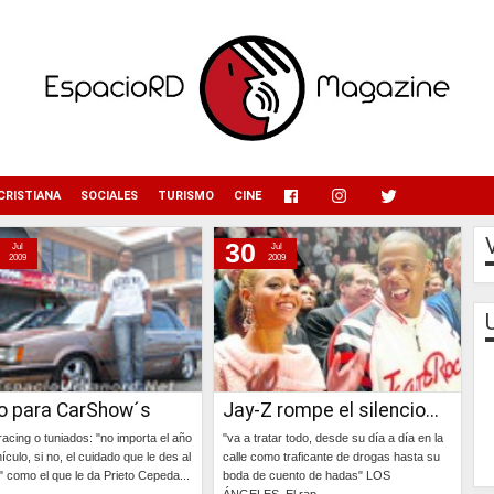
menu
CRISTIANA
SOCIALES
TURISMO
CINE
30
Jul
Jul
2009
2009
to para CarShow´s
Jay-Z rompe el silencio...
racing o tuniados: "no importa el año
"va a tratar todo, desde su día a día en la
ículo, si no, el cuidado que le des al
calle como traficante de drogas hasta su
 como el que le da Prieto Cepeda...
boda de cuento de hadas" LOS