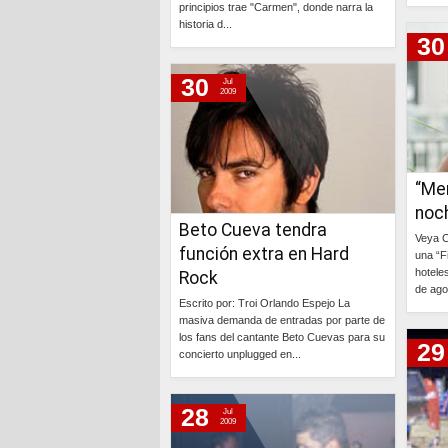
principios trae "Carmen", donde narra la
historia d...
30
Continúa »
30
Jul
2009
“Me
noc
Beto Cueva tendra
Veya C
función extra en Hard
una “F
hotele
Rock
de agos
Escrito por: Troi Orlando Espejo La
masiva demanda de entradas por parte de
los fans del cantante Beto Cuevas para su
29
concierto unplugged en...
Continúa »
28
Jul
2009