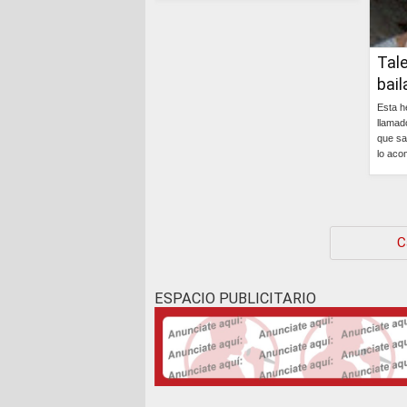
Continúa »
Tal
baila
Esta h
llamad
que sa
lo aco
C
ESPACIO PUBLICITARIO