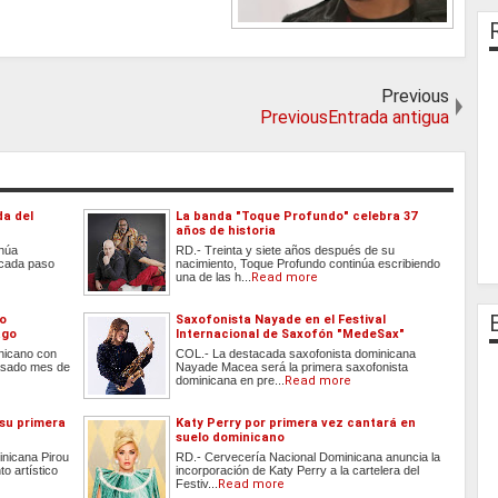
Previous
PreviousEntrada antigua
da del
La banda "Toque Profundo" celebra 37
años de historia
inúa
RD.- Treinta y siete años después de su
 cada paso
nacimiento, Toque Profundo continúa escribiendo
una de las h...
Read more
do
Saxofonista Nayade en el Festival
ago
Internacional de Saxofón "MedeSax"
inicano con
COL.- La destacada saxofonista dominicana
 pasado mes de
Nayade Macea será la primera saxofonista
dominicana en pre...
Read more
 su primera
Katy Perry por primera vez cantará en
suelo dominicano
inicana Pirou
RD.- Cervecería Nacional Dominicana anuncia la
o artístico
incorporación de Katy Perry a la cartelera del
Festiv...
Read more