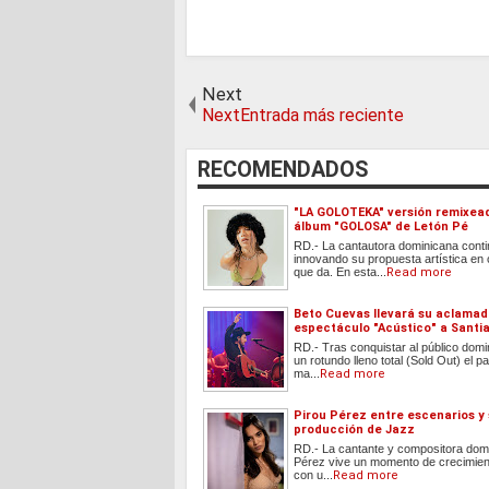
Next
NextEntrada más reciente
RECOMENDADOS
"LA GOLOTEKA" versión remixea
álbum "GOLOSA" de Letón Pé
RD.- La cantautora dominicana cont
innovando su propuesta artística en
que da. En esta...
Read more
Beto Cuevas llevará su aclama
espectáculo "Acústico" a Santi
RD.- Tras conquistar al público dom
un rotundo lleno total (Sold Out) el
ma...
Read more
Pirou Pérez entre escenarios y
producción de Jazz
RD.- La cantante y compositora dom
Pérez vive un momento de crecimient
con u...
Read more