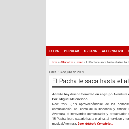
EXTRA
POPULAR
URBANA
ALTERNATIVO
Home
»
Alternativo
»
urbano
»
El Pacha le saca hasta el alma ha 
lunes, 13 de julio de 2009
El Pacha le saca hasta el 
Admite hay disconformidad en el grupo Aventura c
Por: Miguel Melenciano
New York, (PP).-Aprovechándose de los conoci
comunicación, así como de la inocencia y timidez
Aventura, el introvertido comunicador y presentador d
“El Pacha, logro sacarle hasta el alma, al nervioso y t
musical Aventura.
Leer Artículo Completo...