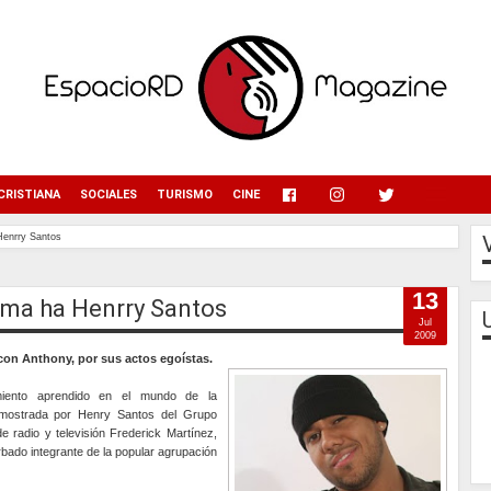
menu
CRISTIANA
SOCIALES
TURISMO
CINE
Henrry Santos
13
alma ha Henrry Santos
Jul
2009
on Anthony, por sus actos egoístas.
miento aprendido en el mundo de la
 mostrada por Henry Santos del Grupo
e radio y televisión Frederick Martínez,
urbado integrante de la popular agrupación