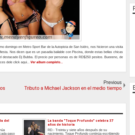
imo domingo en Metro Sport Bar de la Autopista de San Isidro, nos hicieron una visita
 fiesta. Nos dicen que es un pasadia bailable con Piscina, donde estas bellas chicas
n el destacado Dj Bubba. El precio por personas es de RD$250 pesitos. Bueeeno, de
ces dele click aqui...
Ver album completo...
Previous
ros
Tributo a Michael Jackson en el medio tiempo
da del
La banda "Toque Profundo" celebra 37
años de historia
inúa
RD.- Treinta y siete años después de su
 cada paso
nacimiento, Toque Profundo continúa escribiendo