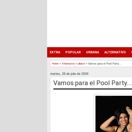
EXTRA
POPULAR
URBANA
ALTERNATIVO
Home
»
Alternativo
»
urbano
»
Vamos para el Pool Party...
martes, 28 de julio de 2009
Vamos para el Pool Party...