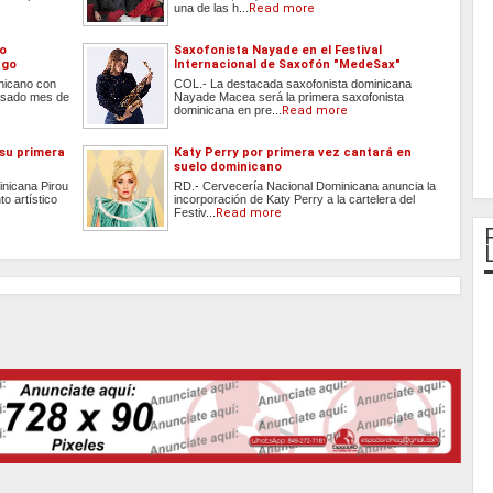
una de las h...
Read more
do
Saxofonista Nayade en el Festival
ago
Internacional de Saxofón "MedeSax"
inicano con
COL.- La destacada saxofonista dominicana
 pasado mes de
Nayade Macea será la primera saxofonista
dominicana en pre...
Read more
 su primera
Katy Perry por primera vez cantará en
suelo dominicano
inicana Pirou
RD.- Cervecería Nacional Dominicana anuncia la
o artístico
incorporación de Katy Perry a la cartelera del
Festiv...
Read more