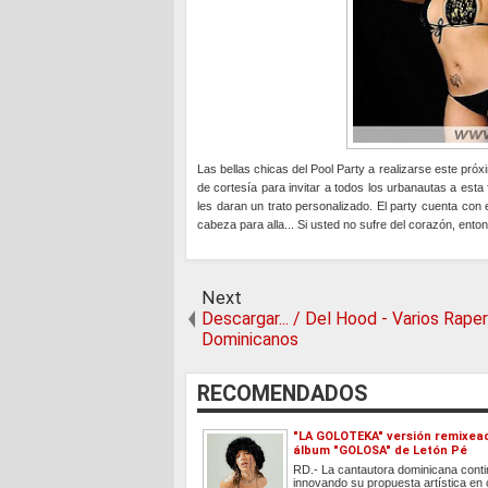
Las bellas chicas del Pool Party a realizarse este próx
de cortesía para invitar a todos los urbanautas a esta
les daran un trato personalizado. El party cuenta co
cabeza para alla... Si usted no sufre del corazón, enton
Next
Descargar... / Del Hood - Varios Rape
Dominicanos
RECOMENDADOS
"LA GOLOTEKA" versión remixea
álbum "GOLOSA" de Letón Pé
RD.- La cantautora dominicana cont
innovando su propuesta artística en