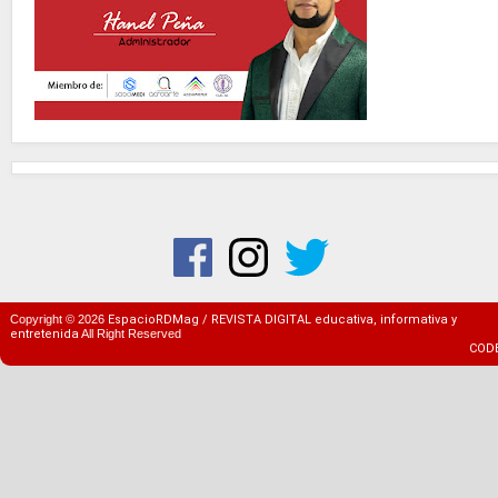
Copyright ©
2026
EspacioRDMag / REVISTA DIGITAL educativa, informativa y
entretenida
All Right Reserved
COD