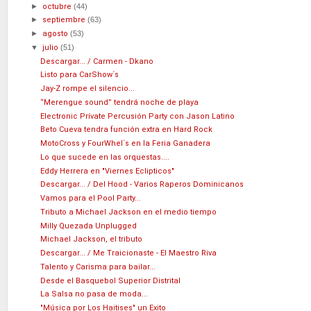
►
octubre
(44)
►
septiembre
(63)
►
agosto
(53)
▼
julio
(51)
Descargar... / Carmen - Dkano
Listo para CarShow´s
Jay-Z rompe el silencio...
“Merengue sound” tendrá noche de playa
Electronic Prívate Percusión Party con Jason Latino
Beto Cueva tendra función extra en Hard Rock
MotoCross y FourWhel´s en la Feria Ganadera
Lo que sucede en las orquestas....
Eddy Herrera en "Viernes Eclipticos"
Descargar... / Del Hood - Varios Raperos Dominicanos
Vamos para el Pool Party...
Tributo a Michael Jackson en el medio tiempo
Milly Quezada Unplugged
Michael Jackson, el tributo
Descargar... / Me Traicionaste - El Maestro Riva
Talento y Carisma para bailar...
Desde el Basquebol Superior Distrital
La Salsa no pasa de moda...
"Música por Los Haitises" un Exito