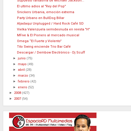
Supuesto fantasma de Michael Jackson...
El ultimo adios al "Rey del Pop"
Snickers Urbania, emoción extrema
Party Urbano en BullDog Billar
Aljadaqui Unplugged / Hard Rock Café SD
Vielka Valenzuela semidesnuda en revista "H"
MFive & El Pionero al mercado musical
Omega “El Fuerte y Violento”
Tito Swing enciende Trio Bar Café
Descargar / Dembow Electrónico - Dj Scuff
►
junio
(75)
►
mayo
(49)
►
abril
(28)
►
marzo
(34)
►
febrero
(42)
►
enero
(52)
►
2008
(427)
►
2007
(54)