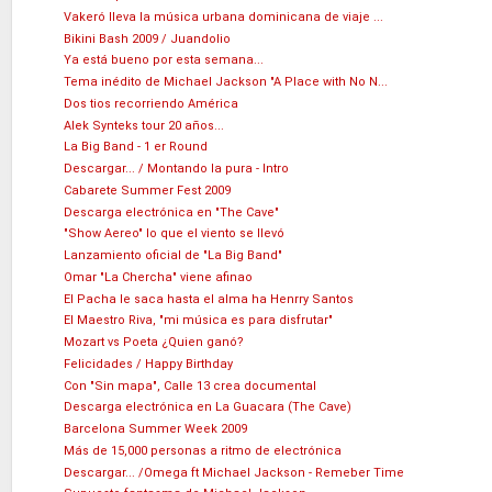
Vakeró lleva la música urbana dominicana de viaje ...
Bikini Bash 2009 / Juandolio
Ya está bueno por esta semana...
Tema inédito de Michael Jackson "A Place with No N...
Dos tios recorriendo América
Alek Synteks tour 20 años...
La Big Band - 1 er Round
Descargar... / Montando la pura - Intro
Cabarete Summer Fest 2009
Descarga electrónica en "The Cave"
"Show Aereo" lo que el viento se llevó
Lanzamiento oficial de "La Big Band"
Omar "La Chercha" viene afinao
El Pacha le saca hasta el alma ha Henrry Santos
El Maestro Riva, "mi música es para disfrutar"
Mozart vs Poeta ¿Quien ganó?
Felicidades / Happy Birthday
Con "Sin mapa", Calle 13 crea documental
Descarga electrónica en La Guacara (The Cave)
Barcelona Summer Week 2009
Más de 15,000 personas a ritmo de electrónica
Descargar... /Omega ft Michael Jackson - Remeber Time