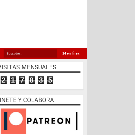
14 en línea
VISITAS MENSUALES
2
1
7
8
3
5
UNETE Y COLABORA