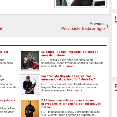
Previous
al
PreviousEntrada antigua
da del
La banda "Toque Profundo" celebra 37
años de historia
inúa
RD.- Treinta y siete años después de su
 cada paso
nacimiento, Toque Profundo continúa escribiendo
una de las h...
Read more
do
Saxofonista Nayade en el Festival
ago
Internacional de Saxofón "MedeSax"
inicano con
COL.- La destacada saxofonista dominicana
 pasado mes de
Nayade Macea será la primera saxofonista
dominicana en pre...
Read more
 su primera
DJ Stream consolida su carrera con
proyección internacional por Europa y el
Caribe
inicana Pirou
o artístico
RD.- El destacado Deejay y productor musical
"DJ Stream", quien además es experto en