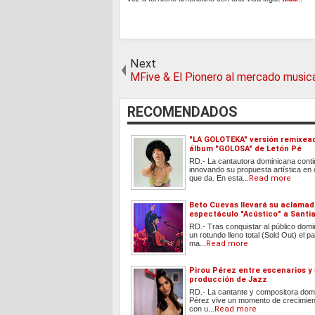
Next
MFive & El Pionero al mercado music
RECOMENDADOS
"LA GOLOTEKA" versión remixea
álbum "GOLOSA" de Letón Pé
RD.- La cantautora dominicana cont
innovando su propuesta artística en
que da. En esta...
Read more
Beto Cuevas llevará su aclama
espectáculo "Acústico" a Santi
RD.- Tras conquistar al público dom
un rotundo lleno total (Sold Out) el
ma...
Read more
Pirou Pérez entre escenarios y
producción de Jazz
RD.- La cantante y compositora dom
Pérez vive un momento de crecimient
con u...
Read more