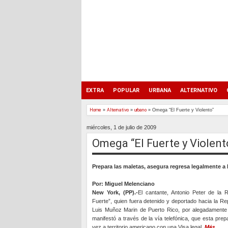
EXTRA
POPULAR
URBANA
ALTERNATIVO
Home
»
Alternativo
»
urbano
»
Omega “El Fuerte y Violento”
miércoles, 1 de julio de 2009
Omega “El Fuerte y Violent
Prepara las maletas, asegura regresa legalmente a
Por: Miguel Melenciano
New York, (PP).-
El cantante, Antonio Peter de la
Fuerte”, quien fuera detenido y deportado hacia la R
Luis Muñoz Marin de Puerto Rico, por alegadamente h
manifestó a través de la vía telefónica, que esta pr
vez a territorio americano con una Visa legal.
Más...