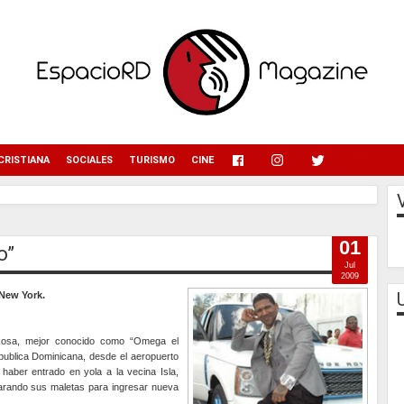
menu
CRISTIANA
SOCIALES
TURISMO
CINE
01
o”
Jul
2009
 New York.
 Rosa, mejor conocido como “Omega el
epublica Dominicana, desde el aeropuerto
aber entrado en yola a la vecina Isla,
eparando sus maletas para ingresar nueva