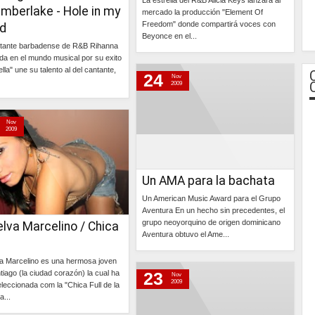
La estrella del R&B Alicia Keys lanzará al
imberlake - Hole in my
mercado la producción "Element Of
Freedom" donde compartirá voces con
d
Beyonce en el...
tante barbadense de R&B Rihanna
da en el mundo musical por su exito
Continúa »
la" une su talento al del cantante,
24
Nov
2009
Continúa »
Nov
2009
Un AMA para la bachata
Un American Music Award para el Grupo
Aventura En un hecho sin precedentes, el
grupo neoyorquino de origen dominicano
lva Marcelino / Chica
Aventura obtuvo el Ame...
Continúa »
a Marcelino es una hermosa joven
tiago (la ciudad corazón) la cual ha
23
Nov
2009
eleccionada com la "Chica Full de la
...