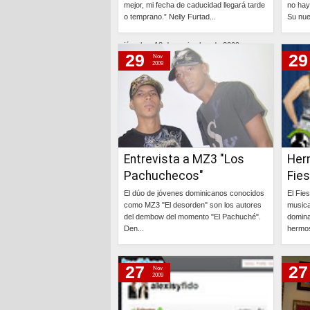
mejor, mi fecha de caducidad llegará tarde
no hay
viernes, 20 de noviembre de 2009
o temprano.” Nelly Furtad...
Su nue
jueves, 19 de noviembre de 2009
Continúa »
miércoles, 18 de noviembre de 2009
29
29
Nov
martes, 17 de noviembre de 2009
2009
lunes, 16 de noviembre de 2009
domingo, 15 de noviembre de 2009
miércoles, 4 de noviembre de 2009
domingo, 1 de noviembre de 2009
Entrevista a MZ3 "Los
Her
Pachuchecos"
Fie
El dúo de jóvenes dominicanos conocidos
El Fie
como MZ3 "El desorden" son los autores
musica
del dembow del momento "El Pachuché".
domina
Den...
hermos
Continúa »
27
27
Nov
2009