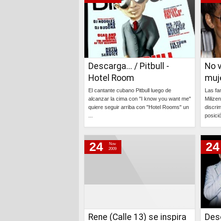
Descarga... / Pitbull -
No v
Hotel Room
muj
El cantante cubano Pitbull luego de
Las fa
alcanzar la cima con "I know you want me"
Milizen
quiere seguir arriba con "Hotel Rooms" un
discri
...
posició
Continúa »
24
24
Nov
2009
Rene (Calle 13) se inspira
Desc