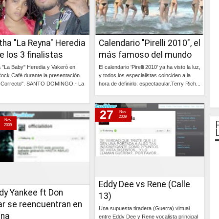
tha "La Reyna" Heredia
Calendario "Pirelli 2010", el
e los 3 finalistas
más famoso del mundo
 "La Baby" Heredia y Vakeró en
El calendario 'Pirelli 2010' ya ha visto la luz,
ock Café durante la presentación
y todos los especialistas coinciden a la
o Correcto". SANTO DOMINGO.- La
hora de definirlo: espectacular.Terry Rich...
Continúa »
Continúa »
27
Nov
2009
Nov
2009
Eddy Dee vs Rene (Calle
dy Yankee ft Don
13)
r se reencuentran en
Una supuesta tiradera (Guerra) virtual
ina
entre Eddy Dee y Rene vocalista principal