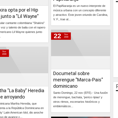
El PapiNaranja es un nuevo interprete de
ira opta por el Hip
música urbana con un concepto diferente
y atractivo. Este joven oriundo de Carolina,
junto a "Lil Wayne"
V. F., trae al...
ular cantante colombiana "Shakira"
 voz y talento de baila con el rapero
Continúa »
mericano Lil Wayne quienes junto
22
Nov
.
2009
Continúa »
Nov
2009
Documetal sobre
merengue "Marca-Pais"
dominicano
tha "La Baby" Heredia
Santo Domingo, 22 nov (EFE).- Una fusión
ue arroyando
de merengue, bachata, 'perico ripiao' y
otros ritmos, escenarios históricos y
inicana Martha Heredia, que
emblemáticos...
enta a la República Dominicana en
lity’ Latin American Idol, dio anoche
Continúa »
aso de avance c...