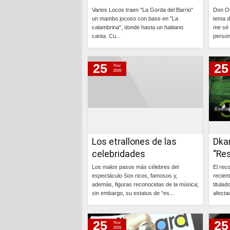
Varios Locos traen "La Gorda del Barrio"
Don Om
un mambo jocoso con base en "La
tema d
calambrina", donde hasta un haitiano
me sé 
canta. Cu...
person
Continúa »
25
25
Nov
2009
Los etrallones de las
Dkan
celebridades
“Res
Los malos pasos más célebres del
El rec
espectáculo Son ricos, famosos y,
recien
además, figuras reconocidas de la música;
titula
sin embargo, su estatus de “es...
afecta
Continúa »
25
25
Nov
2009