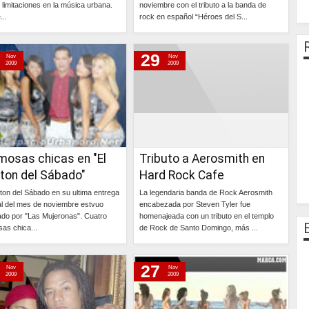
 limitaciones en la música urbana.
noviembre con el tributo a la banda de
...
rock en español “Héroes del S...
Continúa »
Continúa »
29
Nov
Nov
2009
2009
mosas chicas en "El
Tributo a Aerosmith en
ston del Sábado"
Hard Rock Cafe
ston del Sábado en su ultima entrega
La legendaria banda de Rock Aerosmith
l del mes de noviembre estvuo
encabezada por Steven Tyler fue
do por "Las Mujeronas". Cuatro
homenajeada con un tributo en el templo
as chica...
de Rock de Santo Domingo, más ...
Continúa »
Continúa »
27
Nov
Nov
2009
2009