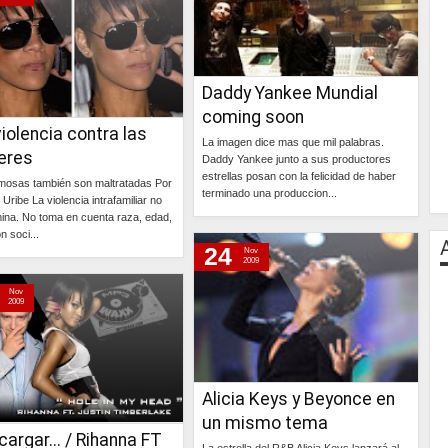
Daddy Yankee Mundial
coming soon
iolencia contra las
La imagen dice mas que mil palabras.
eres
Daddy Yankee junto a sus productores
estrellas posan con la felicidad de haber
mosas también son maltratadas Por
terminado una produccion...
 Uribe La violencia intrafamiliar no
mina. No toma en cuenta raza, edad,
Continúa »
n soci...
24
Nov
2009
Continúa »
Nov
2009
Alicia Keys y Beyonce en
un mismo tema
argar... / Rihanna FT