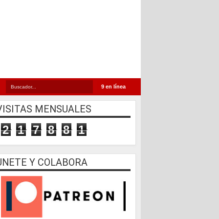
9 en línea
VISITAS MENSUALES
2
1
7
8
8
1
UNETE Y COLABORA