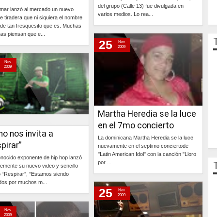
del grupo (Calle 13) fue divulgada en
ar lanzó al mercado un nuevo
varios medios. Lo rea...
e tiradera que ni siquiera el nombre
de tan fresquesito que es. Muchas
Continúa »
as piensan que e...
25
Nov
2009
Continúa »
Nov
2009
Martha Heredia se la luce
en el 7mo concierto
o nos invita a
La dominicana Martha Heredia se la luce
pirar”
nuevamente en el septimo conciertode
"Latin American Idol" con la canción "Lloro
onocido exponente de hip hop lanzó
por ...
temente su nuevo video y sencillo
do “Respirar”, “Estamos siendo
Continúa »
dos por muchos m...
25
Nov
2009
Continúa »
Nov
2009