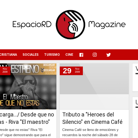
menu
CRISTIANA
SOCIALES
TURISMO
CINE
29
Nov
Nov
2009
2009
carga.../ Desde que no
Tributo a "Heroes del
s - Riva "El maestro"
Silencio" en Cinema Café
esde que no estas" Riva "El
Cinema Café se lleno de emociónes y
o" sigue demostrando que para el
recuerdos la noche del sábado 28 de