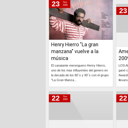
23
Nov
2009
23
Henry Hierro "La gran
manzana" vuelve a la
Ame
música
200
El canatante merenguero Henry Hierro,
LOS A
uno de los mas influyentes del genero en
ganó c
la decada de los 80´s y 90´s con el grupo
Awards
"La Gran Manza...
llevar
Continúa »
22
22
Nov
2009