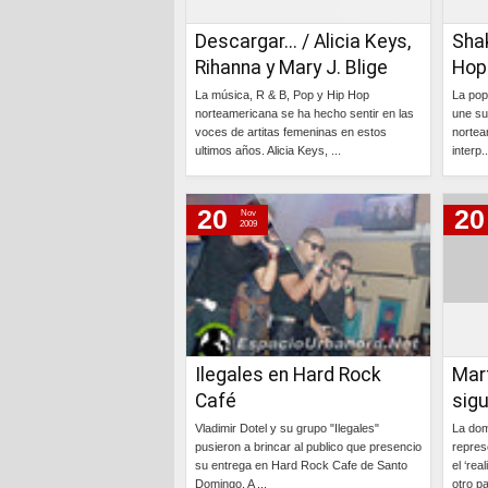
Descargar... / Alicia Keys,
Shak
Rihanna y Mary J. Blige
Hop 
La música, R & B, Pop y Hip Hop
La pop
norteamericana se ha hecho sentir en las
une su
voces de artitas femeninas en estos
nortea
ultimos años. Alicia Keys, ...
interp..
Continúa »
20
20
Nov
2009
Ilegales en Hard Rock
Mar
Café
sig
Vladimir Dotel y su grupo "Ilegales"
La dom
pusieron a brincar al publico que presencio
repres
su entrega en Hard Rock Cafe de Santo
el ‘rea
Domingo. A ...
otro p