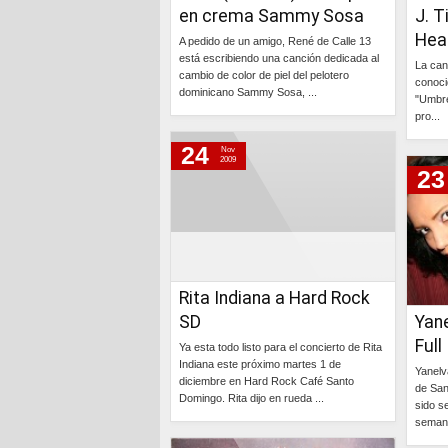
en crema Sammy Sosa
J. T
Hea
A pedido de un amigo, René de Calle 13
está escribiendo una canción dedicada al
La can
cambio de color de piel del pelotero
conoci
dominicano Sammy Sosa, ...
"Umbrel
pro...
Continúa »
24
Nov
2009
23
Rita Indiana a Hard Rock
SD
Yane
Full
Ya esta todo listo para el concierto de Rita
Indiana este próximo martes 1 de
Yanelv
diciembre en Hard Rock Café Santo
de San
Domingo. Rita dijo en rueda ...
sido s
semana
Continúa »