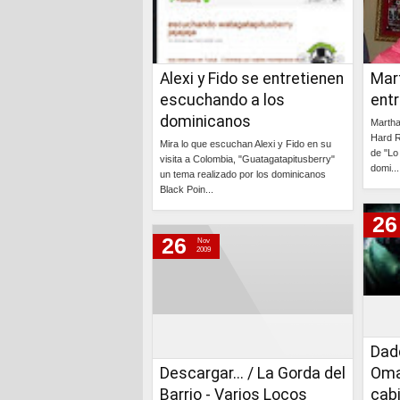
Alexi y Fido se entretienen
Mar
escuchando a los
entr
dominicanos
Martha
Hard R
Mira lo que escuchan Alexi y Fido en su
de "L
visita a Colombia, "Guatagatapitusberry"
domi...
un tema realizado por los dominicanos
Black Poin...
26
Continúa »
26
Nov
2009
Dad
Descargar... / La Gorda del
Oma
Barrio - Varios Locos
cab