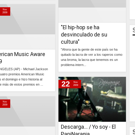
Continúa »
Nov
2009
"El hip-hop se ha
desvinculado de su
cultura"
"Ahora que la gente de este país se ha
rican Music Aware
quitado la lacra de ver a los raperos como
una broma, la lacra que tenemos es un
9
problema intern...
NGELES (AP) - Michael Jackson
uatro premios American Music
Continúa »
 el domingo e hizo historia al
22
Nov
se más de estos premios en ...
2009
Continúa »
Nov
2009
Descarga... / Yo soy - El
PapiNaranja