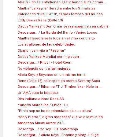
Alexi y Fido se entretienen escuchando a los domin...
Martha "La Reyna" Heredia entre los 3 finalistas
Calendario "Pirelli 2010", el más famoso del mundo
Eddy Dee vs Rene (Calle 13)
Daddy Yankee ft Don Omar se reencuentran en cabina
Descargar... / La Gorda del Barrio - Varios Locos
Martha Heredia se la luce en el 7mo concierto
Los etrallones de las celebridades
Dkano nos invita a “Respirar”
Daddy Yankee Mundial coming soon
Descarga... / Pitbull - Hotel Room
No violencia contra las mujeres
Alicia Keys y Beyonce en un mismo tema
Rene (Calle 13) se inspira en crema Sammy Sosa
Descargar... / Rihanna FT J. Timberlake - Hole in ...
Un AMA para la bachata
Rita Indiana a Hard Rock SD
Yanelva Marcelino / Chica Full
"El hip-hop se ha desvinculado de su cultura"
Henry Hierro "La gran manzana" vuelve a la música
American Music Aware 2009
Descarga... / Yo soy - El PapiNaranja
Descargar... / Alicia Keys, Rihanna y Mary J. Blige