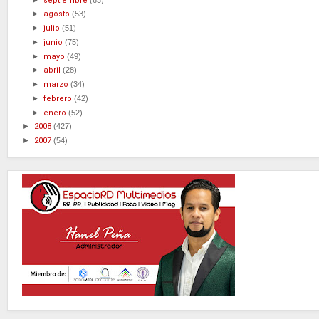
septiembre
►
agosto
(53)
►
julio
(51)
►
junio
(75)
►
mayo
(49)
►
abril
(28)
►
marzo
(34)
►
febrero
(42)
►
enero
(52)
►
2008
(427)
►
2007
(54)