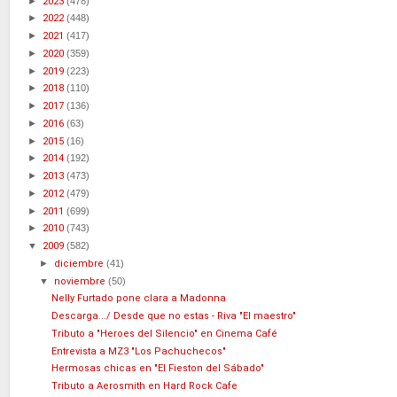
►
2023
(478)
►
2022
(448)
►
2021
(417)
►
2020
(359)
►
2019
(223)
►
2018
(110)
►
2017
(136)
►
2016
(63)
►
2015
(16)
►
2014
(192)
►
2013
(473)
►
2012
(479)
►
2011
(699)
►
2010
(743)
▼
2009
(582)
►
diciembre
(41)
▼
noviembre
(50)
Nelly Furtado pone clara a Madonna
Descarga.../ Desde que no estas - Riva "El maestro"
Tributo a "Heroes del Silencio" en Cinema Café
Entrevista a MZ3 "Los Pachuchecos"
Hermosas chicas en "El Fieston del Sábado"
Tributo a Aerosmith en Hard Rock Cafe