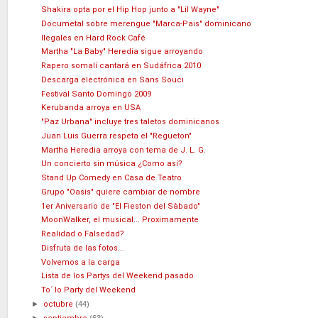
Shakira opta por el Hip Hop junto a "Lil Wayne"
Documetal sobre merengue "Marca-Pais" dominicano
Ilegales en Hard Rock Café
Martha "La Baby" Heredia sigue arroyando
Rapero somalí cantará en Sudáfrica 2010
Descarga electrónica en Sans Souci
Festival Santo Domingo 2009
Kerubanda arroya en USA
"Paz Urbana" incluye tres taletos dominicanos
Juan Luis Guerra respeta el "Regueton"
Martha Heredia arroya con tema de J. L. G.
Un concierto sin música ¿Como así?
Stand Up Comedy en Casa de Teatro
Grupo "Oasis" quiere cambiar de nombre
1er Aniversario de "El Fieston del Sàbado"
MoonWalker, el musical... Proximamente
Realidad o Falsedad?
Disfruta de las fotos...
Volvemos a la carga
Lista de los Partys del Weekend pasado
To´ lo Party del Weekend
►
octubre
(44)
►
(63)