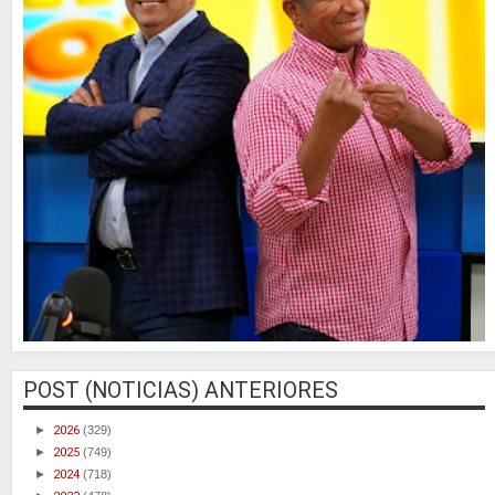
POST (NOTICIAS) ANTERIORES
►
2026
(329)
►
2025
(749)
►
2024
(718)