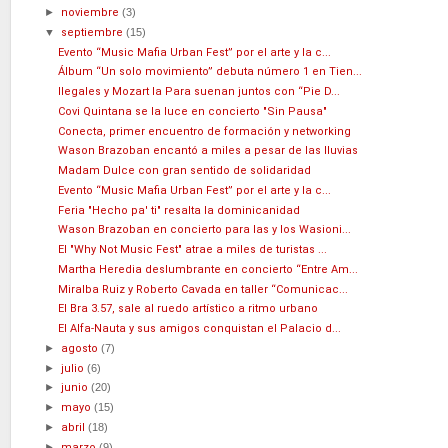
►
noviembre
(3)
▼
septiembre
(15)
Evento “Music Mafia Urban Fest” por el arte y la c...
Álbum “Un solo movimiento” debuta número 1 en Tien...
Ilegales y Mozart la Para suenan juntos con “Pie D...
Covi Quintana se la luce en concierto "Sin Pausa"
Conecta, primer encuentro de formación y networking
Wason Brazoban encantó a miles a pesar de las lluvias
Madam Dulce con gran sentido de solidaridad
Evento “Music Mafia Urban Fest” por el arte y la c...
Feria "Hecho pa' ti" resalta la dominicanidad
Wason Brazoban en concierto para las y los Wasioni...
El "Why Not Music Fest" atrae a miles de turistas ...
Martha Heredia deslumbrante en concierto “Entre Am...
Miralba Ruiz y Roberto Cavada en taller “Comunicac...
El Bra 3.57, sale al ruedo artístico a ritmo urbano
El Alfa-Nauta y sus amigos conquistan el Palacio d...
►
agosto
(7)
►
julio
(6)
►
junio
(20)
►
mayo
(15)
►
abril
(18)
►
marzo
(9)