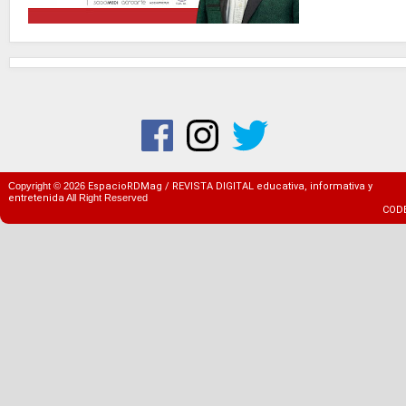
Copyright ©
2026
EspacioRDMag / REVISTA DIGITAL educativa, informativa y
entretenida
All Right Reserved
COD