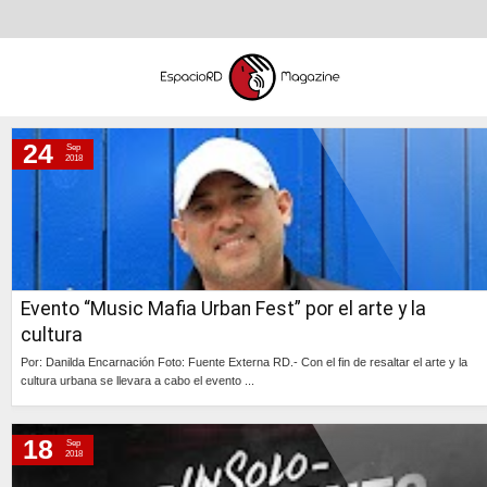
24
Sep
lunes, 24 de septiembre de 2018
2018
martes, 18 de septiembre de 2018
lunes, 17 de septiembre de 2018
lunes, 10 de septiembre de 2018
jueves, 6 de septiembre de 2018
Evento “Music Mafia Urban Fest” por el arte y la
martes, 4 de septiembre de 2018
cultura
Por: Danilda Encarnación Foto: Fuente Externa RD.- Con el fin de resaltar el arte y la
cultura urbana se llevara a cabo el evento ...
Continúa »
18
Sep
2018