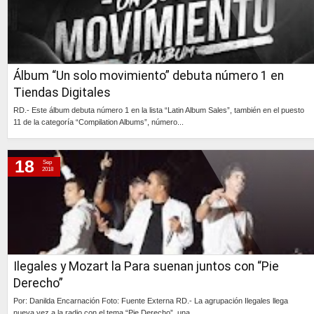
Álbum “Un solo movimiento” debuta número 1 en
Tiendas Digitales
RD.- Este álbum debuta número 1 en la lista “Latin Album Sales”, también en el puesto
11 de la categoría “Compilation Albums”, número...
Continúa »
18
Sep
2018
Ilegales y Mozart la Para suenan juntos con “Pie
Derecho”
Por: Danilda Encarnación Foto: Fuente Externa RD.- La agrupación Ilegales llega
nueva vez a la radio con el tema “Pie Derecho”, una ...