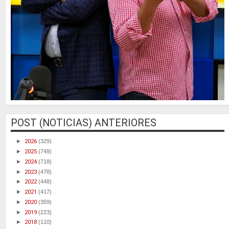
POST (NOTICIAS) ANTERIORES
►
2026
(329)
►
2025
(749)
►
2024
(718)
►
2023
(478)
►
2022
(448)
►
2021
(417)
►
2020
(359)
►
2019
(223)
►
2018
(110)