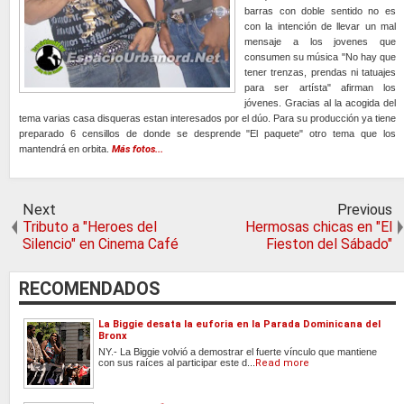
barras con doble sentido no es
con la intención de llevar un mal
mensaje a los jovenes que
consumen su música "No hay que
tener trenzas, prendas ni tatuajes
para ser artísta" afirman los
jóvenes. Gracias al la acogida del
tema varias casa disqueras estan interesados por el dúo. Para su producción ya tiene
preparado 6 censillos de donde se desprende "El paquete" otro tema que los
mantendrá en orbita.
Más fotos...
Next
Previous
Tributo a "Heroes del
Hermosas chicas en "El
Silencio" en Cinema Café
Fieston del Sábado"
RECOMENDADOS
La Biggie desata la euforia en la Parada Dominicana del
Bronx
NY.- La Biggie volvió a demostrar el fuerte vínculo que mantiene
con sus raíces al participar este d...
Read more