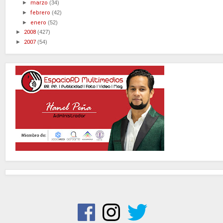
►
marzo
(34)
►
febrero
(42)
►
enero
(52)
►
2008
(427)
►
2007
(54)