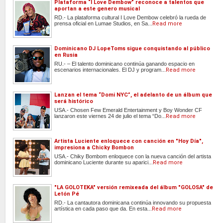
Plataforma “I Love Dembow” reconoce a talentos que
aportan a este genero musical
RD.- La plataforma cultural I Love Dembow celebró la rueda de
prensa oficial en Lumae Studios, en Sa...
Read more
Dominicano DJ LopeToms sigue conquistando al público
en Rusia
RU.- – El talento dominicano continúa ganando espacio en
escenarios internacionales. El DJ y program...
Read more
Lanzan el tema “Domi NYC”, el adelanto de un álbum que
será histórico
USA.- Chosen Few Emerald Entertainment y Boy Wonder CF
lanzaron este viernes 24 de julio el tema “Do...
Read more
Artista Luciente enloquece con canción en "Hoy Día",
impresiona a Chicky Bombon
USA.- Chiky Bombom enloquece con la nueva canción del artista
dominicano Luciente durante su aparici...
Read more
"LA GOLOTEKA" versión remixeada del álbum "GOLOSA" de
Letón Pé
RD.- La cantautora dominicana continúa innovando su propuesta
artística en cada paso que da. En esta...
Read more