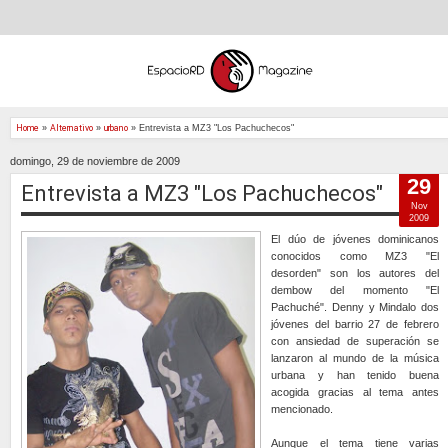
Home
»
Alternativo
»
urbano
»
Entrevista a MZ3 "Los Pachuchecos"
domingo, 29 de noviembre de 2009
29
Entrevista a MZ3 "Los Pachuchecos"
Nov
2009
El dúo de jóvenes dominicanos
conocidos como MZ3 "El
desorden" son los autores del
dembow del momento "El
Pachuché". Denny y Mindalo dos
jóvenes del barrio 27 de febrero
con ansiedad de superación se
lanzaron al mundo de la música
urbana y han tenido buena
acogida gracias al tema antes
mencionado.
Aunque el tema tiene varias