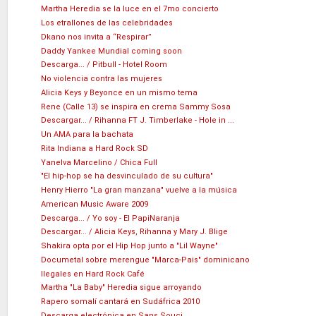
Martha Heredia se la luce en el 7mo concierto
Los etrallones de las celebridades
Dkano nos invita a “Respirar”
Daddy Yankee Mundial coming soon
Descarga... / Pitbull - Hotel Room
No violencia contra las mujeres
Alicia Keys y Beyonce en un mismo tema
Rene (Calle 13) se inspira en crema Sammy Sosa
Descargar... / Rihanna FT J. Timberlake - Hole in ...
Un AMA para la bachata
Rita Indiana a Hard Rock SD
Yanelva Marcelino / Chica Full
"El hip-hop se ha desvinculado de su cultura"
Henry Hierro "La gran manzana" vuelve a la música
American Music Aware 2009
Descarga... / Yo soy - El PapiNaranja
Descargar... / Alicia Keys, Rihanna y Mary J. Blige
Shakira opta por el Hip Hop junto a "Lil Wayne"
Documetal sobre merengue "Marca-Pais" dominicano
Ilegales en Hard Rock Café
Martha "La Baby" Heredia sigue arroyando
Rapero somalí cantará en Sudáfrica 2010
Descarga electrónica en Sans Souci