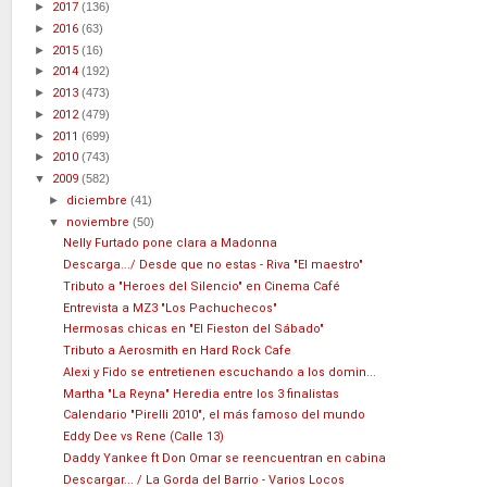
►
2017
(136)
►
2016
(63)
►
2015
(16)
►
2014
(192)
►
2013
(473)
►
2012
(479)
►
2011
(699)
►
2010
(743)
▼
2009
(582)
►
diciembre
(41)
▼
noviembre
(50)
Nelly Furtado pone clara a Madonna
Descarga.../ Desde que no estas - Riva "El maestro"
Tributo a "Heroes del Silencio" en Cinema Café
Entrevista a MZ3 "Los Pachuchecos"
Hermosas chicas en "El Fieston del Sábado"
Tributo a Aerosmith en Hard Rock Cafe
Alexi y Fido se entretienen escuchando a los domin...
Martha "La Reyna" Heredia entre los 3 finalistas
Calendario "Pirelli 2010", el más famoso del mundo
Eddy Dee vs Rene (Calle 13)
Daddy Yankee ft Don Omar se reencuentran en cabina
Descargar... / La Gorda del Barrio - Varios Locos