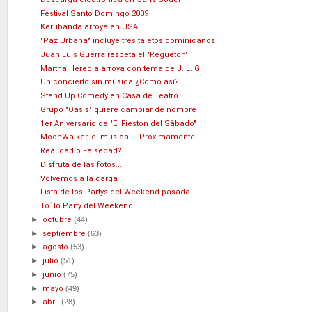
Festival Santo Domingo 2009
Kerubanda arroya en USA
"Paz Urbana" incluye tres taletos dominicanos
Juan Luis Guerra respeta el "Regueton"
Martha Heredia arroya con tema de J. L. G.
Un concierto sin música ¿Como así?
Stand Up Comedy en Casa de Teatro
Grupo "Oasis" quiere cambiar de nombre
1er Aniversario de "El Fieston del Sàbado"
MoonWalker, el musical... Proximamente
Realidad o Falsedad?
Disfruta de las fotos...
Volvemos a la carga
Lista de los Partys del Weekend pasado
To´ lo Party del Weekend
►
octubre
(44)
►
septiembre
(63)
►
agosto
(53)
►
julio
(51)
►
junio
(75)
►
mayo
(49)
►
abril
(28)