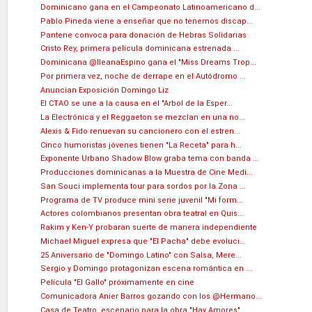
Dominicano gana en el Campeonato Latinoamericano d...
Pablo Pineda viene a enseñar que no tenemos discap...
Pantene convoca para donación de Hebras Solidarias
Cristo Rey, primera película dominicana estrenada ...
Dominicana @IleanaEspino gana el "Miss Dreams Trop...
Por primera vez, noche de derrape en el Autódromo ...
Anuncian Exposición Domingo Liz
El CTAO se une a la causa en el "Arbol de la Esper...
La Electrónica y el Reggaeton se mezclan en una no...
Alexis & Fido renuevan su cancionero con el estren...
Cinco humoristas jóvenes tienen "La Receta" para h...
Exponente Urbano Shadow Blow graba tema con banda ...
Producciones dominicanas a la Muestra de Cine Medi...
San Souci implementa tour para sordos por la Zona ...
Programa de TV produce mini serie juvenil "Mi form...
Actores colombianos presentan obra teatral en Quis...
Rakim y Ken-Y probaran suerte de manera independiente
Michael Miguel expresa que "El Pacha" debe evoluci...
25 Aniversario de "Domingo Latino" con Salsa, Mere...
Sergio y Domingo protagonizan escena romántica en ...
Película "El Gallo" próximamente en cine
Comunicadora Anier Barros gozando con los @Hermano...
Casa de Teatro, escenario para la obra "Hay Amores"