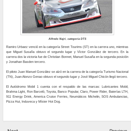
Alfredo Najri, categoria DTS
Ramiro Urbaez venció en la categoría Street Tourims (ST) en la carrera uno, mientras
que Miguel Susaña obtuvo el segundo lugar y Víctor González de tercero. En la
carrera dos la victoria fue de Christian Bonnet, Manuel Susaña en la segunda posición
y Jonathan Basden tercero.
El piloto Juan Manuel González se alzó en la carrera de la categoría Turismo Nacional
(TN), Juan Alonzo Genao obtuvo el segundo lugar y José Miguel Chicón llegó tercero.
El Autódromo Mobil 1 cuenta con el respaldo de las marcas: Lubricantes Mobil,
Brahma Light, Ron Barceló, Toyota, Banco Popular, Claro, Power Rider, Baterías LTH,
911 Energy Drink, America Cruise Ferries, Neumáticos Michelin, SOS Ambulancias,
Pizza Hut, Induveca y Míster Hot Dog.