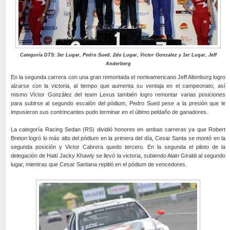
Categoría DTS: 3er Lugar, Pedro Sued, 2do Lugar, Victor Gonzalez y 1er Lugar, Jeff
Anderberg
En la segunda carrera con una gran remontada el norteamericano Jeff Altenburg logro
alzarse con la victoria, al tiempo que aumenta su ventaja en el campeonato, así
mismo Víctor González del team Lexus también logro remontar varias posiciones
para subirse al segundo escalón del pódium, Pedro Sued pese a la presión que le
impusieron sus contrincantes pudo terminar en el último peldaño de ganadores.
La categoría Racing Sedan (RS) dividió honores en ambas carreras ya que Robert
Breton logró lo más alto del pódium en la primera del día, Cesar Santa se montó en la
segunda posición y Victor Cabrera quedo tercero. En la segunda el piloto de la
delegación de Haití Jacky Khawly se llevó la victoria, subiendo Alain Giraldi al segundo
lugar, mientras que Cesar Santana repitió en el pódium de vencedores.