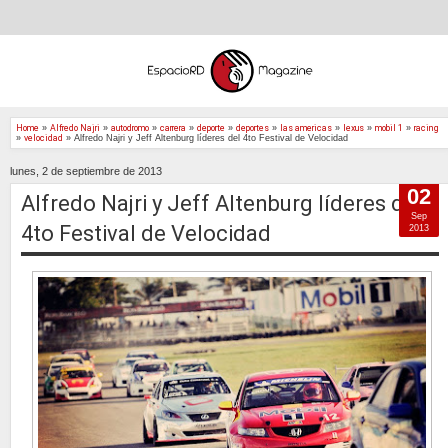
Home
»
Alfredo Najri
»
autodromo
»
carrera
»
deporte
»
deportes
»
las americas
»
lexus
»
mobil 1
»
racing
»
velocidad
»
Alfredo Najri y Jeff Altenburg líderes del 4to Festival de Velocidad
lunes, 2 de septiembre de 2013
02
Alfredo Najri y Jeff Altenburg líderes del
Sep
4to Festival de Velocidad
2013