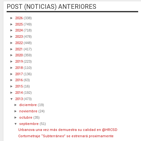
POST (NOTICIAS) ANTERIORES
►
2026
(338)
►
2025
(749)
►
2024
(718)
►
2023
(478)
►
2022
(448)
►
2021
(417)
►
2020
(359)
►
2019
(223)
►
2018
(110)
►
2017
(136)
►
2016
(63)
►
2015
(16)
►
2014
(192)
▼
2013
(473)
►
diciembre
(19)
►
noviembre
(24)
►
octubre
(35)
▼
septiembre
(51)
Urbanova una vez más demuestra su calidad en @HRCSD
Cortometraje “Subterráneo” se estrenará proximamente