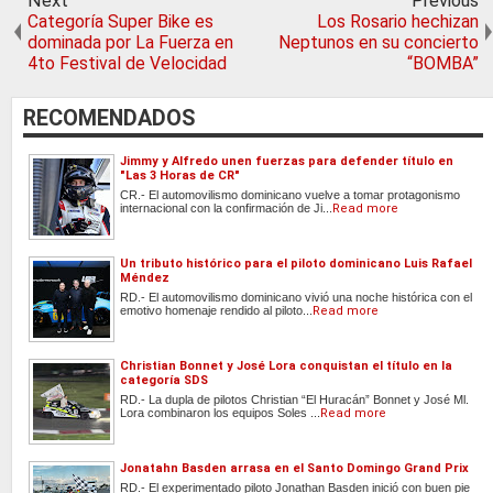
Next
Previous
Categoría Super Bike es
Los Rosario hechizan
dominada por La Fuerza en
Neptunos en su concierto
4to Festival de Velocidad
“BOMBA”
RECOMENDADOS
Jimmy y Alfredo unen fuerzas para defender título en
"Las 3 Horas de CR"
CR.- El automovilismo dominicano vuelve a tomar protagonismo
internacional con la confirmación de Ji...
Read more
Un tributo histórico para el piloto dominicano Luis Rafael
Méndez
RD.- El automovilismo dominicano vivió una noche histórica con el
emotivo homenaje rendido al piloto...
Read more
Christian Bonnet y José Lora conquistan el título en la
categoría SDS
RD.- La dupla de pilotos Christian “El Huracán” Bonnet y José Ml.
Lora combinaron los equipos Soles ...
Read more
Jonatahn Basden arrasa en el Santo Domingo Grand Prix
RD.- El experimentado piloto Jonathan Basden inició con buen pie