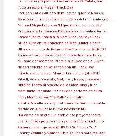
La Licorería y EspacioRD estremecen La Caleta, hac...
Todo un éxito el Nissan Track Day
Boruga y Carlos Alfredo demuestran que "La Risa es...
Conozcan a Francesca la sensación del momento grac...
Michael Miguel expresa "El que no lee no tiene der...
Programa @TendenciasDR celebra un divertido tercer...
Banda "Capital" pasa a la Semi-Final de "Viva Rock...
Grupo Aura abrirá concierto de Matt Hunter a petic...
Ultimo concierto de Rakim y Kew-Y juntos en @HRCSD
Anuncian segunda exposición colectiva de artistas ...
MJ abre convocatoria Premio a la Excelencia Juveni...
Nissan celebra aniversarion con un Track Day
Tributo a Juanes por Manuel Enrique en @HRCSD
Pitbull, Poeta, Sensato, Melymel y Papayo, excelen...
Obra de Teatro al rescate de las idealistas y luch...
Matt Hunter regalará una navidad perfecta en el Pa...
Tito y Memo se van "De Calle" con Dafne
Frankie Morello a cargo del cierre de DominicanaMo...
Marido en Alquiler, la nueva novela en RD
“La dama de negro”, un ambicioso proyecto teatral
Los Lunátikos perseveraron y ahora están triunfando
Anthony Ríos regresa a @HRCSD "A Piano y Voz"
Johnny Ventura y Mambo Libre se unen para realizar...