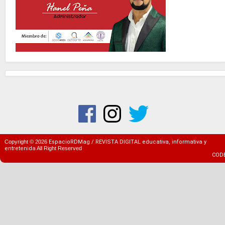
Copyright ©
2026
EspacioRDMag / REVISTA DIGITAL educativa, informativa y
entretenida
All Right Reserved
COD