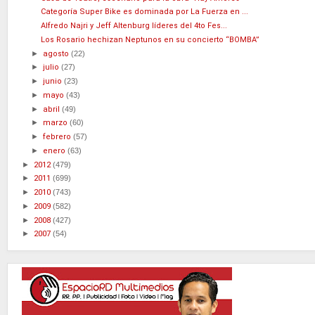
Categoría Super Bike es dominada por La Fuerza en ...
Alfredo Najri y Jeff Altenburg líderes del 4to Fes...
Los Rosario hechizan Neptunos en su concierto “BOMBA”
►
agosto
(22)
►
julio
(27)
►
junio
(23)
►
mayo
(43)
►
abril
(49)
►
marzo
(60)
►
febrero
(57)
►
enero
(63)
►
2012
(479)
►
2011
(699)
►
2010
(743)
►
2009
(582)
►
2008
(427)
►
2007
(54)