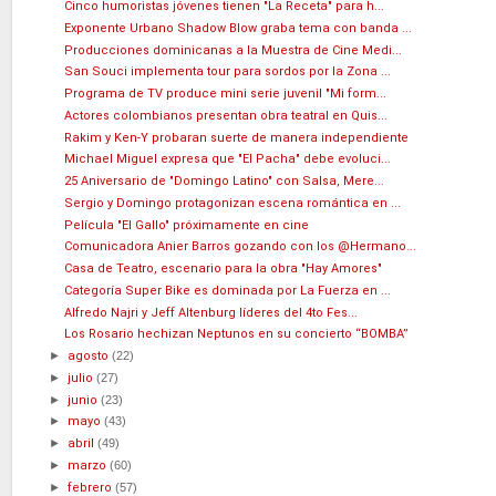
Cinco humoristas jóvenes tienen "La Receta" para h...
Exponente Urbano Shadow Blow graba tema con banda ...
Producciones dominicanas a la Muestra de Cine Medi...
San Souci implementa tour para sordos por la Zona ...
Programa de TV produce mini serie juvenil "Mi form...
Actores colombianos presentan obra teatral en Quis...
Rakim y Ken-Y probaran suerte de manera independiente
Michael Miguel expresa que "El Pacha" debe evoluci...
25 Aniversario de "Domingo Latino" con Salsa, Mere...
Sergio y Domingo protagonizan escena romántica en ...
Película "El Gallo" próximamente en cine
Comunicadora Anier Barros gozando con los @Hermano...
Casa de Teatro, escenario para la obra "Hay Amores"
Categoría Super Bike es dominada por La Fuerza en ...
Alfredo Najri y Jeff Altenburg líderes del 4to Fes...
Los Rosario hechizan Neptunos en su concierto “BOMBA”
►
agosto
(22)
►
julio
(27)
►
junio
(23)
►
mayo
(43)
►
abril
(49)
►
marzo
(60)
►
febrero
(57)