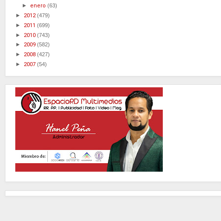
►
enero
(63)
►
2012
(479)
►
2011
(699)
►
2010
(743)
►
2009
(582)
►
2008
(427)
►
2007
(54)