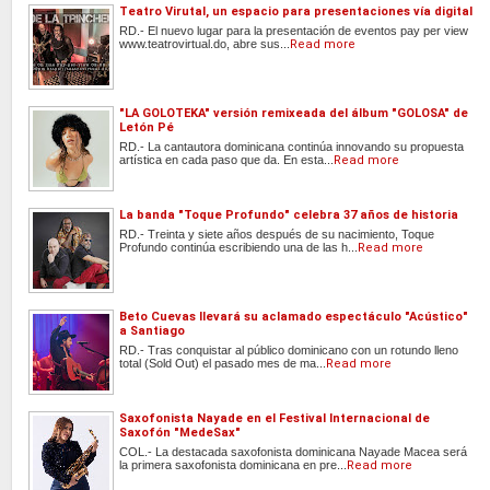
Teatro Virutal, un espacio para presentaciones vía digital
RD.- El nuevo lugar para la presentación de eventos pay per view
www.teatrovirtual.do, abre sus...
Read more
"LA GOLOTEKA" versión remixeada del álbum "GOLOSA" de
Letón Pé
RD.- La cantautora dominicana continúa innovando su propuesta
artística en cada paso que da. En esta...
Read more
La banda "Toque Profundo" celebra 37 años de historia
RD.- Treinta y siete años después de su nacimiento, Toque
Profundo continúa escribiendo una de las h...
Read more
Beto Cuevas llevará su aclamado espectáculo "Acústico"
a Santiago
RD.- Tras conquistar al público dominicano con un rotundo lleno
total (Sold Out) el pasado mes de ma...
Read more
Saxofonista Nayade en el Festival Internacional de
Saxofón "MedeSax"
COL.- La destacada saxofonista dominicana Nayade Macea será
la primera saxofonista dominicana en pre...
Read more