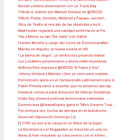
Nissan celebra aniversarion con un Track Day
Tributo a Juanes por Manuel Enrique en @HRCSD
Pitbull, Poeta, Sensato, Melymel y Papayo, excelen...
Obra de Teatro al rescate de las idealistas y luch...
Matt Hunter regalará una navidad perfecta en el Pa...
Tito y Memo se van "De Calle" con Dafne
Frankie Morello a cargo del cierre de DominicanaMo...
Marido en Alquiler, la nueva novela en RD
“La dama de negro”, un ambicioso proyecto teatral
Los Lunátikos perseveraron y ahora están triunfando
Anthony Ríos regresa a @HRCSD "A Piano y Voz"
Johnny Ventura y Mambo Libre se unen para realizar...
Dominicano gana en el Campeonato Latinoamericano d...
Pablo Pineda viene a enseñar que no tenemos discap...
Pantene convoca para donación de Hebras Solidarias
Cristo Rey, primera película dominicana estrenada ...
Dominicana @IleanaEspino gana el "Miss Dreams Trop...
Por primera vez, noche de derrape en el Autódromo ...
Anuncian Exposición Domingo Liz
El CTAO se une a la causa en el "Arbol de la Esper...
La Electrónica y el Reggaeton se mezclan en una no...
Alexis & Fido renuevan su cancionero con el estren...