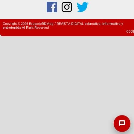
Copyright ©
2026
EspacioRDMag / REVISTA DIGITAL educativa, informativa y
entretenida
All Right Reserved
COD
message