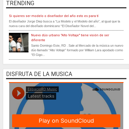
TRENDING
Si quieres ser modelo o diseñador del año esto es para tí
El diseñador Jorge Diep busca a “La Modelo y el Modelo del año”, al igual que la
nueva cara del diseñado dominicano “El Diseñador Novel del...
Nuevo dúo urbano "Alto Voltaje" tiene visión de ser
diferente
Santo Domingo Este, RD . Sale al Mercado de la música un nuevo
dúo llamado “Alto Voltaje” formado por William Lara apodado como
“El Gigo...
DISFRUTA DE LA MUSICA