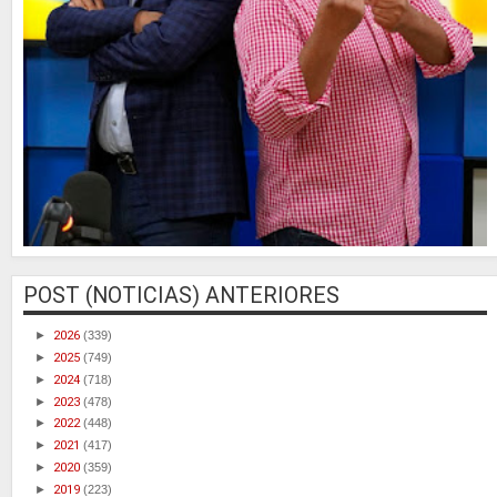
POST (NOTICIAS) ANTERIORES
►
2026
(339)
►
2025
(749)
►
2024
(718)
►
2023
(478)
►
2022
(448)
►
2021
(417)
►
2020
(359)
►
2019
(223)