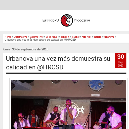
Home
»
Alternativa
»
Alternativo
»
Bosa Nova
»
concert
»
event
»
hard rock
»
music
»
urbanova
»
Urbanova una vez más demuestra su calidad en @HRCSD
lunes, 30 de septiembre de 2013
30
Urbanova una vez más demuestra su
Sep
calidad en @HRCSD
2013