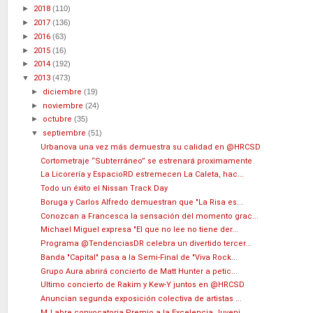
►
2018
(110)
►
2017
(136)
►
2016
(63)
►
2015
(16)
►
2014
(192)
▼
2013
(473)
►
diciembre
(19)
►
noviembre
(24)
►
octubre
(35)
▼
septiembre
(51)
Urbanova una vez más demuestra su calidad en @HRCSD
Cortometraje “Subterráneo” se estrenará proximamente
La Licorería y EspacioRD estremecen La Caleta, hac...
Todo un éxito el Nissan Track Day
Boruga y Carlos Alfredo demuestran que "La Risa es...
Conozcan a Francesca la sensación del momento grac...
Michael Miguel expresa "El que no lee no tiene der...
Programa @TendenciasDR celebra un divertido tercer...
Banda "Capital" pasa a la Semi-Final de "Viva Rock...
Grupo Aura abrirá concierto de Matt Hunter a petic...
Ultimo concierto de Rakim y Kew-Y juntos en @HRCSD
Anuncian segunda exposición colectiva de artistas ...
MJ abre convocatoria Premio a la Excelencia Juveni...