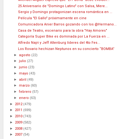
25 Aniversario de "Domingo Latino" con Salsa, Mere...
Sergio y Domingo protagonizan escena romántica en ...
Película "El Gallo" próximamente en cine
Comunicadora Anier Barros gozando con los @Hermano...
Casa de Teatro, escenario para la obra "Hay Amores"
Categoría Super Bike es dominada por La Fuerza en ...
Alfredo Najri y Jeff Altenburg líderes del 4to Fes...
Los Rosario hechizan Neptunos en su concierto “BOMBA”
►
agosto
(22)
►
julio
(27)
►
junio
(23)
►
mayo
(43)
►
abril
(49)
►
marzo
(60)
►
febrero
(57)
►
enero
(63)
►
2012
(479)
►
2011
(699)
►
2010
(743)
►
2009
(582)
►
2008
(427)
►
2007
(54)