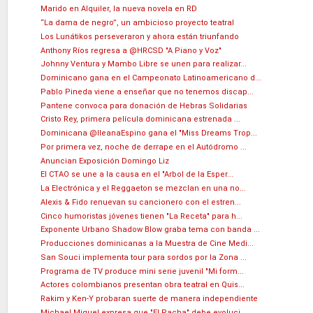
Marido en Alquiler, la nueva novela en RD
“La dama de negro”, un ambicioso proyecto teatral
Los Lunátikos perseveraron y ahora están triunfando
Anthony Ríos regresa a @HRCSD "A Piano y Voz"
Johnny Ventura y Mambo Libre se unen para realizar...
Dominicano gana en el Campeonato Latinoamericano d...
Pablo Pineda viene a enseñar que no tenemos discap...
Pantene convoca para donación de Hebras Solidarias
Cristo Rey, primera película dominicana estrenada ...
Dominicana @IleanaEspino gana el "Miss Dreams Trop...
Por primera vez, noche de derrape en el Autódromo ...
Anuncian Exposición Domingo Liz
El CTAO se une a la causa en el "Arbol de la Esper...
La Electrónica y el Reggaeton se mezclan en una no...
Alexis & Fido renuevan su cancionero con el estren...
Cinco humoristas jóvenes tienen "La Receta" para h...
Exponente Urbano Shadow Blow graba tema con banda ...
Producciones dominicanas a la Muestra de Cine Medi...
San Souci implementa tour para sordos por la Zona ...
Programa de TV produce mini serie juvenil "Mi form...
Actores colombianos presentan obra teatral en Quis...
Rakim y Ken-Y probaran suerte de manera independiente
Michael Miguel expresa que "El Pacha" debe evoluci...