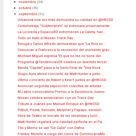
►
noviembre
(24)
►
octubre
(35)
▼
septiembre
(51)
Urbanova una vez más demuestra su calidad en @HRCSD
Cortometraje “Subterráneo” se estrenará proximamente
La Licorería y EspacioRD estremecen La Caleta, hac...
Todo un éxito el Nissan Track Day
Boruga y Carlos Alfredo demuestran que "La Risa es...
Conozcan a Francesca la sensación del momento grac...
Michael Miguel expresa "El que no lee no tiene der...
Programa @TendenciasDR celebra un divertido tercer...
Banda "Capital" pasa a la Semi-Final de "Viva Rock...
Grupo Aura abrirá concierto de Matt Hunter a petic...
Ultimo concierto de Rakim y Kew-Y juntos en @HRCSD
Anuncian segunda exposición colectiva de artistas ...
MJ abre convocatoria Premio a la Excelencia Juveni...
Nissan celebra aniversarion con un Track Day
Tributo a Juanes por Manuel Enrique en @HRCSD
Pitbull, Poeta, Sensato, Melymel y Papayo, excelen...
Obra de Teatro al rescate de las idealistas y luch...
Matt Hunter regalará una navidad perfecta en el Pa...
Tito y Memo se van "De Calle" con Dafne
Frankie Morello a cargo del cierre de DominicanaMo...