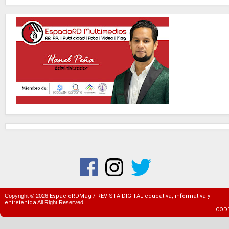
Copyright ©
2026
EspacioRDMag / REVISTA DIGITAL educativa, informativa y
entretenida
All Right Reserved
COD