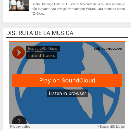
Santo Domingo Este, RD . Sale al Mercado de la música un nuevo
dúo llamado “Alto Voltaje” formado por William Lara apodado como
“El Gigo...
DISFRUTA DE LA MUSICA