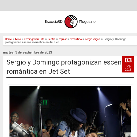
Home
»
beso
»
domingo bautista
»
Jet Se
»
popular
»
romantico
»
sergio vargas
»
Sergio y Domingo
protagonizan escena romántica en Jet Set
martes, 3 de septiembre de 2013
03
Sergio y Domingo protagonizan escena
Sep
romántica en Jet Set
2013