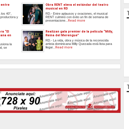
 entre
Obra RENT eleva el estándar del teatro
musical en RD
 los 40”,
RD.- Entre aplausos y ovaciones, el musical
, productora y
RENT culminó con éxito un fin de semana de
presentacione...
Read more
ra “El
Realizan gala premier de la película “Milly,
cana en
Reina del Merengue”
RD.- La vida, obra y música de la reconocida
artista dominicana Milly Quezada está lista para
usiona la
llegar...
Read more
al, se