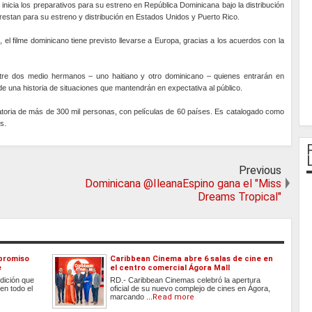
 inicia los preparativos para su estreno en República Dominicana bajo la distribución
restan para su estreno y distribución en Estados Unidos y Puerto Rico.
el filme dominicano tiene previsto llevarse a Europa, gracias a los acuerdos con la
ntre dos medio hermanos – uno haitiano y otro dominicano – quienes entrarán en
de una historia de situaciones que mantendrán en expectativa al público.
ocatoria de más de 300 mil personas, con películas de 60 países. Es catalogado como
s.
Previous
Dominicana @IleanaEspino gana el "Miss
Dreams Tropical"
promiso
Caribbean Cinema abre 6 salas de cine en
e
el centro comercial Ágora Mall
dición que
RD.- Caribbean Cinemas celebró la apertura
en todo el
oficial de su nuevo complejo de cines en Ágora,
marcando ...
Read more