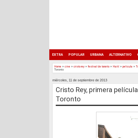
EXTRA
POPULAR
URBANA
ALTERNATIVO
Home
»
cine
»
cristo rey
»
festival de toronto
»
Haití
»
pelicula
»
T
Toronto
miércoles, 11 de septiembre de 2013
Cristo Rey, primera películ
Toronto