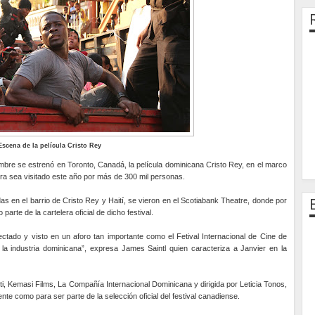
Escena de la película Cristo Rey
bre se estrenó en Toronto, Canadá, la película dominicana Cristo Rey, en el marco
spera sea visitado este año por más de 300 mil personas.
das en el barrio de Cristo Rey y Haití, se vieron en el Scotiabank Theatre, donde por
rte de la cartelera oficial de dicho festival.
ctado y visto en un aforo tan importante como el Fetival Internacional de Cine de
a industria dominicana”, expresa James Saintl quien caracteriza a Janvier en la
ti, Kemasi Films, La Compañía Internacional Dominicana y dirigida por Leticia Tonos,
ente como para ser parte de la selección oficial del festival canadiense.