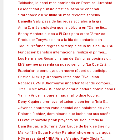
Tokischa, la domi más nominada en Premios Juventud...
La identidad y cultura artística latina se encendi...
"Parchaos" así se titula su más reciente sencillo ...
Daniella Salvi pasa de las redes sociales a la gra...
Anna D, más explosiva que la pólvora en “Dame tie...
Benny Montero busca a El Crok para crear “Arroz co...
Productor TonyHas entra a la fila de cantante con ...
Toque Profundo regresa al templo de la música HRC-SD
Fundación benéfica internacional realiza el primer...
Los Hermanos Rosario llenan de Swing las cocinas d...
EhShawnee presenta su nuevo sencillo "La Que Está ...
Expoturismo concluye con nuevo récord de participa...
Cristian Allexis y Urbanova listos para “Evolución...
Raperos OVNI y Jhonwayne imparten taller de compos...
Tres EMMY AWARDS para la comunicadora dominicana C...
Yailin y Anuel, la pareja más viral lo dice todo e...
Deny K quiere promover el turismo con tema "Isla S...
Jóvenes abarrotan zona oriental con palabras de vida
Paloma Richiez, dominicana que lucha por sus sueño...
El Cata: renovado y con proyecto musical a todo lo...
Dani Barbar, la Summa Cum Laude de Berklee trae nu...
Marko “Sin Sugar No Hay Paraíso” show en el Jaragua
NBA presenta el “NBA Finals Viewing Party Oficial”...