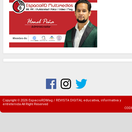
Copyright ©
2026
EspacioRDMag / REVISTA DIGITAL educativa, informativa y
entretenida
All Right Reserved
COD