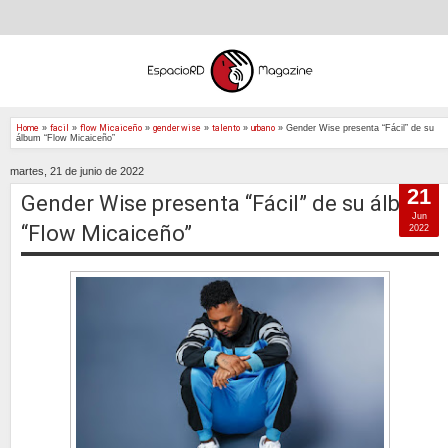
Home
»
facil
»
flow Micaiceño
»
gender wise
»
talento
»
urbano
»
Gender Wise presenta “Fácil” de su
álbum “Flow Micaiceño”
martes, 21 de junio de 2022
21
Gender Wise presenta “Fácil” de su álbum
Jun
“Flow Micaiceño”
2022