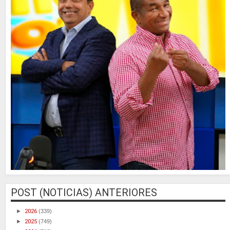
POST (NOTICIAS) ANTERIORES
►
2026
(339)
►
2025
(749)