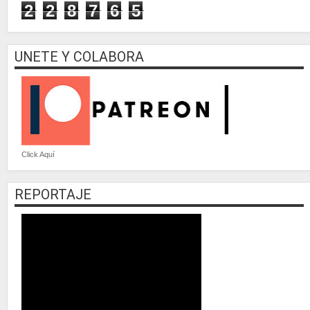
2
2
8
7
6
5
UNETE Y COLABORA
Click Aquí
REPORTAJE