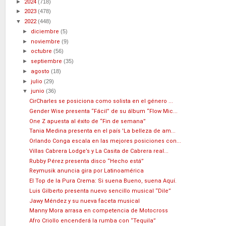
►
2024
(718)
►
2023
(478)
▼
2022
(448)
►
diciembre
(5)
►
noviembre
(9)
►
octubre
(56)
►
septiembre
(35)
►
agosto
(18)
►
julio
(29)
▼
junio
(36)
CirCharles se posiciona como solista en el género ...
Gender Wise presenta “Fácil” de su álbum “Flow Mic...
One Z apuesta al éxito de “Fin de semana”
Tania Medina presenta en el país 'La belleza de am...
Orlando Conga escala en las mejores posiciones con...
Villas Cabrera Lodge’s y La Casita de Cabrera real...
Rubby Pérez presenta disco “Hecho está”
Reymusik anuncia gira por Latinoamérica
El Top de la Pura Crema: Si suena Bueno, suena Aquí.
Luis Gilberto presenta nuevo sencillo musical “Dile”
Jawy Méndez y su nueva faceta musical
Manny Mora arrasa en competencia de Motocross
Afro Criollo encenderá la rumba con “Tequila”