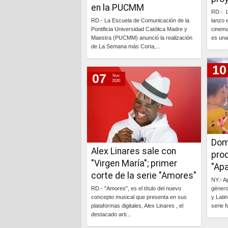
en la PUCMM
RD.- L
RD.- La Escuela de Comunicación de la
lanzo 
Pontificia Universidad Católica Madre y
cinema
Maestra (PUCMM) anunció la realización
es una 
de La Semana más Corta,...
Continúa »
10
07
Nov
2020
Dom
Alex Linares sale con
prod
"Virgen María"; primer
"Ap
corte de la serie "Amores"
NY.- A
RD.- "Amores", es el título del nuevo
género
concepto musical que presenta en sus
y Lati
plataformas digitales, Alex Linares , el
serie f
destacado arti...