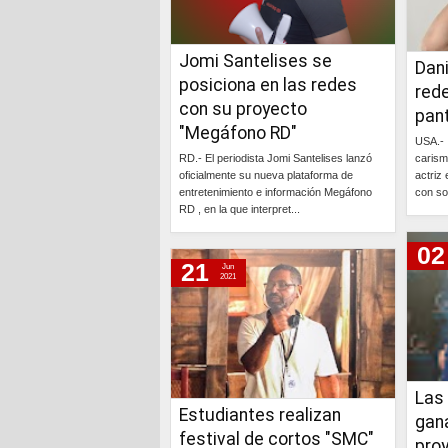
Jomi Santelises se
Dani
posiciona en las redes
rede
con su proyecto
pant
"Megáfono RD"
USA.- 
RD.- El periodista Jomi Santelises lanzó
carism
oficialmente su nueva plataforma de
actriz 
entretenimiento e información Megáfono
con so
RD , en la que interpret...
Continúa »
02
21
Jun
2021
Las
Estudiantes realizan
gana
festival de cortos "SMC"
pro