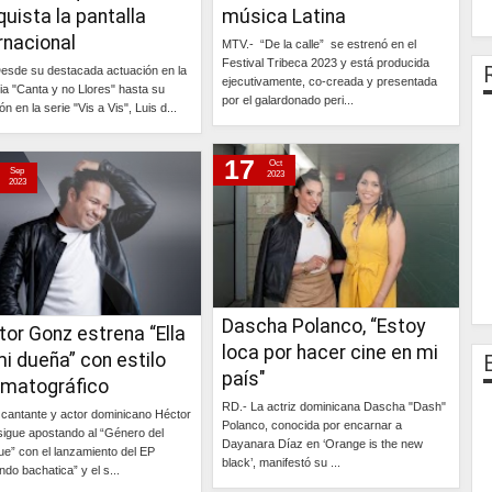
uista la pantalla
música Latina
rnacional
MTV.- “De la calle” se estrenó en el
Festival Tribeca 2023 y está producida
esde su destacada actuación en la
ejecutivamente, co-creada y presentada
a "Canta y no Llores" hasta su
por el galardonado peri...
ón en la serie "Vis a Vis", Luis d...
Continúa »
Continúa »
17
Oct
Sep
2023
2023
Dascha Polanco, “Estoy
or Gonz estrena “Ella
loca por hacer cine en mi
i dueña” con estilo
país"
ematográfico
RD.- La actriz dominicana Dascha "Dash"
 cantante y actor dominicano Héctor
Polanco, conocida por encarnar a
igue apostando al “Género del
Dayanara Díaz en ‘Orange is the new
e” con el lanzamiento del EP
black’, manifestó su ...
ndo bachatica” y el s...