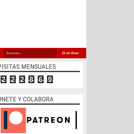
21 en línea
VISITAS MENSUALES
2
2
2
8
6
9
UNETE Y COLABORA