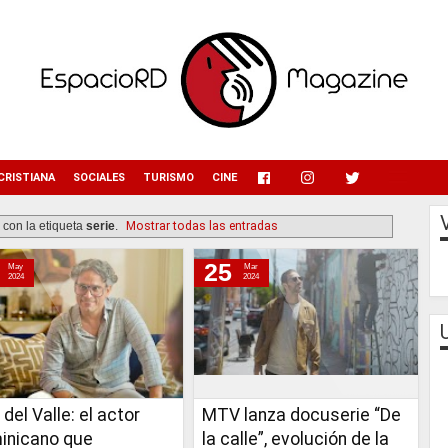
menu
CRISTIANA
SOCIALES
TURISMO
CINE
 con la etiqueta
serie
.
Mostrar todas las entradas
25
May
Mar
2024
2024
 del Valle: el actor
MTV lanza docuserie “De
inicano que
la calle”, evolución de la