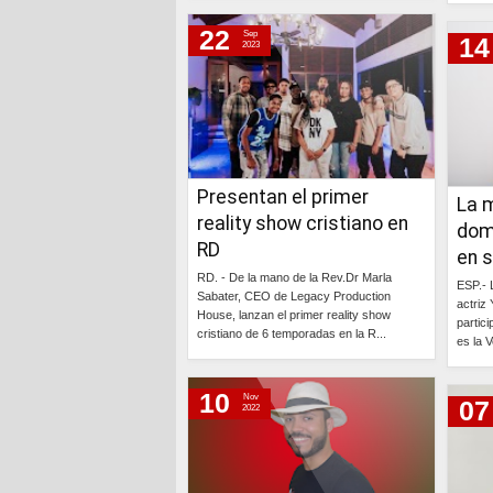
Continúa »
22
Sep
14
2023
Presentan el primer
La m
reality show cristiano en
dom
RD
en s
RD. - De la mano de la Rev.Dr Marla
ESP.- 
Sabater, CEO de Legacy Production
actriz
House, lanzan el primer reality show
partici
cristiano de 6 temporadas en la R...
es la V
Continúa »
10
Nov
07
2022