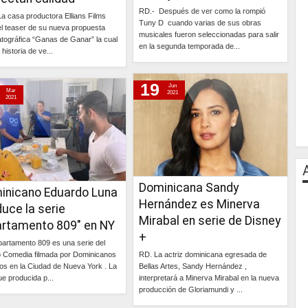
RD.- Después de ver como la rompió
a casa productora Ellians Films
Tuny D cuando varias de sus obras
el teaser de su nueva propuesta
musicales fueron seleccionadas para salir
tográfica “Ganas de Ganar” la cual
en la segunda temporada de...
historia de ve...
Continúa »
Continúa »
19
Jun
Mar
2021
2021
Dominicana Sandy
inicano Eduardo Luna
Hernández es Minerva
uce la serie
Mirabal en serie de Disney
artamento 809" en NY
+
partamento 809 es una serie del
 Comedia filmada por Dominicanos
RD. La actriz dominicana egresada de
nos en la Ciudad de Nueva York . La
Bellas Artes, Sandy Hernández ,
ue producida p...
interpretará a Minerva Mirabal en la nueva
producción de Gloriamundi y ...
Continúa »