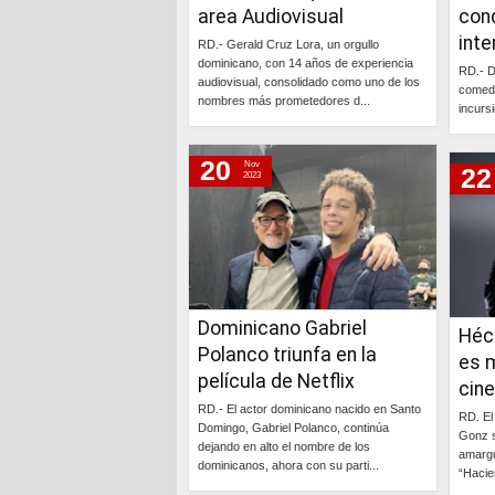
area Audiovisual
conq
jueves, 10 de noviembre de 2022
inte
RD.- Gerald Cruz Lora, un orgullo
jueves, 22 de septiembre de 2022
dominicano, con 14 años de experiencia
RD.- D
audiovisual, consolidado como uno de los
martes, 7 de junio de 2022
comedi
nombres más prometedores d...
incursi
viernes, 20 de mayo de 2022
Continúa »
miércoles, 2 de marzo de 2022
20
Nov
22
2023
lunes, 21 de junio de 2021
sábado, 19 de junio de 2021
miércoles, 10 de marzo de 2021
sábado, 7 de noviembre de 2020
Dominicano Gabriel
Héct
Polanco triunfa en la
es m
película de Netflix
cin
RD.- El actor dominicano nacido en Santo
RD. El
Domingo, Gabriel Polanco, continúa
Gonz s
dejando en alto el nombre de los
amargu
dominicanos, ahora con su parti...
“Hacie