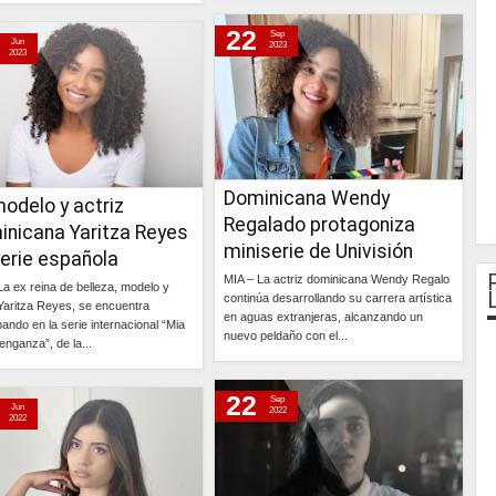
Continúa »
Continúa »
22
Sep
Jun
2023
2023
Dominicana Wendy
odelo y actriz
Regalado protagoniza
inicana Yaritza Reyes
miniserie de Univisión
erie española
MIA – La actriz dominicana Wendy Regalo
La ex reina de belleza, modelo y
continúa desarrollando su carrera artística
 Yaritza Reyes, se encuentra
en aguas extranjeras, alcanzando un
pando en la serie internacional “Mia
nuevo peldaño con el...
enganza”, de la...
Continúa »
Continúa »
22
Sep
Jun
2022
2022