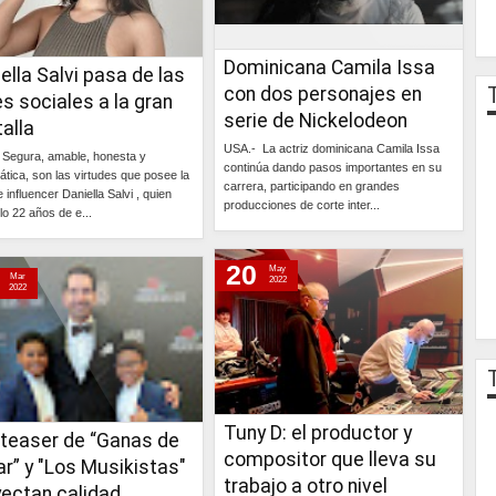
Dominicana Camila Issa
ella Salvi pasa de las
con dos personajes en
s sociales a la gran
serie de Nickelodeon
alla
USA.- La actriz dominicana Camila Issa
Segura, amable, honesta y
continúa dando pasos importantes en su
ática, son las virtudes que posee la
carrera, participando en grandes
e influencer Daniella Salvi , quien
producciones de corte inter...
lo 22 años de e...
Continúa »
Continúa »
20
May
Mar
2022
2022
Tuny D: el productor y
 teaser de “Ganas de
compositor que lleva su
r” y "Los Musikistas"
trabajo a otro nivel
yectan calidad