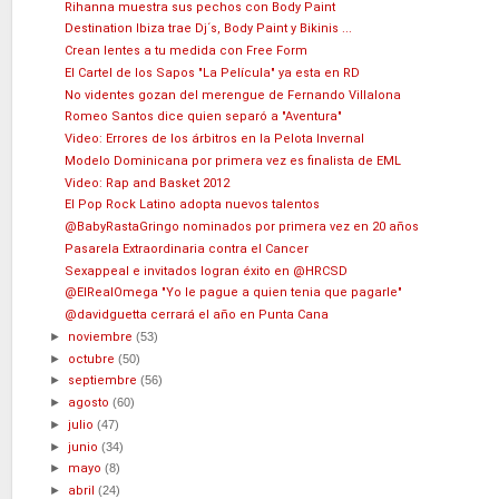
Rihanna muestra sus pechos con Body Paint
Destination Ibiza trae Dj´s, Body Paint y Bikinis ...
Crean lentes a tu medida con Free Form
El Cartel de los Sapos "La Película" ya esta en RD
No videntes gozan del merengue de Fernando Villalona
Romeo Santos dice quien separó a "Aventura"
Video: Errores de los árbitros en la Pelota Invernal
Modelo Dominicana por primera vez es finalista de EML
Video: Rap and Basket 2012
El Pop Rock Latino adopta nuevos talentos
@BabyRastaGringo nominados por primera vez en 20 años
Pasarela Extraordinaria contra el Cancer
Sexappeal e invitados logran éxito en @HRCSD
@ElRealOmega "Yo le pague a quien tenia que pagarle"
@davidguetta cerrará el año en Punta Cana
►
noviembre
(53)
►
octubre
(50)
►
septiembre
(56)
►
agosto
(60)
►
julio
(47)
►
junio
(34)
►
mayo
(8)
►
abril
(24)