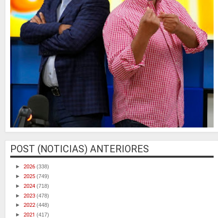
POST (NOTICIAS) ANTERIORES
►
2026
(338)
►
2025
(749)
►
2024
(718)
►
2023
(478)
►
2022
(448)
►
2021
(417)