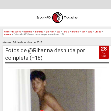
Home
»
barbados
»
desnuda
»
diamons
»
girl
»
hot
»
pop
»
r and b
»
rihanna
»
sex
»
sexy
»
urbano
»
woman
»
Fotos de @Rihanna desnuda por completa (+18)
viernes, 28 de diciembre de 2012
28
Fotos de @Rihanna desnuda por
Dec
completa (+18)
2012