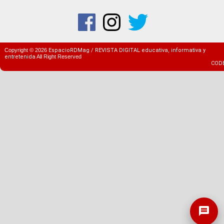
Copyright ©
2026
EspacioRDMag / REVISTA DIGITAL educativa, informativa y
entretenida
All Right Reserved
COD
message