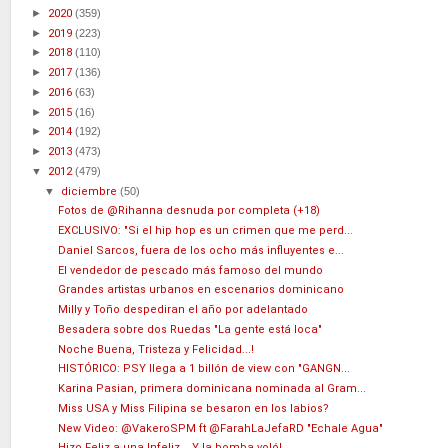
►
2020
(359)
►
2019
(223)
►
2018
(110)
►
2017
(136)
►
2016
(63)
►
2015
(16)
►
2014
(192)
►
2013
(473)
▼
2012
(479)
▼
diciembre
(50)
Fotos de @Rihanna desnuda por completa (+18)
EXCLUSIVO: "Si el hip hop es un crimen que me perd...
Daniel Sarcos, fuera de los ocho más influyentes e...
El vendedor de pescado más famoso del mundo
Grandes artistas urbanos en escenarios dominicano
Milly y Toño despediran el año por adelantado
Besadera sobre dos Ruedas "La gente está loca"
Noche Buena, Tristeza y Felicidad...!
HISTÓRICO: PSY llega a 1 billón de view con "GANGN...
Karina Pasian, primera dominicana nominada al Gram...
Miss USA y Miss Filipina se besaron en los labios?
New Video: @VakeroSPM ft @FarahLaJefaRD "Echale Agua"
Hizo Feliz a una Infeliz... Y la bomba voló!