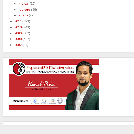
►
marzo
(12)
►
febrero
(36)
►
enero
(49)
►
2011
(699)
►
2010
(743)
►
2009
(582)
►
2008
(427)
►
2007
(54)