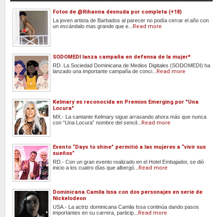
Fotos de @Rihanna desnuda por completa (+18)
La joven artista de Barbados al parecer no podía cerrar el año con
un escándalo mas grande que e...
Read more
SODOMEDI lanza campaña en defensa de la mujer*
RD. La Sociedad Dominicana de Medios Digitales (SODOMEDI) ha
lanzado una importante campaña de conci...
Read more
Kelmary es reconocida en Premios Emerging por "Una
Locura"
MX.- La cantante Kelmary sigue arrasando ahora más que nunca
con “Una Locura” nombre del sencil...
Read more
Evento “Days to shine” permitió a las mujeres a “vivir sus
sueños”
RD.- Con un gran evento realizado en el Hotel Embajador, se dió
inicio a los cuatro días que albergó...
Read more
Dominicana Camila Issa con dos personajes en serie de
Nickelodeon
USA.- La actriz dominicana Camila Issa continúa dando pasos
importantes en su carrera, particip...
Read more