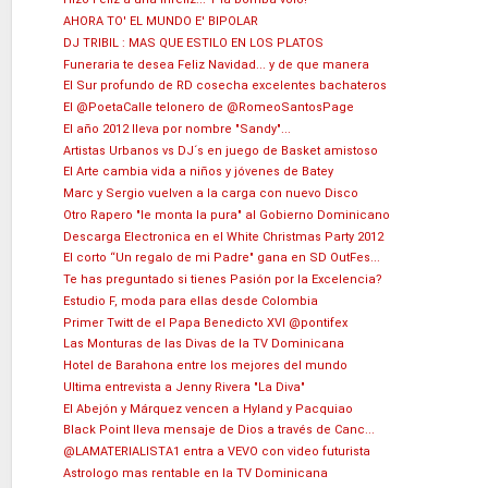
AHORA TO' EL MUNDO E' BIPOLAR
DJ TRIBIL : MAS QUE ESTILO EN LOS PLATOS
Funeraria te desea Feliz Navidad... y de que manera
El Sur profundo de RD cosecha excelentes bachateros
El @PoetaCalle telonero de @RomeoSantosPage
El año 2012 lleva por nombre "Sandy"...
Artistas Urbanos vs DJ´s en juego de Basket amistoso
El Arte cambia vida a niños y jóvenes de Batey
Marc y Sergio vuelven a la carga con nuevo Disco
Otro Rapero "le monta la pura" al Gobierno Dominicano
Descarga Electronica en el White Christmas Party 2012
El corto “Un regalo de mi Padre" gana en SD OutFes...
Te has preguntado si tienes Pasión por la Excelencia?
Estudio F, moda para ellas desde Colombia
Primer Twitt de el Papa Benedicto XVI @pontifex
Las Monturas de las Divas de la TV Dominicana
Hotel de Barahona entre los mejores del mundo
Ultima entrevista a Jenny Rivera "La Diva"
El Abejón y Márquez vencen a Hyland y Pacquiao
Black Point lleva mensaje de Dios a través de Canc...
@LAMATERIALISTA1 entra a VEVO con video futurista
Astrologo mas rentable en la TV Dominicana