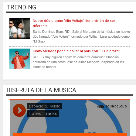
TRENDING
Nuevo dúo urbano "Alto Voltaje" tiene visión de ser
diferente
Santo Domingo Este, RD . Sale al Mercado de la música un nuevo
dúo llamado “Alto Voltaje” formado por William Lara apodado como
“El Gigo...
Kinito Méndez pone a bailar al país con “El Calorazo”
RD.- Si hay alguien capaz de convertir cualquier situación
cotidiana en una fiesta, ese es Kinito Méndez. Inspirado en las
intensas temper...
DISFRUTA DE LA MUSICA