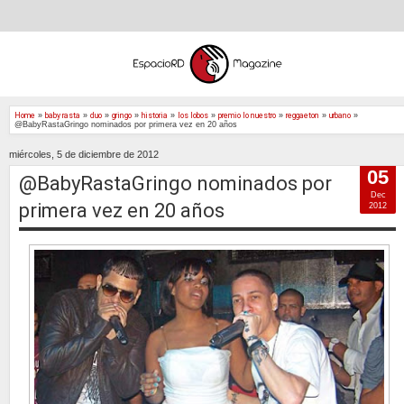
Home
»
baby rasta
»
duo
»
gringo
»
historia
»
los lobos
»
premio lo nuestro
»
reggaeton
»
urbano
»
@BabyRastaGringo nominados por primera vez en 20 años
miércoles, 5 de diciembre de 2012
05
@BabyRastaGringo nominados por
Dec
primera vez en 20 años
2012