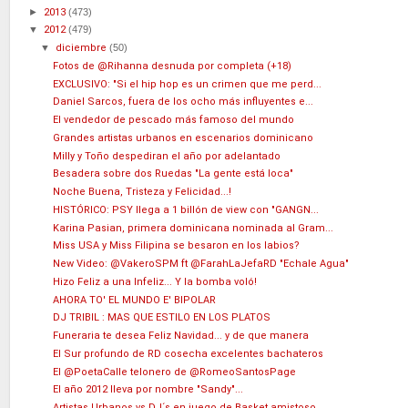
►
2013
(473)
▼
2012
(479)
▼
diciembre
(50)
Fotos de @Rihanna desnuda por completa (+18)
EXCLUSIVO: "Si el hip hop es un crimen que me perd...
Daniel Sarcos, fuera de los ocho más influyentes e...
El vendedor de pescado más famoso del mundo
Grandes artistas urbanos en escenarios dominicano
Milly y Toño despediran el año por adelantado
Besadera sobre dos Ruedas "La gente está loca"
Noche Buena, Tristeza y Felicidad...!
HISTÓRICO: PSY llega a 1 billón de view con "GANGN...
Karina Pasian, primera dominicana nominada al Gram...
Miss USA y Miss Filipina se besaron en los labios?
New Video: @VakeroSPM ft @FarahLaJefaRD "Echale Agua"
Hizo Feliz a una Infeliz... Y la bomba voló!
AHORA TO' EL MUNDO E' BIPOLAR
DJ TRIBIL : MAS QUE ESTILO EN LOS PLATOS
Funeraria te desea Feliz Navidad... y de que manera
El Sur profundo de RD cosecha excelentes bachateros
El @PoetaCalle telonero de @RomeoSantosPage
El año 2012 lleva por nombre "Sandy"...
Artistas Urbanos vs DJ´s en juego de Basket amistoso