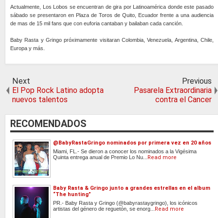
Actualmente, Los Lobos se encuentran de gira por Latinoamérica donde este pasado
sábado se presentaron en Plaza de Toros de Quito, Ecuador frente a una audiencia
de mas de 15 mil fans que con euforia cantaban y bailaban cada canción.
Baby Rasta y Gringo próximamente visitaran Colombia, Venezuela, Argentina, Chile,
Europa y más.
Next
Previous
El Pop Rock Latino adopta
Pasarela Extraordinaria
nuevos talentos
contra el Cancer
RECOMENDADOS
@BabyRastaGringo nominados por primera vez en 20 años
Miami, FL.- Se dieron a conocer los nominados a la Vigésima
Quinta entrega anual de Premio Lo Nu...
Read more
Baby Rasta & Gringo junto a grandes estrellas en el album
“The hunting”
PR.- Baby Rasta y Gringo (@babyrastaygringo), los icónicos
artistas del género de reguetón, se enorg...
Read more