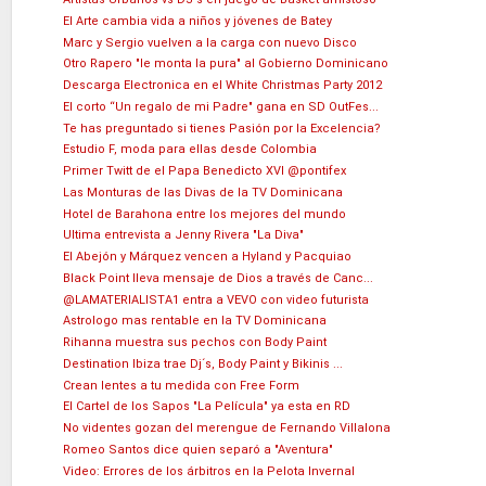
El Arte cambia vida a niños y jóvenes de Batey
Marc y Sergio vuelven a la carga con nuevo Disco
Otro Rapero "le monta la pura" al Gobierno Dominicano
Descarga Electronica en el White Christmas Party 2012
El corto “Un regalo de mi Padre" gana en SD OutFes...
Te has preguntado si tienes Pasión por la Excelencia?
Estudio F, moda para ellas desde Colombia
Primer Twitt de el Papa Benedicto XVI @pontifex
Las Monturas de las Divas de la TV Dominicana
Hotel de Barahona entre los mejores del mundo
Ultima entrevista a Jenny Rivera "La Diva"
El Abejón y Márquez vencen a Hyland y Pacquiao
Black Point lleva mensaje de Dios a través de Canc...
@LAMATERIALISTA1 entra a VEVO con video futurista
Astrologo mas rentable en la TV Dominicana
Rihanna muestra sus pechos con Body Paint
Destination Ibiza trae Dj´s, Body Paint y Bikinis ...
Crean lentes a tu medida con Free Form
El Cartel de los Sapos "La Película" ya esta en RD
No videntes gozan del merengue de Fernando Villalona
Romeo Santos dice quien separó a "Aventura"
Video: Errores de los árbitros en la Pelota Invernal