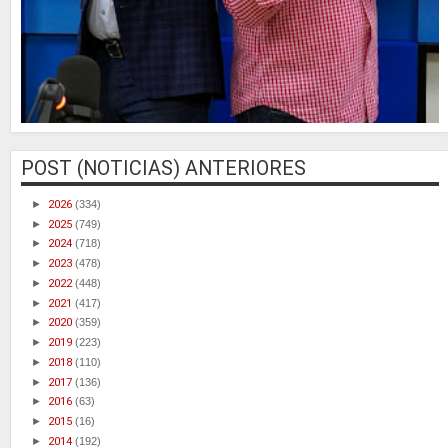
POST (NOTICIAS) ANTERIORES
►
2026
(334)
►
2025
(749)
►
2024
(718)
►
2023
(478)
►
2022
(448)
►
2021
(417)
►
2020
(359)
►
2019
(223)
►
2018
(110)
►
2017
(136)
►
2016
(63)
►
2015
(16)
►
2014
(192)