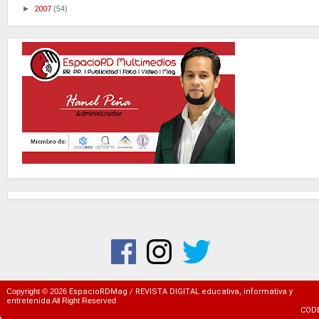
►
2007
(54)
Copyright ©
2026
EspacioRDMag / REVISTA DIGITAL educativa, informativa y
entretenida
All Right Reserved
COD