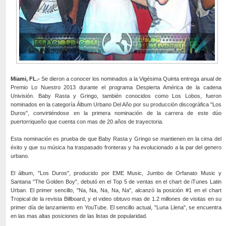
Miami, FL.-
Se dieron a conocer los nominados a la Vigésima Quinta entrega anual de
Premio Lo Nuestro 2013 durante el programa Despierta América de la cadena
Univisión. Baby Rasta y Gringo, también conocidos como Los Lobos, fueron
nominados en la categoría Álbum Urbano Del Año por su producción discográfica "Los
Duros", convirtiéndose en la primera nominación de la carrera de este dúo
puertorriqueño que cuenta con mas de 20 años de trayectoria.
Esta nominación es prueba de que Baby Rasta y Gringo se mantienen en la cima del
éxito y que su música ha traspasado fronteras y ha evolucionado a la par del genero
urbano.
El álbum, "Los Duros", producido por EME Music, Jumbo de Orfanato Music y
Santana "The Golden Boy", debutó en el Top 5 de ventas en el chart de iTunes Latin
Urban. El primer sencillo, "Na, Na, Na, Na, Na", alcanzó la posición #1 en el chart
Tropical de la revista Billboard, y el video obtuvo mas de 1.2 millones de visitas en su
primer día de lanzamiento en YouTube. El sencillo actual, "Luna Llena", se encuentra
en las mas altas posiciones de las listas de popularidad.