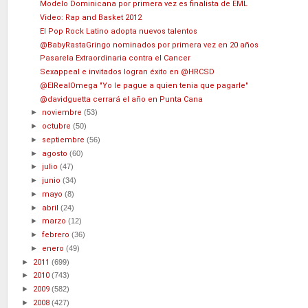
Modelo Dominicana por primera vez es finalista de EML
Video: Rap and Basket 2012
El Pop Rock Latino adopta nuevos talentos
@BabyRastaGringo nominados por primera vez en 20 años
Pasarela Extraordinaria contra el Cancer
Sexappeal e invitados logran éxito en @HRCSD
@ElRealOmega "Yo le pague a quien tenia que pagarle"
@davidguetta cerrará el año en Punta Cana
►
noviembre
(53)
►
octubre
(50)
►
septiembre
(56)
►
agosto
(60)
►
julio
(47)
►
junio
(34)
►
mayo
(8)
►
abril
(24)
►
marzo
(12)
►
febrero
(36)
►
enero
(49)
►
2011
(699)
►
2010
(743)
►
2009
(582)
►
2008
(427)