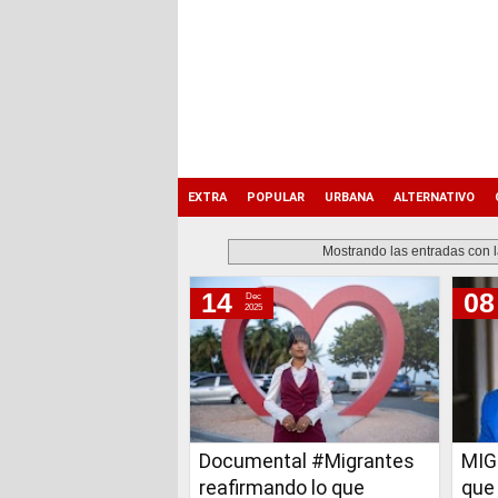
EXTRA
POPULAR
URBANA
ALTERNATIVO
Mostrando las entradas con 
14
08
Dec
domingo, 14 de diciembre de 2025
2025
viernes, 8 de agosto de 2025
miércoles, 24 de abril de 2019
viernes, 15 de marzo de 2013
Documental #Migrantes
MIG
reafirmando lo que
que