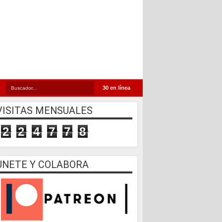
30 en línea
VISITAS MENSUALES
2
2
4
7
7
8
UNETE Y COLABORA