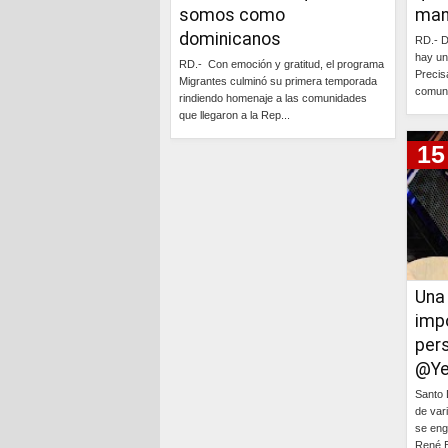
somos como
man
dominicanos
RD.- D
hay un
RD.- Con emoción y gratitud, el programa
Precis
Migrantes culminó su primera temporada
comuni
rindiendo homenaje a las comunidades
que llegaron a la Rep...
15
Continúa »
Una
imp
per
@Ye
Santo 
de var
se eng
René B