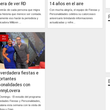
era de ver RD
14 años en el aire
etrás de cada persona que migra
Con mucha alegría, el equipo de Fiestas y
a historia que merece ser contada.
Personalidades celebra su catorceavo
amente eso harán la periodista y
aniversario brindando informaciones
cadora Millizen ...
actualizadas y refre...
Continúa »
Continúa »
Mar
2013
 verdadera fiestas e
ortantes
sonalidades con
nnyLovera
Domingo.- El estudio del programa
iedades Fiestas y Personalidades,
alana esta semana con la visita de
rea y Gian...