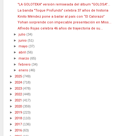
"LA GOLOTEKA" versión remixeada del álbum "GOLOSA"...
La banda "Toque Profundo" celebra 37 años de historia
Kinito Méndez pone a bailar al país con “El Calorazo”
Yohan sorprende con impecable presentación en Miss...
Alfredo Rojas celebra 46 años de trayectoria de su...
►
julio
(34)
►
junio
(51)
►
mayo
(37)
►
abril
(56)
►
marzo
(65)
►
febrero
(34)
►
enero
(46)
►
2025
(749)
►
2024
(718)
►
2023
(478)
►
2022
(448)
►
2021
(417)
►
2020
(359)
►
2019
(223)
►
2018
(110)
►
2017
(136)
►
2016
(63)