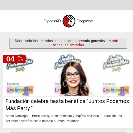
Mostrando las entradas con la etiqueta
ircania gonzalez
.
Mostrar
todas las entradas
04
Mar
lunes, 4 de marzo de 2019
2019
Fundación celebra fiesta benéfica “Juntos Podemos
Más Party “
Santo Domingo. – Entre bailes, buen ambiente y espíritu solidario, Fundación Los
Arturitos celebró la fiesta bailable “Juntos Podemos...
Continúa »