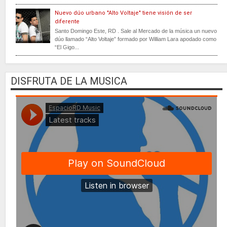
Nuevo dúo urbano "Alto Voltaje" tiene visión de ser
diferente
Santo Domingo Este, RD . Sale al Mercado de la música un nuevo
dúo llamado “Alto Voltaje” formado por William Lara apodado como
“El Gigo...
DISFRUTA DE LA MUSICA