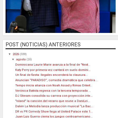
POST (NOTICIAS) ANTERIORES
▼
2026
(339)
▼
agosto
(16)
Dominicana Laurie Marie avanza a la final de "Next...
Katy Perry por primera vez cantará en suelo domini...
Un final de fiesta: Ilegales encenderá la clausura...
Anuncian “PARADISO”, comedia dramática que celebra...
Tempo inicia alianza con Noah Assad y Rimas Entert...
Verónica Batista regresa con la tercera temporada ...
DJ Stream consolida su carrera con proyección inte...
"Island" la canción del verano que reune a DaniLei...
Dalvin La Melodía lanza producción musical “La Bac...
DR vs PR Comedy Show llega al United Palace este 1...
Juan Luis Guerra cierra los juegos centroamericano...