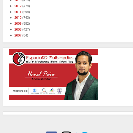
►
2013
(473)
►
2012
(479)
►
2011
(699)
►
2010
(743)
►
2009
(582)
►
2008
(427)
►
2007
(54)