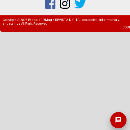
Copyright ©
2026
EspacioRDMag / REVISTA DIGITAL educativa, informativa y
entretenida
All Right Reserved
COD
message