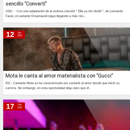
sencillo “Convertí”
USA. - Con una adaptación de la exitosa canción “ Ella ya me olvidó ”, de Leonardo
Favio, el cantante Dreamaveli sigue llegando a más rinc...
Continúa »
12
Apr
2022
Mota le canta al amor materialista con “Gucci”
RD.- Cantante Mota se ha caracterizado por cantarle al amor desde que inició su
carrera. Sin embargo, en esta oportunidad deja claro que el...
Continúa »
17
Feb
2022