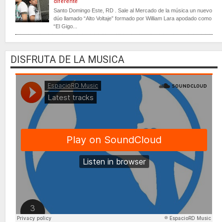
diferente
Santo Domingo Este, RD . Sale al Mercado de la música un nuevo
dúo llamado “Alto Voltaje” formado por William Lara apodado como
“El Gigo...
DISFRUTA DE LA MUSICA