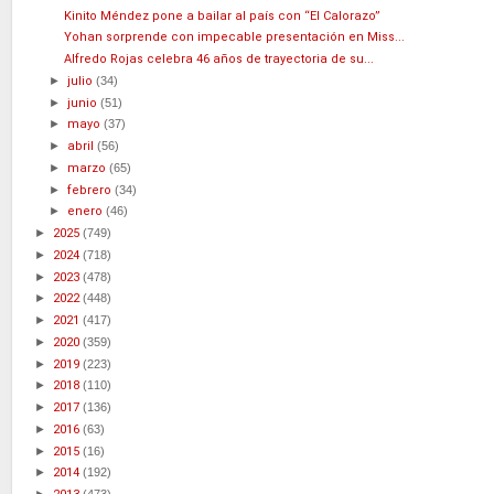
Kinito Méndez pone a bailar al país con “El Calorazo”
Yohan sorprende con impecable presentación en Miss...
Alfredo Rojas celebra 46 años de trayectoria de su...
►
julio
(34)
►
junio
(51)
►
mayo
(37)
►
abril
(56)
►
marzo
(65)
►
febrero
(34)
►
enero
(46)
►
2025
(749)
►
2024
(718)
►
2023
(478)
►
2022
(448)
►
2021
(417)
►
2020
(359)
►
2019
(223)
►
2018
(110)
►
2017
(136)
►
2016
(63)
►
2015
(16)
►
2014
(192)