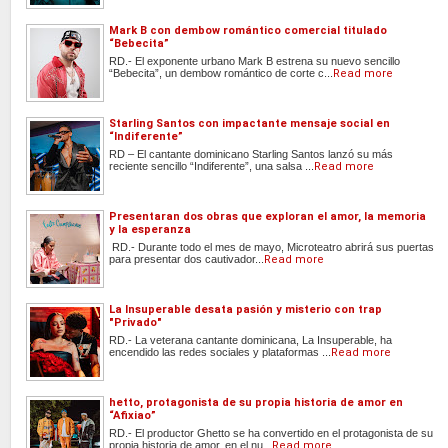
Mark B con dembow romántico comercial titulado
“Bebecita”
RD.- El exponente urbano Mark B estrena su nuevo sencillo
“Bebecita”, un dembow romántico de corte c...
Read more
Starling Santos con impactante mensaje social en
“Indiferente”
RD – El cantante dominicano Starling Santos lanzó su más
reciente sencillo “Indiferente”, una salsa ...
Read more
Presentaran dos obras que exploran el amor, la memoria
y la esperanza
RD.- Durante todo el mes de mayo, Microteatro abrirá sus puertas
para presentar dos cautivador...
Read more
La Insuperable desata pasión y misterio con trap
"Privado"
RD.- La veterana cantante dominicana, La Insuperable, ha
encendido las redes sociales y plataformas ...
Read more
hetto, protagonista de su propia historia de amor en
“Afixiao”
RD.- El productor Ghetto se ha convertido en el protagonista de su
propia historia de amor, en el nu...
Read more