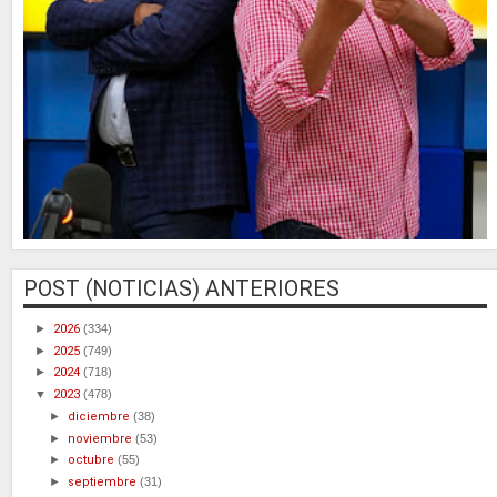
POST (NOTICIAS) ANTERIORES
►
2026
(334)
►
2025
(749)
►
2024
(718)
▼
2023
(478)
►
diciembre
(38)
►
noviembre
(53)
►
octubre
(55)
►
septiembre
(31)