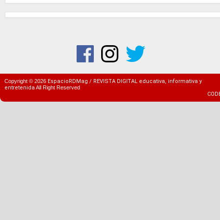
Copyright ©
2026
EspacioRDMag / REVISTA DIGITAL educativa, informativa y
entretenida
All Right Reserved
COD