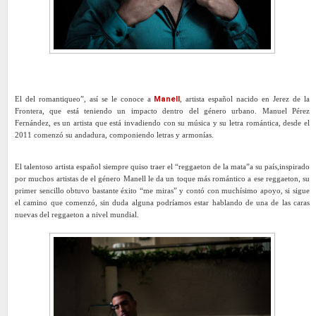
El del romantiqueo”, así se le conoce a
Manell
, artista español nacido en Jerez de la
Frontera, que está teniendo un impacto dentro del género urbano. Manuel Pérez
Fernández, es un artista que está invadiendo con su música y su letra romántica, desde el
2011 comenzó su andadura, componiendo letras y armonías.
El talentoso artista español siempre quiso traer el “reggaeton de la mata”a su país,inspirado
por muchos artistas de el género Manell le da un toque más romántico a ese reggaeton, su
primer sencillo obtuvo bastante éxito “me miras” y contó con muchísimo apoyo, si sigue
el camino que comenzó, sin duda alguna podríamos estar hablando de una de las caras
nuevas del reggaeton a nivel mundial.