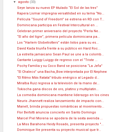
▼
agosto
(33)
Seye lanza su nuevo EP titulado “El Sol de las tres”
Rapera Lismar impregna versatilidad en su tema “No...
Película “Sound of Freedom” se estrena en RD con T...
Dominicana participa en Festival Intercultural en ...
Celebran primer aniversario del proyecto "Perla Ne...
“El año del tigre”, primera película dominicana pa...
Los “Harlem Globetrotters” están listos para su es...
David Kada triunfa frente a su público en Hard Roc...
La estrella jamaicano Sean Paul se une a la colomb...
Cantante Luiggy Luiggy de regreso con el “Triste ...
Pochy Familia y su Coco Band se posiciona “La Jefa”
“El Chaleco” una Bacha_Bow interpretada por El Nephew
"El Ritmo Más Ratata" tributo enérgico al Legado d...
Miralba Ruiz regresa a la televisión de la mano de...
Tokischa gana discos de oro, platino y multiplatin...
La comedia dominicana mantiene liderazgo en los cines
Neuris Jhannett realiza lanzamiento de impacto con...
Manell, brinda propuestas románticas al movimiento...
Flor Bertotti anuncia concierto en Santo Domingo
Marcel Piel Morena se apodera de la sexta avenida ...
La Miss Barahona Heidy Rosado, presenta proyecto "...
Dominique Ilie presenta su proyecto musical que tr...