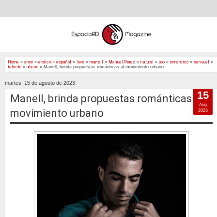
Home
»
amor
»
erotico
»
español
»
love
»
manell
»
Manuel Perez
»
natural
»
pop
»
romantico
»
sensual
»
talento
»
urbano
»
Manell, brinda propuestas románticas al movimiento urbano
martes, 15 de agosto de 2023
15
Manell, brinda propuestas románticas al
Aug
movimiento urbano
2023