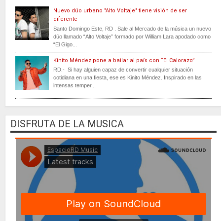
Nuevo dúo urbano "Alto Voltaje" tiene visión de ser
diferente
Santo Domingo Este, RD . Sale al Mercado de la música un nuevo
dúo llamado “Alto Voltaje” formado por William Lara apodado como
“El Gigo...
Kinito Méndez pone a bailar al país con “El Calorazo”
RD.- Si hay alguien capaz de convertir cualquier situación
cotidiana en una fiesta, ese es Kinito Méndez. Inspirado en las
intensas temper...
DISFRUTA DE LA MUSICA