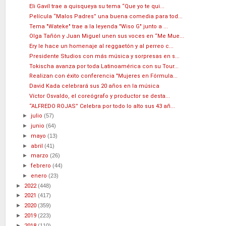
Eli Gavíl trae a quisqueya su tema “Que yo te qui...
Película “Malos Padres” una buena comedia para tod...
Tema "Wateke" trae a la leyenda "Wiso G" junto a ...
Olga Tañón y Juan Miguel unen sus voces en “Me Mue...
Ery le hace un homenaje al reggaetón y al perreo c...
Presidente Studios con más música y sorpresas en s...
Tokischa avanza por toda Latinoamérica con su Tour...
Realizan con éxito conferencia "Mujeres en Fórmula...
David Kada celebrará sus 20 años en la música
Víctor Osvaldo, el coreógrafo y productor se desta...
“ALFREDO ROJAS” Celebra por todo lo alto sus 43 añ...
►
julio
(57)
►
junio
(64)
►
mayo
(13)
►
abril
(41)
►
marzo
(26)
►
febrero
(44)
►
enero
(23)
►
2022
(448)
►
2021
(417)
►
2020
(359)
►
2019
(223)
►
2018
(110)