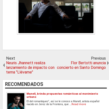
Next
Previous
Neuris Jhannett realiza
Flor Bertotti anuncia
lanzamiento de impacto con
concierto en Santo Domingo
tema "Llévame"
RECOMENDADOS
Manell, brinda propuestas románticas al movimiento
urbano
El del romantiqueo”, así se le conoce a Manell, artista español
nacido en Jerez de la Frontera, que ...
Read more