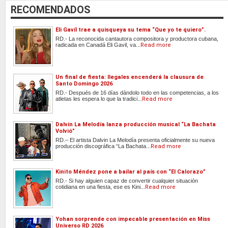
RECOMENDADOS
Eli Gavíl trae a quisqueya su tema “Que yo te quiero”.
RD.- La reconocida cantautora compositora y productora cubana,
radicada en Canadá Eli Gavil, va...
Read more
Un final de fiesta: Ilegales encenderá la clausura de
Santo Domingo 2026
RD.- Después de 16 días dándolo todo en las competencias, a los
atletas les espera lo que la tradici...
Read more
Dalvin La Melodía lanza producción musical “La Bachata
Volvió”
RD.– El artista Dalvin La Melodía presenta oficialmente su nueva
producción discográfica “La Bachata...
Read more
Kinito Méndez pone a bailar al país con “El Calorazo”
RD.- Si hay alguien capaz de convertir cualquier situación
cotidiana en una fiesta, ese es Kini...
Read more
Yohan sorprende con impecable presentación en Miss
Universo RD 2026