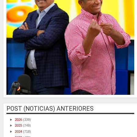
POST (NOTICIAS) ANTERIORES
►
2026
(339)
►
2025
(749)
►
2024
(718)