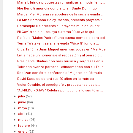
Manell, brinda propuestas románticas al movimiento...
Flor Bertotti anuncia concierto en Santo Domingo
Marcel Piel Morena se apodera de la sexta avenida ...
La Miss Barahona Heidy Rosado, presenta proyecto "...
Dominique Ilie presenta su proyecto musical que tr...
Eli Gavíl trae a quisqueya su tema “Que yo te qui...
Película “Malos Padres” una buena comedia para tod...
Tema "Wateke" trae a la leyenda "Wiso G" junto a ...
Olga Tañón y Juan Miguel unen sus voces en “Me Mue...
Ery le hace un homenaje al reggaetón y al perreo c...
Presidente Studios con más música y sorpresas en s...
Tokischa avanza por toda Latinoamérica con su Tour...
Realizan con éxito conferencia "Mujeres en Fórmula...
David Kada celebrará sus 20 años en la música
Víctor Osvaldo, el coreógrafo y productor se desta...
“ALFREDO ROJAS” Celebra por todo lo alto sus 43 añ...
►
julio
(57)
►
junio
(64)
►
mayo
(13)
►
abril
(41)
►
marzo
(26)
►
febrero
(44)
►
enero
(23)