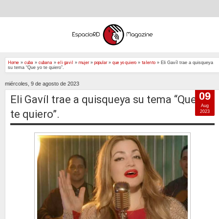
Home
»
cuba
»
cubana
»
eli gavil
»
mujer
»
popular
»
que yo quiero
»
talento
»
Eli Gavíl trae a quisqueya
su tema “Que yo te quiero”.
miércoles, 9 de agosto de 2023
09
Eli Gavíl trae a quisqueya su tema “Que yo
Aug
te quiero”.
2023