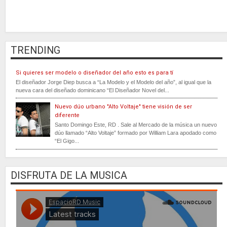
TRENDING
Si quieres ser modelo o diseñador del año esto es para tí
El diseñador Jorge Diep busca a “La Modelo y el Modelo del año”, al igual que la
nueva cara del diseñado dominicano “El Diseñador Novel del...
Nuevo dúo urbano "Alto Voltaje" tiene visión de ser
diferente
Santo Domingo Este, RD . Sale al Mercado de la música un nuevo
dúo llamado “Alto Voltaje” formado por William Lara apodado como
“El Gigo...
DISFRUTA DE LA MUSICA