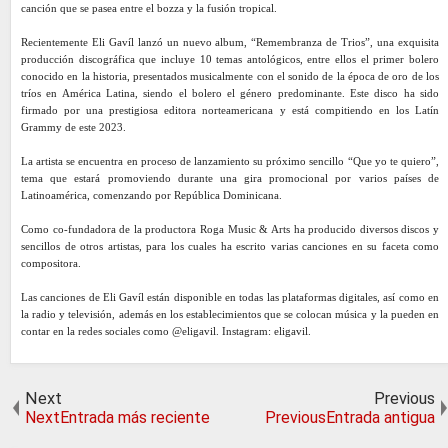
canción que se pasea entre el bozza y la fusión tropical.
Recientemente Eli Gavíl lanzó un nuevo album, “Remembranza de Trios”, una exquisita
producción discográfica que incluye 10 temas antológicos, entre ellos el primer bolero
conocido en la historia, presentados musicalmente con el sonido de la época de oro de los
tríos en América Latina, siendo el bolero el género predominante. Este disco ha sido
firmado por una prestigiosa editora norteamericana y está compitiendo en los Latín
Grammy de este 2023.
La artista se encuentra en proceso de lanzamiento su próximo sencillo “Que yo te quiero”,
tema que estará promoviendo durante una gira promocional por varios países de
Latinoamérica, comenzando por República Dominicana.
Como co-fundadora de la productora Roga Music & Arts ha producido diversos discos y
sencillos de otros artistas, para los cuales ha escrito varias canciones en su faceta como
compositora.
Las canciones de Eli Gavíl están disponible en todas las plataformas digitales, así como en
la radio y televisión, además en los establecimientos que se colocan música y la pueden en
contar en la redes sociales como @eligavil. Instagram: eligavil.
Next
Previous
NextEntrada más reciente
PreviousEntrada antigua