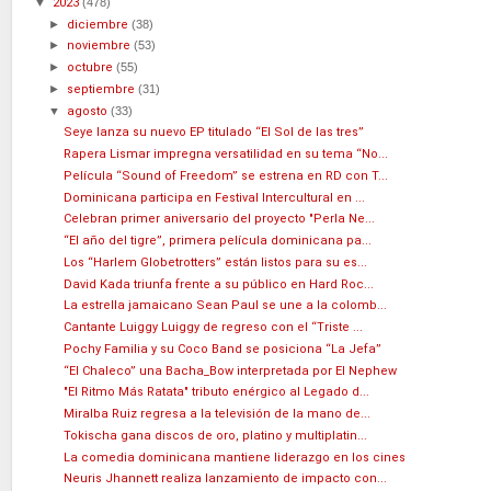
▼
2023
(478)
►
diciembre
(38)
►
noviembre
(53)
►
octubre
(55)
►
septiembre
(31)
▼
agosto
(33)
Seye lanza su nuevo EP titulado “El Sol de las tres”
Rapera Lismar impregna versatilidad en su tema “No...
Película “Sound of Freedom” se estrena en RD con T...
Dominicana participa en Festival Intercultural en ...
Celebran primer aniversario del proyecto "Perla Ne...
“El año del tigre”, primera película dominicana pa...
Los “Harlem Globetrotters” están listos para su es...
David Kada triunfa frente a su público en Hard Roc...
La estrella jamaicano Sean Paul se une a la colomb...
Cantante Luiggy Luiggy de regreso con el “Triste ...
Pochy Familia y su Coco Band se posiciona “La Jefa”
“El Chaleco” una Bacha_Bow interpretada por El Nephew
"El Ritmo Más Ratata" tributo enérgico al Legado d...
Miralba Ruiz regresa a la televisión de la mano de...
Tokischa gana discos de oro, platino y multiplatin...
La comedia dominicana mantiene liderazgo en los cines
Neuris Jhannett realiza lanzamiento de impacto con...