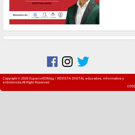
Copyright ©
2026
EspacioRDMag / REVISTA DIGITAL educativa, informativa y
entretenida
All Right Reserved
COD