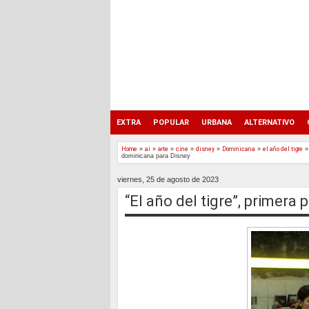
EXTRA
POPULAR
URBANA
ALTERNATIVO
Home
»
ai
»
arte
»
cine
»
disney
»
Dominicana
»
el año del tigre
dominicana para Disney
viernes, 25 de agosto de 2023
“El año del tigre”, primera