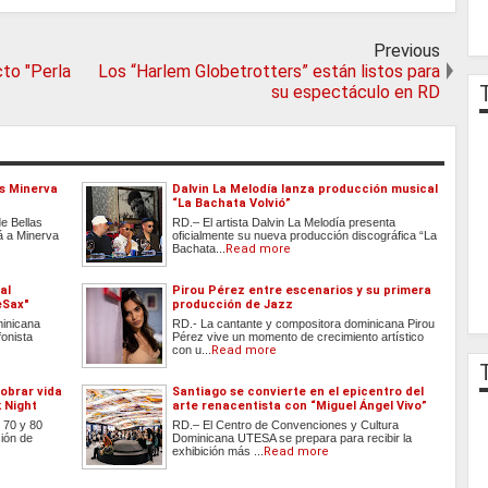
Previous
cto "Perla
Los “Harlem Globetrotters” están listos para
su espectáculo en RD
s Minerva
Dalvin La Melodía lanza producción musical
“La Bachata Volvió”
e Bellas
RD.– El artista Dalvin La Melodía presenta
á a Minerva
oficialmente su nueva producción discográfica “La
Bachata...
Read more
al
Pirou Pérez entre escenarios y su primera
eSax"
producción de Jazz
minicana
RD.- La cantante y compositora dominicana Pirou
onista
Pérez vive un momento de crecimiento artístico
con u...
Read more
cobrar vida
Santiago se convierte en el epicentro del
 Night
arte renacentista con “Miguel Ángel Vivo”
 70 y 80
RD.– El Centro de Convenciones y Cultura
ción de
Dominicana UTESA se prepara para recibir la
exhibición más ...
Read more