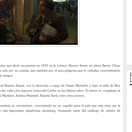
 chino que abrió sus puertas en 1920 en la icónica -Doyers Street- en pleno Barrio Chino
 solo por su comida, sino también por el aura peligrosa que lo rodeaba, convirtiéndolo
e riesgos.
 José Ramón Alamá, con la dirección a cargo de Yasser Michelén y bajo el sello de Bou
dar vida a los mayores éxitos del Caribe en los últimos años. El elenco lo completan la
si Martínez, Andrea Pimentel, Pamela Sued, entre otros actores.
continúa su crecimiento, convirtiendo en un orgullo para el país que esta cinta sea la
 esta importante plataforma streaming, formando parte del catálogo de cientos de