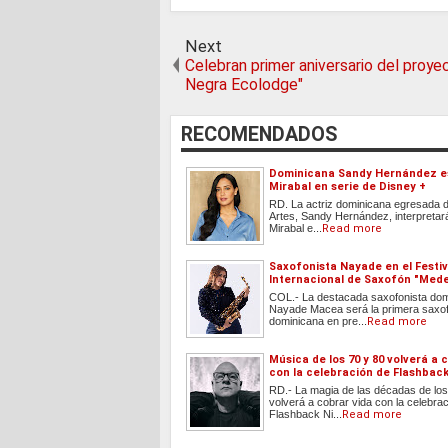
Next
Celebran primer aniversario del proye
Negra Ecolodge"
RECOMENDADOS
Dominicana Sandy Hernández e
Mirabal en serie de Disney +
RD. La actriz dominicana egresada d
Artes, Sandy Hernández, interpretar
Mirabal e...
Read more
Saxofonista Nayade en el Festiv
Internacional de Saxofón "Med
COL.- La destacada saxofonista do
Nayade Macea será la primera saxof
dominicana en pre...
Read more
Música de los 70 y 80 volverá a 
con la celebración de Flashback
RD.- La magia de las décadas de los
volverá a cobrar vida con la celebra
Flashback Ni...
Read more