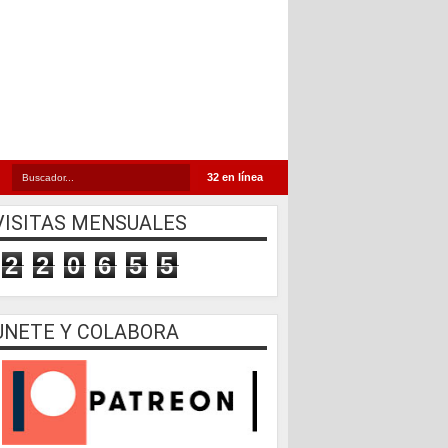
32 en línea
VISITAS MENSUALES
2
2
0
6
5
5
UNETE Y COLABORA