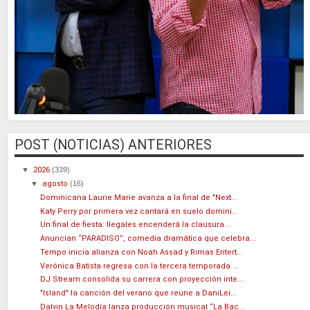
POST (NOTICIAS) ANTERIORES
▼
2026
(339)
▼
agosto
(16)
Dominicana Laurie Marie avanza a la final de "Next...
Katy Perry por primera vez cantará en suelo domini...
Un final de fiesta: Ilegales encenderá la clausura...
Anuncian “PARADISO”, comedia dramática que celebra...
Tempo inicia alianza con Noah Assad y Rimas Entert...
Verónica Batista regresa con la tercera temporada ...
DJ Stream consolida su carrera con proyección inte...
"Island" la canción del verano que reune a DaniLei...
Dalvin La Melodía lanza producción musical “La Bac...