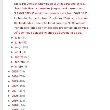
DR vs PR Comedy Show llega al United Palace este 1...
Juan Luis Guerra cierra los juegos centroamericano...
"LA GOLOTEKA" versión remixeada del álbum "GOLOSA"...
La banda "Toque Profundo" celebra 37 años de historia
Kinito Méndez pone a bailar al país con “El Calorazo”
Yohan sorprende con impecable presentación en Miss...
Alfredo Rojas celebra 46 años de trayectoria de su...
►
julio
(34)
►
junio
(51)
►
mayo
(37)
►
abril
(56)
►
marzo
(65)
►
febrero
(34)
►
enero
(46)
►
2025
(749)
►
2024
(718)
►
2023
(478)
►
2022
(448)
►
2021
(417)
►
2020
(359)
►
2019
(223)
►
2018
(110)