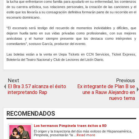
la lucha que enfrentaron como familia para ayudarlo en su enfermedad, los comienzos
de su carrera artística, sus relaciones personales, la creación de las canciones y el
estilo que los llevaría a su consagración definitiva formarán parte de su recorrido en el
escenario dominicano.
“El escenario será testigo del recuerdo de momentos inolvidables y difíciles, que
dejaron huella tanto en sus vidas privadas como profesionales, con sus mejores
anécdotas y el humor siempre presente que los destaca como intérpretes y
comediantes”, sostuvo García, productor del evento.
Las boletas están a la venta en Uepa Tickets en CCN Servicios, Ticket Express,
Boletería del Teatro Nacional y Club de Lectores del Listín Diario.
Next
Previous
El Bra 3.57 alcanza el éxito
Ex integrante de Plan B se
interpretando Rap
une a Rauw Alejandro en
nuevo tema
RECOMENDADOS
Los hermanos Pimpinela traen éxitos a RD
El origen y la trayectoria del dúo más exitoso de Hispanoamérica,
Pimpinela, presentarán “la ...
Read more