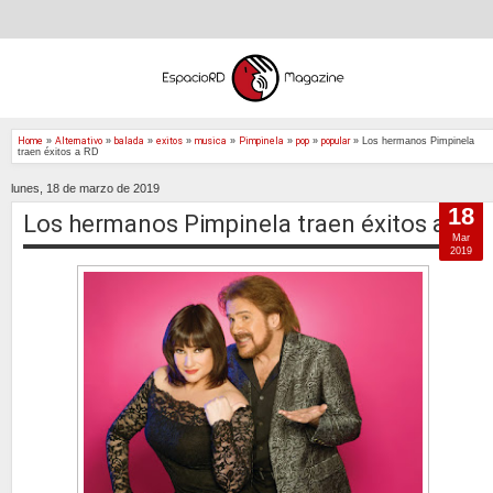
Home
»
Alternativo
»
balada
»
exitos
»
musica
»
Pimpinela
»
pop
»
popular
»
Los hermanos Pimpinela
traen éxitos a RD
lunes, 18 de marzo de 2019
18
Los hermanos Pimpinela traen éxitos a RD
Mar
2019