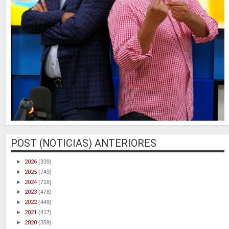
POST (NOTICIAS) ANTERIORES
►
2026
(339)
►
2025
(749)
►
2024
(718)
►
2023
(478)
►
2022
(448)
►
2021
(417)
►
2020
(359)