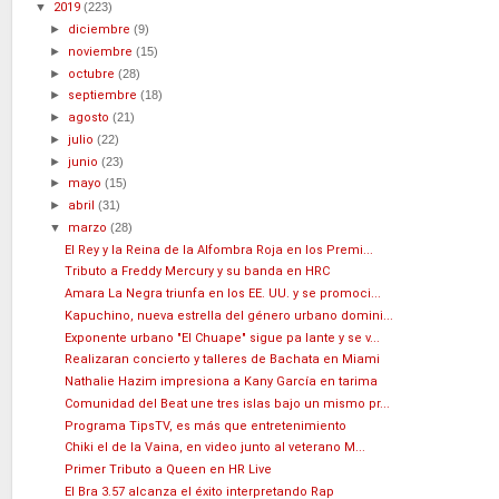
▼
2019
(223)
►
diciembre
(9)
►
noviembre
(15)
►
octubre
(28)
►
septiembre
(18)
►
agosto
(21)
►
julio
(22)
►
junio
(23)
►
mayo
(15)
►
abril
(31)
▼
marzo
(28)
El Rey y la Reina de la Alfombra Roja en los Premi...
Tributo a Freddy Mercury y su banda en HRC
Amara La Negra triunfa en los EE. UU. y se promoci...
Kapuchino, nueva estrella del género urbano domini...
Exponente urbano "El Chuape" sigue pa lante y se v...
Realizaran concierto y talleres de Bachata en Miami
Nathalie Hazim impresiona a Kany García en tarima
Comunidad del Beat une tres islas bajo un mismo pr...
Programa TipsTV, es más que entretenimiento
Chiki el de la Vaina, en video junto al veterano M...
Primer Tributo a Queen en HR Live
El Bra 3.57 alcanza el éxito interpretando Rap