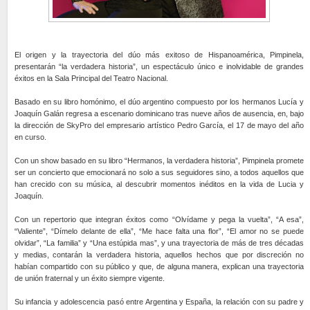
El origen y la trayectoria del dúo más exitoso de Hispanoamérica, Pimpinela,
presentarán “la verdadera historia”, un espectáculo único e inolvidable de grandes
éxitos en la Sala Principal del Teatro Nacional.
Basado en su libro homónimo, el dúo argentino compuesto por los hermanos Lucía y
Joaquín Galán regresa a escenario dominicano tras nueve años de ausencia, en, bajo
la dirección de SkyPro del empresario artístico Pedro García, el 17 de mayo del año
en curso.
Con un show basado en su libro “Hermanos, la verdadera historia”, Pimpinela promete
ser un concierto que emocionará no solo a sus seguidores sino, a todos aquellos que
han crecido con su música, al descubrir momentos inéditos en la vida de Lucia y
Joaquín.
Con un repertorio que integran éxitos como “Olvídame y pega la vuelta”, “A esa”,
“Valiente”, “Dímelo delante de ella”, “Me hace falta una flor”, “El amor no se puede
olvidar”, “La familia” y “Una estúpida mas”, y una trayectoria de más de tres décadas
y medias, contarán la verdadera historia, aquellos hechos que por discreción no
habían compartido con su público y que, de alguna manera, explican una trayectoria
de unión fraternal y un éxito siempre vigente.
Su infancia y adolescencia pasó entre Argentina y España, la relación con su padre y