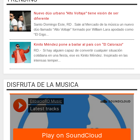
Nuevo dúo urbano "Alto Voltaje" tiene visión de ser
diferente
Santo Domingo Este, RD . Sale al Mercado de la música un nuevo
dúo llamado “Alto Voltaje” formado por William Lara apodado como
“El Gigo...
Kinito Méndez pone a bailar al país con “El Calorazo”
RD.- Si hay alguien capaz de convertir cualquier situación
cotidiana en una fiesta, ese es Kinito Méndez. Inspirado en las
intensas temper...
DISFRUTA DE LA MUSICA