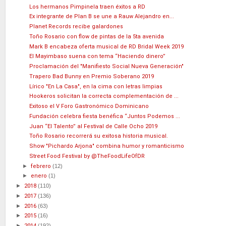
Los hermanos Pimpinela traen éxitos a RD
Ex integrante de Plan B se une a Rauw Alejandro en...
Planet Records recibe galardones
Toño Rosario con flow de pintas de la 5ta avenida
Mark B encabeza oferta musical de RD Bridal Week 2019
El Mayimbaso suena con tema “Haciendo dinero”
Proclamación del "Manifiesto Social Nueva Generación"
Trapero Bad Bunny en Premio Soberano 2019
Lírico "En La Casa", en la cima con letras limpias
Hookeros solicitan la correcta complementación de ...
Exitoso el V Foro Gastronómico Dominicano
Fundación celebra fiesta benéfica “Juntos Podemos ...
Juan “El Talento” al Festival de Calle Ocho 2019
Toño Rosario recorrerá su exitosa historia musical.
Show "Pichardo Arjona" combina humor y romanticismo
Street Food Festival by @TheFoodLifeOfDR
►
febrero
(12)
►
enero
(1)
►
2018
(110)
►
2017
(136)
►
2016
(63)
►
2015
(16)
►
2014
(192)