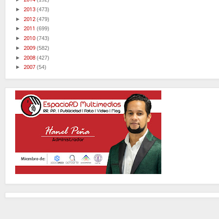
►
2013
(473)
►
2012
(479)
►
2011
(699)
►
2010
(743)
►
2009
(582)
►
2008
(427)
►
2007
(54)