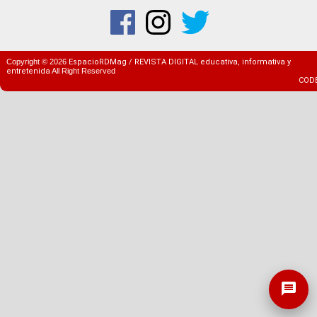
Copyright ©
2026
EspacioRDMag / REVISTA DIGITAL educativa, informativa y
entretenida
All Right Reserved
COD
message