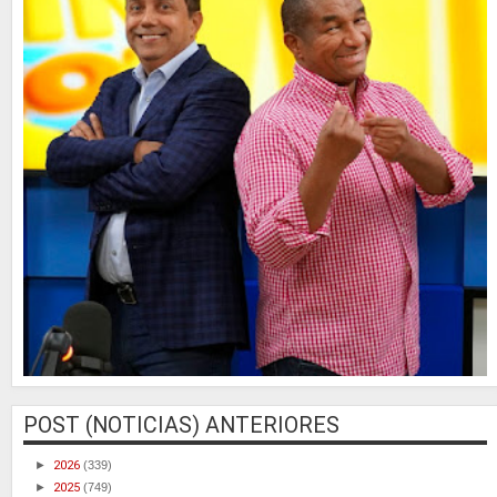
POST (NOTICIAS) ANTERIORES
►
2026
(339)
►
2025
(749)