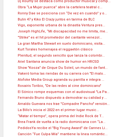
Dj Roumy se destaca como productor musical y comp...
Obra “La Mujer puerca” abre la cartelera teatral c...
Ronny Dae se posiciona con “De vez en cuando” y o...
Bulin 47 y Kiko El Crazy juntos en tarima de BLC
Vigo, exponente urbana de la dinastía Ventura pres...
Joseph HighLife, “Mi discapacidad no me limita, me...
"Strike" es el hit prometedor del cantante venezol...
La gran Martha Stewart en suelo dominicano, visita...
Kurt Torales homenajea el reggaetón clásico
Plenitud, el segundo sencillo que lanza la colombi...
Ariel Santana anuncia show de humor en HRCSD
Show "Kooza" de Cirque Du Soleil, un mundo de fant...
Vakeró toma las riendas de su carrera con "El malo...
Alofoke Media Group agranda su parrilla e integra ...
Rosairis Toribio, "De las redes al cine dominicano"
El Sónico rompe esquemas con el audiovisual "La Pa...
Fernando Bruno dispuesto a demostrar su calidad y ...
Arnaldo Guevara nos trae "Compadre Pancho" versión...
La Billo’s inicia el 2022 en el primer lugar music...
“Matar el tiempo”, opera prima del Indie Rock de T...
Brea Frank de vuelta a la radio dominicana con “La...
PedidosYa recibe el "Big Young Award" de Cannes Li...
Canción “Fue Culpa Mía” mantiene la linea romántic...