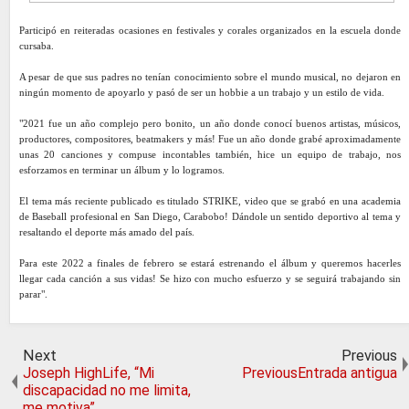
Participó en reiteradas ocasiones en festivales y corales organizados en la escuela donde
cursaba.
A pesar de que sus padres no tenían conocimiento sobre el mundo musical, no dejaron en
ningún momento de apoyarlo y pasó de ser un hobbie a un trabajo y un estilo de vida.
"2021 fue un año complejo pero bonito, un año donde conocí buenos artistas, músicos,
productores, compositores, beatmakers y más! Fue un año donde grabé aproximadamente
unas 20 canciones y compuse incontables también, hice un equipo de trabajo, nos
esforzamos en terminar un álbum y lo logramos.
El tema más reciente publicado es titulado STRIKE, video que se grabó en una academia
de Baseball profesional en San Diego, Carabobo! Dándole un sentido deportivo al tema y
resaltando el deporte más amado del país.
Para este 2022 a finales de febrero se estará estrenando el álbum y queremos hacerles
llegar cada canción a sus vidas! Se hizo con mucho esfuerzo y se seguirá trabajando sin
parar".
Next
Previous
Joseph HighLife, “Mi
PreviousEntrada antigua
discapacidad no me limita,
me motiva”