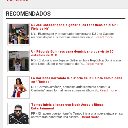
RECOMENDADOS
DJ Joe Catador pone a gozar a los fanáticos en el Citi
Field de NY
NY.- El animador y presentador dominicano DJ Joe Catador,
reconocido por sus mezclas musicales en to...
Read more
Un Récords Guinness para dominicano que visitó 30
estadios de MLB
RD.- El dominicano Jepssy Beltré arribó a República Dominicana
este lunes 15 por el Aeropuerto de Pu...
Read more
La Caribeña narrando la historia de la Pelota dominicana
en "“Beisbol”
RD. Carmen Jiménez, conocida artísticamente como "La
Caribeña" lanzó formalmente su nuevo álbum tit...
Read more
Tempo inicia alianza con Noah Assad y Rimas
Entertainment
PR.- El rapero puertorriqueño Tempo inicia una nueva etapa en su
carrera tras concretar una alianza ...
Read more