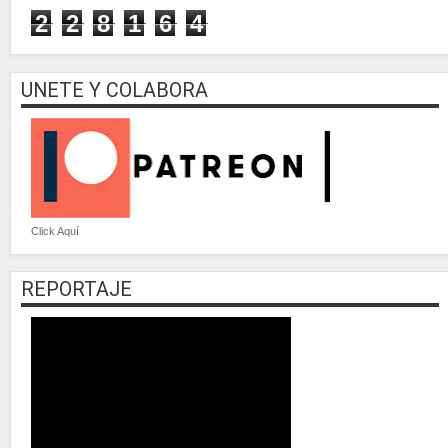
2
2
8
1
6
4
UNETE Y COLABORA
Click Aquí
REPORTAJE