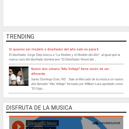
TRENDING
Si quieres ser modelo o diseñador del año esto es para tí
El diseñador Jorge Diep busca a “La Modelo y el Modelo del año”, al igual que la
nueva cara del diseñado dominicano “El Diseñador Novel del...
Nuevo dúo urbano "Alto Voltaje" tiene visión de ser
diferente
Santo Domingo Este, RD . Sale al Mercado de la música un nuevo
dúo llamado “Alto Voltaje” formado por William Lara apodado como
“El Gigo...
DISFRUTA DE LA MUSICA