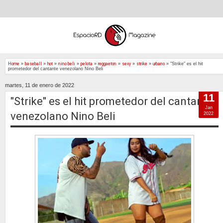
Home
»
baseball
»
hot
»
nino beli
»
pelota
»
reggaeton
»
sexy
»
strike
»
urbano
»
"Strike" es el hit
prometedor del cantante venezolano Nino Beli
martes, 11 de enero de 2022
11
"Strike" es el hit prometedor del cantante
Jan
venezolano Nino Beli
2022