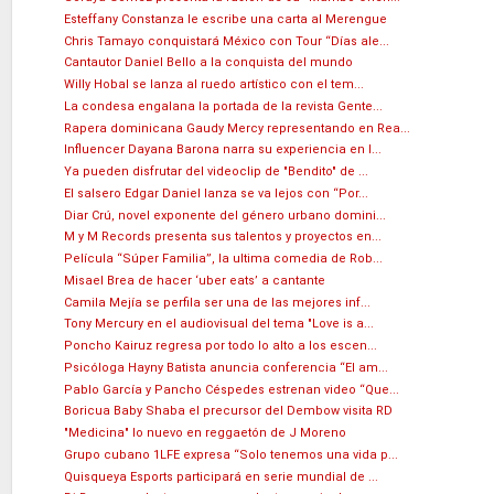
Esteffany Constanza le escribe una carta al Merengue
Chris Tamayo conquistará México con Tour “Días ale...
Cantautor Daniel Bello a la conquista del mundo
Willy Hobal se lanza al ruedo artístico con el tem...
La condesa engalana la portada de la revista Gente...
Rapera dominicana Gaudy Mercy representando en Rea...
Influencer Dayana Barona narra su experiencia en l...
Ya pueden disfrutar del videoclip de "Bendito" de ...
El salsero Edgar Daniel lanza se va lejos con “Por...
Diar Crú, novel exponente del género urbano domini...
M y M Records presenta sus talentos y proyectos en...
Película “Súper Familia”, la ultima comedia de Rob...
Misael Brea de hacer ‘uber eats’ a cantante
Camila Mejía se perfila ser una de las mejores inf...
Tony Mercury en el audiovisual del tema "Love is a...
Poncho Kairuz regresa por todo lo alto a los escen...
Psicóloga Hayny Batista anuncia conferencia “El am...
Pablo García y Pancho Céspedes estrenan video “Que...
Boricua Baby Shaba el precursor del Dembow visita RD
"Medicina" lo nuevo en reggaetón de J Moreno
Grupo cubano 1LFE expresa “Solo tenemos una vida p...
Quisqueya Esports participará en serie mundial de ...