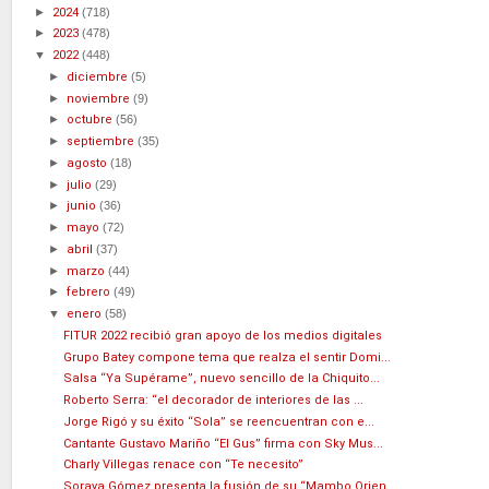
►
2024
(718)
►
2023
(478)
▼
2022
(448)
►
diciembre
(5)
►
noviembre
(9)
►
octubre
(56)
►
septiembre
(35)
►
agosto
(18)
►
julio
(29)
►
junio
(36)
►
mayo
(72)
►
abril
(37)
►
marzo
(44)
►
febrero
(49)
▼
enero
(58)
FITUR 2022 recibió gran apoyo de los medios digitales
Grupo Batey compone tema que realza el sentir Domi...
Salsa “Ya Supérame”, nuevo sencillo de la Chiquito...
Roberto Serra: “el decorador de interiores de las ...
Jorge Rigó y su éxito “Sola” se reencuentran con e...
Cantante Gustavo Mariño “El Gus” firma con Sky Mus...
Charly Villegas renace con “Te necesito”
Soraya Gómez presenta la fusión de su “Mambo Orien...