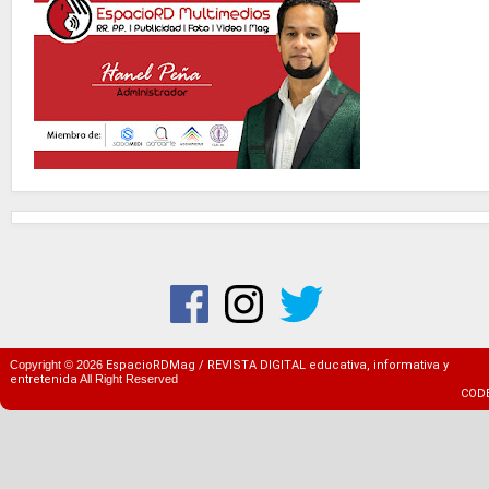
Copyright ©
2026
EspacioRDMag / REVISTA DIGITAL educativa, informativa y
entretenida
All Right Reserved
COD