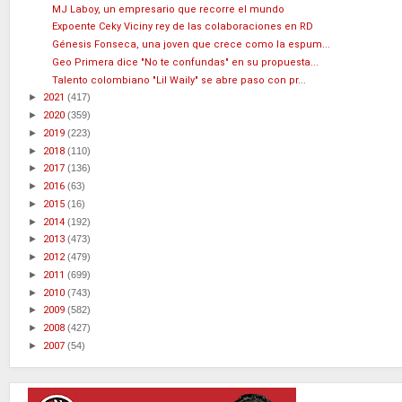
MJ Laboy, un empresario que recorre el mundo
Expoente Ceky Viciny rey de las colaboraciones en RD
Génesis Fonseca, una joven que crece como la espum...
Geo Primera dice "No te confundas" en su propuesta...
Talento colombiano "Lil Waily" se abre paso con pr...
►
2021
(417)
►
2020
(359)
►
2019
(223)
►
2018
(110)
►
2017
(136)
►
2016
(63)
►
2015
(16)
►
2014
(192)
►
2013
(473)
►
2012
(479)
►
2011
(699)
►
2010
(743)
►
2009
(582)
►
2008
(427)
►
2007
(54)