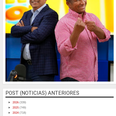
POST (NOTICIAS) ANTERIORES
►
2026
(339)
►
2025
(749)
►
2024
(718)