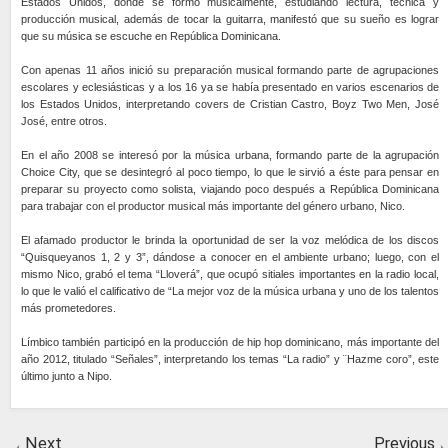
Estados Unidos, donde se formó musicalmente, estudiando lectura, técnica y
producción musical, además de tocar la guitarra, manifestó que su sueño es lograr
que su música se escuche en República Dominicana.
Con apenas 11 años inició su preparación musical formando parte de agrupaciones
escolares y eclesiásticas y a los 16 ya se había presentado en varios escenarios de
los Estados Unidos, interpretando covers de Cristian Castro, Boyz Two Men, José
José, entre otros.
En el año 2008 se interesó por la música urbana, formando parte de la agrupación
Choice City, que se desintegró al poco tiempo, lo que le sirvió a éste para pensar en
preparar su proyecto como solista, viajando poco después a República Dominicana
para trabajar con el productor musical más importante del género urbano, Nico.
El afamado productor le brinda la oportunidad de ser la voz melódica de los discos
“Quisqueyanos 1, 2 y 3”, dándose a conocer en el ambiente urbano; luego, con el
mismo Nico, grabó el tema “Lloverá”, que ocupó sitiales importantes en la radio local,
lo que le valió el calificativo de “La mejor voz de la música urbana y uno de los talentos
más prometedores.
Límbico también participó en la producción de hip hop dominicano, más importante del
año 2012, titulado “Señales”, interpretando los temas “La radio” y ¨Hazme coro”, este
último junto a Nipo.
Next
Previous