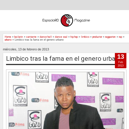
Home
»
bailarin
»
cantante
»
dance hall
»
dance soul
»
hip hop
»
limbico
»
productor
»
raggaeton
»
rap
»
urbano
»
Limbico tras la fama en el genero urbano
miércoles, 13 de febrero de 2013
13
Limbico tras la fama en el genero urbano
Feb
2013