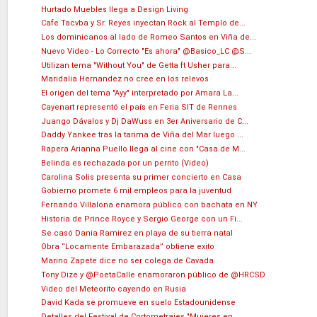
Hurtado Muebles llega a Design Living
Cafe Tacvba y Sr. Reyes inyectan Rock al Templo de...
Los dominicanos al lado de Romeo Santos en Viña de...
Nuevo Video - Lo Correcto "Es ahora" @Basico_LC @S...
Utilizan tema "Without You" de Getta ft Usher para...
Maridalia Hernandez no cree en los relevos
El origen del tema "Ayy" interpretado por Amara La...
Cayenart representó el país en Feria SIT de Rennes
Juango Dávalos y Dj DaWuss en 3er Aniversario de C...
Daddy Yankee tras la tarima de Viña del Mar luego ...
Rapera Arianna Puello llega al cine con "Casa de M...
Belinda es rechazada por un perrito (Video)
Carolina Solis presenta su primer concierto en Casa
Gobierno promete 6 mil empleos para la juventud
Fernando Villalona enamora público con bachata en NY
Historia de Prince Royce y Sergio George con un Fi...
Se casó Dania Ramirez en playa de su tierra natal
Obra “Locamente Embarazada” obtiene exito
Marino Zapete dice no ser colega de Cavada
Tony Dize y @PoetaCalle enamoraron público de @HRCSD
Video del Meteorito cayendo en Rusia
David Kada se promueve en suelo Estadounidense
Detalles del Festival de Cortometrajes "Mujeres en...