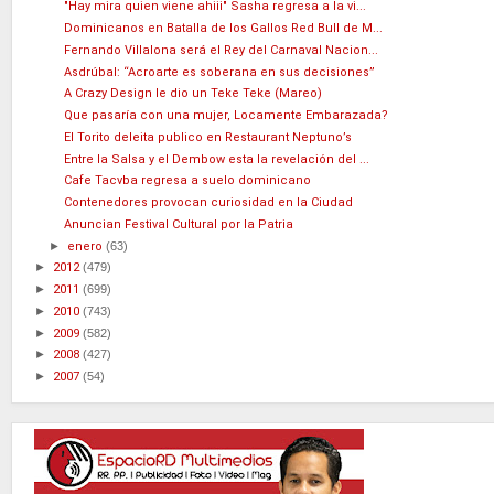
"Hay mira quien viene ahiii" Sasha regresa a la vi...
Dominicanos en Batalla de los Gallos Red Bull de M...
Fernando Villalona será el Rey del Carnaval Nacion...
Asdrúbal: “Acroarte es soberana en sus decisiones”
A Crazy Design le dio un Teke Teke (Mareo)
Que pasaría con una mujer, Locamente Embarazada?
El Torito deleita publico en Restaurant Neptuno’s
Entre la Salsa y el Dembow esta la revelación del ...
Cafe Tacvba regresa a suelo dominicano
Contenedores provocan curiosidad en la Ciudad
Anuncian Festival Cultural por la Patria
►
enero
(63)
►
2012
(479)
►
2011
(699)
►
2010
(743)
►
2009
(582)
►
2008
(427)
►
2007
(54)