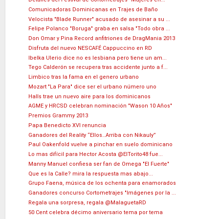
Comunicadoras Dominicanas en Trajes de Baño
Velocista "Blade Runner" acusado de asesinar a su ...
Felipe Polanco "Boruga" graba en salsa "Todo obra ...
Don Omar y Pina Record anfitriones de DragMania 2013
Disfruta del nuevo NESCAFÉ Cappuccino en RD
Ibelka Ulerio dice no es lesbiana pero tiene un am...
Tego Calderón se recupera tras accidente junto a f...
Limbico tras la fama en el genero urbano
Mozart "La Para" dice ser el urbano número uno
Halls trae un nuevo aire para los dominicanos
AGME y HRCSD celebran nominación "Wason 10 Años"
Premios Grammy 2013
Papa Benedicto XVI renuncia
Ganadores del Reality “Ellos…Arriba con Nikauly”
Paul Oakenfold vuelve a pinchar en suelo dominicano
Lo mas difícil para Hector Acosta @ElTorito48 fue...
Manny Manuel confiesa ser fan de Omega "El Fuerte"
Que es la Calle? mira la respuesta mas abajo...
Grupo Faena, música de los ochenta para enamorados
Ganadores concurso Cortometrajes "Imágenes por la ...
Regala una sorpresa, regala @MalaguetaRD
50 Cent celebra décimo aniversario tema por tema