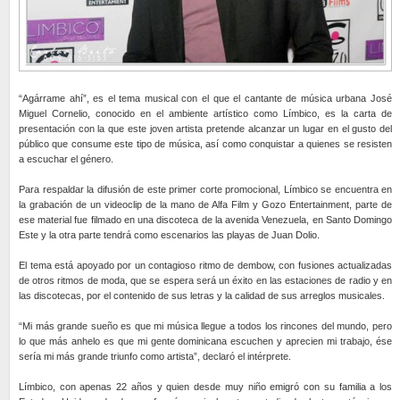
“Agárrame ahí”, es el tema musical con el que el cantante de música urbana José
Miguel Cornelio, conocido en el ambiente artístico como Límbico, es la carta de
presentación con la que este joven artista pretende alcanzar un lugar en el gusto del
público que consume este tipo de música, así como conquistar a quienes se resisten
a escuchar el género.
Para respaldar la difusión de este primer corte promocional, Límbico se encuentra en
la grabación de un videoclip de la mano de Alfa Film y Gozo Entertainment, parte de
ese material fue filmado en una discoteca de la avenida Venezuela, en Santo Domingo
Este y la otra parte tendrá como escenarios las playas de Juan Dolio.
El tema está apoyado por un contagioso ritmo de dembow, con fusiones actualizadas
de otros ritmos de moda, que se espera será un éxito en las estaciones de radio y en
las discotecas, por el contenido de sus letras y la calidad de sus arreglos musicales.
“Mi más grande sueño es que mi música llegue a todos los rincones del mundo, pero
lo que más anhelo es que mi gente dominicana escuchen y aprecien mi trabajo, ése
sería mi más grande triunfo como artista”, declaró el intérprete.
Límbico, con apenas 22 años y quien desde muy niño emigró con su familia a los