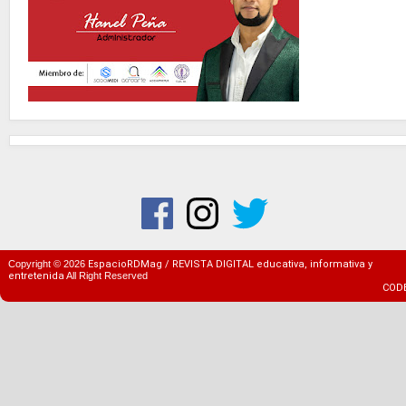
Copyright ©
2026
EspacioRDMag / REVISTA DIGITAL educativa, informativa y
entretenida
All Right Reserved
COD