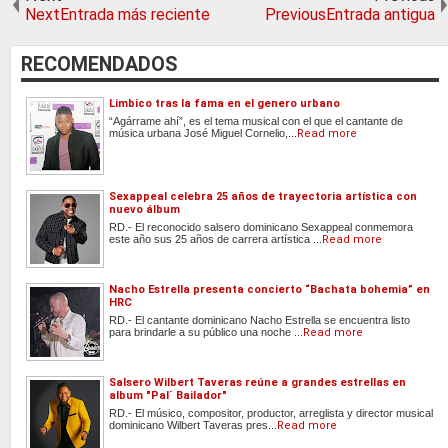
NextEntrada más reciente
PreviousEntrada antigua
RECOMENDADOS
Limbico tras la fama en el genero urbano
“Agárrame ahí”, es el tema musical con el que el cantante de
música urbana José Miguel Cornelio,...
Read more
Sexappeal celebra 25 años de trayectoria artística con
nuevo álbum
RD.- El reconocido salsero dominicano Sexappeal conmemora
este año sus 25 años de carrera artística ...
Read more
Nacho Estrella presenta concierto “Bachata bohemia” en
HRC
RD.- El cantante dominicano Nacho Estrella se encuentra listo
para brindarle a su público una noche ...
Read more
Salsero Wilbert Taveras reúne a grandes estrellas en
album "Pal´ Bailador"
RD.- El músico, compositor, productor, arreglista y director musical
dominicano Wilbert Taveras pres...
Read more