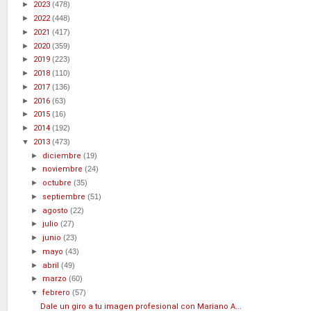
►
2023
(478)
►
2022
(448)
►
2021
(417)
►
2020
(359)
►
2019
(223)
►
2018
(110)
►
2017
(136)
►
2016
(63)
►
2015
(16)
►
2014
(192)
▼
2013
(473)
►
diciembre
(19)
►
noviembre
(24)
►
octubre
(35)
►
septiembre
(51)
►
agosto
(22)
►
julio
(27)
►
junio
(23)
►
mayo
(43)
►
abril
(49)
►
marzo
(60)
▼
febrero
(57)
Dale un giro a tu imagen profesional con Mariano A...